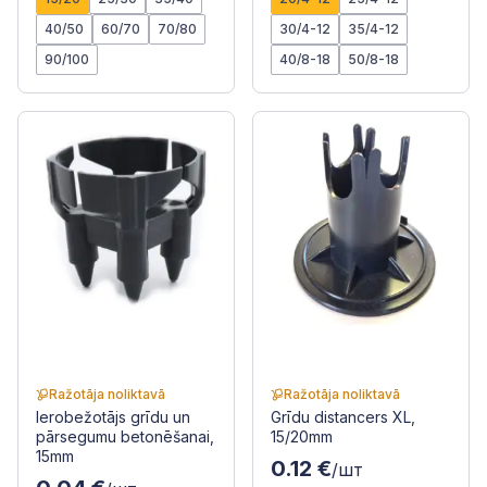
40/50
60/70
70/80
30/4-12
35/4-12
90/100
40/8-18
50/8-18
Ražotāja noliktavā
Ražotāja noliktavā
Ierobežotājs grīdu un
Grīdu distancers XL,
pārsegumu betonēšanai,
15/20mm
15mm
0.12 €
/шт