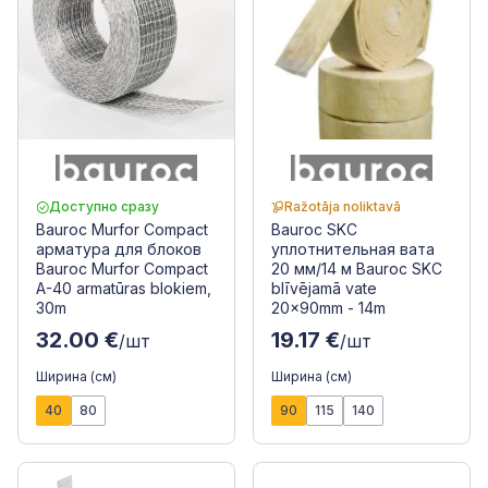
Доступно сразу
Ražotāja noliktavā
Bauroc Murfor Compact
Bauroc SKC
арматура для блоков
уплотнительная вата
Bauroc Murfor Compact
20 мм/14 м Bauroc SKC
A-40 armatūras blokiem,
blīvējamā vate
30m
20x90mm - 14m
32.00 €
19.17 €
/шт
/шт
Ширина (см)
Ширина (см)
40
80
90
115
140