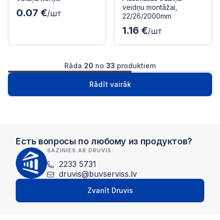
veidņu montāžai,
0.07 €
/шт
22/26/2000mm
1.16 €
/шт
Rāda
20
no
33
produktiem
1
2
Следущая
Rādīt vairāk
Есть вопросы по любому из продуктов?
SAZINIES AR DRUVIS:
2233 5731
druvis@buvserviss.lv
Zvanīt Druvis