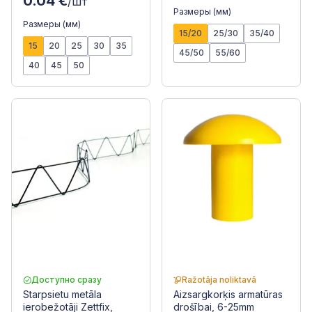
0.04 €
/шт
Размеры (мм)
Размеры (мм)
15/20
25/30
35/40
15
20
25
30
35
45/50
55/60
40
45
50
Доступно сразу
Ražotāja noliktavā
Starpsietu metāla
Aizsargkorķis armatūras
ierobežotāji Zettfix,
drošībai, 6-25mm