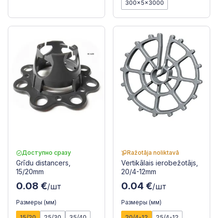
300x5x3000
Доступно сразу
Ražotāja noliktavā
Grīdu distancers,
Vertikālais ierobežotājs,
15/20mm
20/4-12mm
0.08 €
0.04 €
/шт
/шт
Размеры (мм)
Размеры (мм)
15/20
25/30
35/40
20/4-12
25/4-12