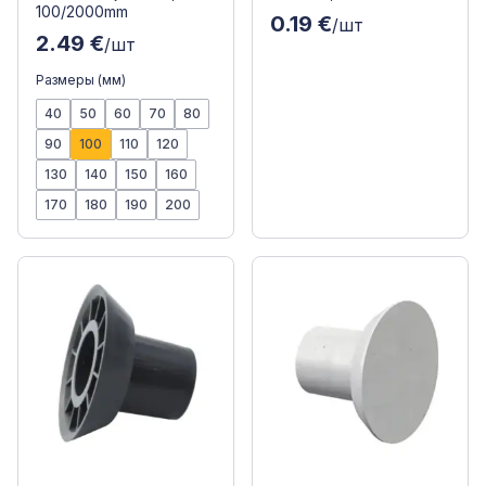
100/2000mm
0.19 €
/шт
2.49 €
/шт
Размеры (мм)
40
50
60
70
80
90
100
110
120
130
140
150
160
170
180
190
200