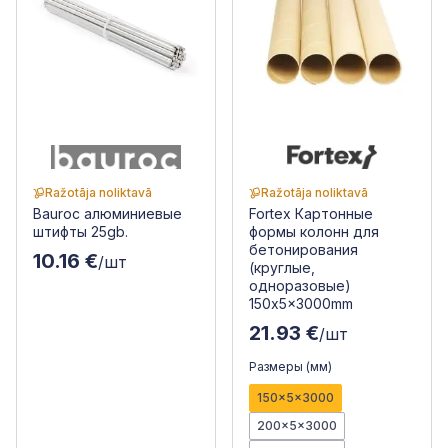
Ražotāja noliktavā
Ražotāja noliktavā
Bauroc алюминиевые
Fortex Картонные
штифты 25gb.
формы колонн для
бетонирования
10.16 €
/шт
(круглые,
одноразовые)
150x5x3000mm
21.93 €
/шт
Размеры (мм)
150x5x3000
200x5x3000