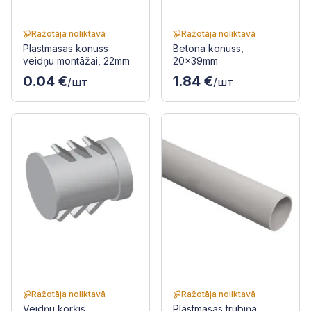
Ražotāja noliktavā
Ražotāja noliktavā
Plastmasas konuss
Betona konuss,
veidņu montāžai, 22mm
20x39mm
0.04 €
1.84 €
/шт
/шт
Ražotāja noliktavā
Ražotāja noliktavā
Veidņu korķis
Plastmasas trubiņa