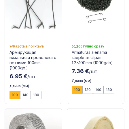
Ražotāja noliktavā
Доступно сразу
Армирующая
Armatūras sienamā
вязальная проволока с
stieple ar cilpām,
петлями 100mm
1.2x100mm (1000gab)
(1000gb.)
7.36 €
/шт
6.95 €
/шт
Длина (мм)
Длина (мм)
100
120
140
180
100
140
180