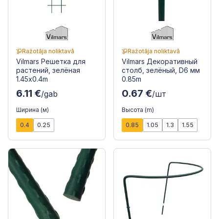
Ražotāja noliktavā
Ražotāja noliktavā
Vilmars Решетка для
Vilmars Декоративный
растений, зелёная
столб, зелёный, D6 мм
1.45x0.4m
0.85m
6.11 €
0.67 €
/gab
/шт
Ширина (м)
Высота (m)
0.4
0.25
0.85
1.05
1.3
1.55