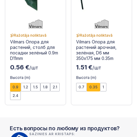
Ražotāja noliktavā
Ražotāja noliktavā
Vilmars Опора для
Vilmars Опора для
растений, столб для
растений арочная,
посадки зелёный 0.9m
зелёная, D6 мм
D11mm
350x175 мм 0.35m
0.56 €
1.51 €
/шт
/шт
Высота (m)
Высота (m)
0.9
1.2
1.5
1.8
2.1
0.7
0.35
1
2.4
Есть вопросы по любому из продуктов?
SAZINIES AR KRISTAPS: