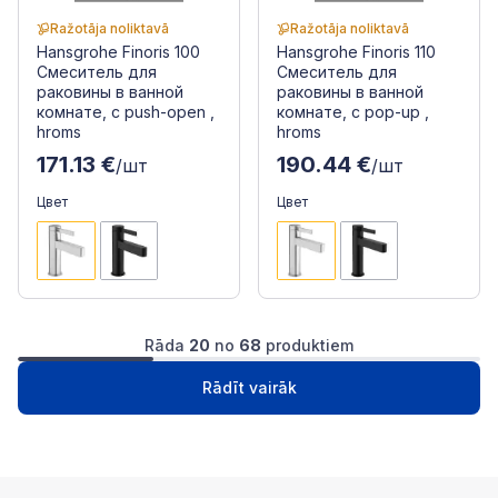
Ražotāja noliktavā
Ražotāja noliktavā
Hansgrohe Finoris 100
Hansgrohe Finoris 110
Смеситель для
Смеситель для
раковины в ванной
раковины в ванной
комнате, с push-open ,
комнате, с pop-up ,
hroms
hroms
171.13 €
190.44 €
/шт
/шт
Цвет
Цвет
Rāda
20
no
68
produktiem
1
2
3
4
Следуща
Rādīt vairāk