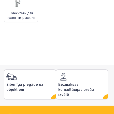
Смесители для
кухонных раковин
Zibenīga piegāde uz
Bezmaksas
objektiem
konsultācijas preču
izvēlē