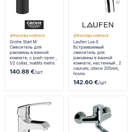
Ražotāja noliktavā
Ražotāja noliktavā
Grohe Start M
Laufen Lua-E
Смеситель для
Встраиваемый
раковины в ванной
смеситель для
комнате, с push-open ,
раковины в ванной
1/2 collas, matēts melns
комнате, настенный , 2
caurumi, iztece 205mm,
140.88 €
/шт
hroms
142.60 €
/шт