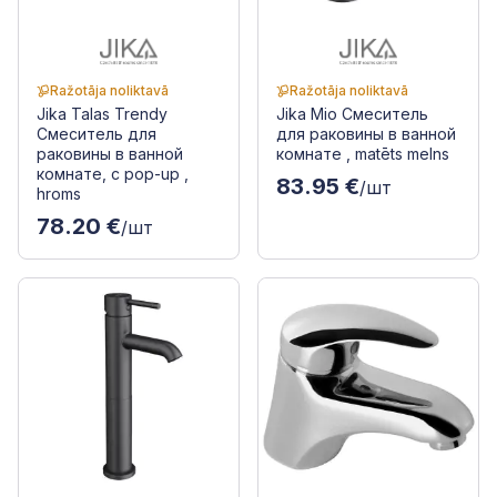
Ražotāja noliktavā
Ražotāja noliktavā
Jika Talas Trendy
Jika Mio Смеситель
Смеситель для
для раковины в ванной
раковины в ванной
комнате , matēts melns
комнате, с pop-up ,
83.95 €
/шт
hroms
78.20 €
/шт