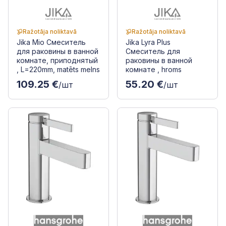
Ražotāja noliktavā
Ražotāja noliktavā
Jika Mio Смеситель
Jika Lyra Plus
для раковины в ванной
Смеситель для
комнате, приподнятый
раковины в ванной
, L=220mm, matēts melns
комнате , hroms
109.25 €
55.20 €
/шт
/шт