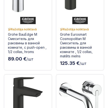
Ražotāja noliktavā
Ražotāja noliktavā
Grohe BauEdge M
Grohe Eurosmart
Смеситель для
Cosmopolitan M
раковины в ванной
Смеситель для
комнате, с push-open ,
раковины в ванной
1/2 collas, hroms
комнате , 1/2 collas,
matēts melns
89.00 €
/шт
125.35 €
/шт