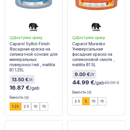
Доступно сразу
Доступно сразу
Caparol Sylitol-Finish
Caparol Muresko
Фасадная краска на
Универсальная
силикатной основе для
фасадная краска на
минеральных
силиконовой смоле ,
поверхностей , matēta
matēta B1 5L
B1 1.25L
9.00 €
/л
13.50 €
/л
44.99 €
/gab
49.99 €
16.87 €
/gab
Ёмкость (л)
Ёмкость (л)
2.5
5
10
15
1.25
2.5
10
15