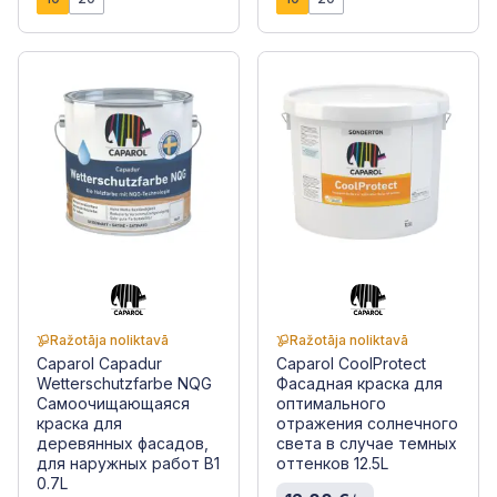
Ražotāja noliktavā
Ražotāja noliktavā
Caparol Capadur
Caparol CoolProtect
Wetterschutzfarbe NQG
Фасадная краска для
Самоочищающаяся
оптимального
краска для
отражения солнечного
деревянных фасадов,
света в случае темных
для наружных работ B1
оттенков 12.5L
0.7L