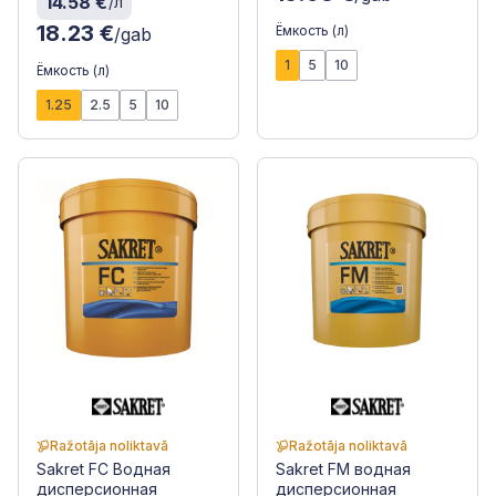
14.58 €
/л
18.23 €
Ёмкость (л)
/gab
1
5
10
Ёмкость (л)
1.25
2.5
5
10
Ražotāja noliktavā
Ražotāja noliktavā
Sakret FC Водная
Sakret FM водная
дисперсионная
дисперсионная