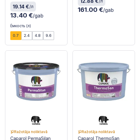
12.88 €
/л
19.14 €
/л
161.00 €
/gab
13.40 €
/gab
Ёмкость (л)
0.7
2.4
4.8
9.6
Ražotāja noliktavā
Ražotāja noliktavā
Caparol PermaSilan
Caparol ThermoSan