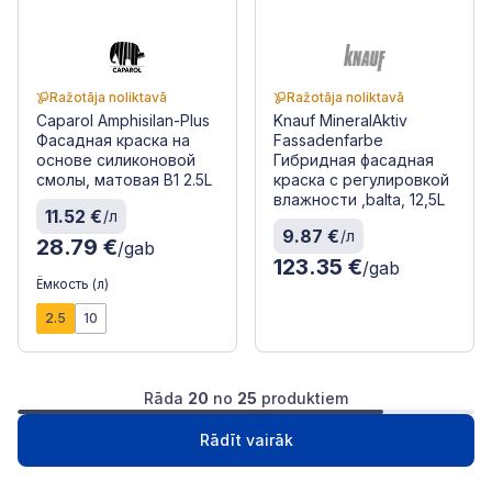
Ražotāja noliktavā
Ražotāja noliktavā
Caparol Amphisilan-Plus
Knauf MineralAktiv
Фасадная краска на
Fassadenfarbe
основе силиконовой
Гибридная фасадная
смолы, матовая B1 2.5L
краска с регулировкой
влажности ,balta, 12,5L
11.52 €
/л
9.87 €
/л
28.79 €
/gab
123.35 €
/gab
Ёмкость (л)
2.5
10
Rāda
20
no
25
produktiem
1
2
Следущая
Rādīt vairāk