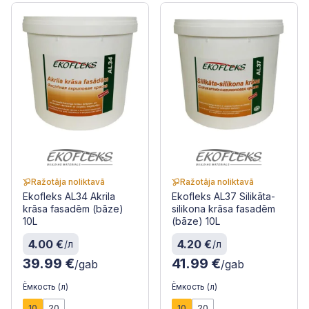
Ražotāja noliktavā
Ražotāja noliktavā
Ekofleks AL34 Akrila
Ekofleks AL37 Silikāta-
krāsa fasadēm (bāze)
silikona krāsa fasadēm
10L
(bāze) 10L
4.00 €
4.20 €
/л
/л
39.99 €
41.99 €
/gab
/gab
Ёмкость (л)
Ёмкость (л)
10
20
10
20