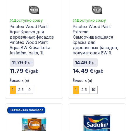
Доступно сразу
Доступно сразу
Pinotex Wood Paint
Pinotex Wood Paint
Aqua Краска для
Extreme
деревянных фасадов
Самоочищающаяся
Pinotex Wood Paint
краска для
Aqua BW Krāsa koka
деревянных фасадов,
fasādēm, balta, 1L
полуматовая BW 1L
11.79 €
14.49 €
/л
/л
11.79 €
14.49 €
/gab
/gab
Ёмкость (л)
Ёмкость (л)
1
2.5
9
1
2.5
10
Bezmaksas tonēšana