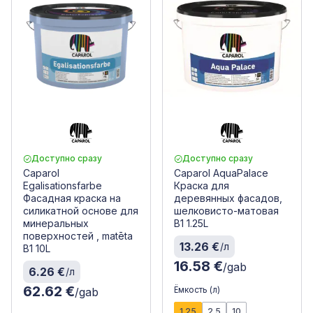
Доступно сразу
Доступно сразу
Caparol
Caparol AquaPalace
Egalisationsfarbe
Краска для
Фасадная краска на
деревянных фасадов,
силикатной основе для
шелковисто-матовая
минеральных
B1 1.25L
поверхностей , matēta
13.26 €
/л
B1 10L
16.58 €
/gab
6.26 €
/л
62.62 €
Ёмкость (л)
/gab
1.25
2.5
10