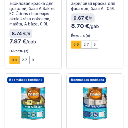
акриловая краска для
акриловая краска для
цоколей, база А Sakret
фасадов, база А , 0.9L
FC Ūdens dispersijas
9.67 €
/л
akrila krāsa cokoliem,
matēta, A bāze, 0.9L
8.70 €
/gab
8.74 €
/л
Ёмкость (л)
7.87 €
/gab
0.9
2.7
9
Ёмкость (л)
0.9
2.7
9
Bezmaksas tonēšana
Bezmaksas tonēšana