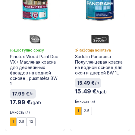
Доступно сразу
Ražotāja noliktavā
Pinotex Wood Paint Duo
Sadolin Panorama
VX+ Масляная краска
Полуглянцевая краска
для деревянных
на водной основе для
фасадов на водной
окон и дверей BW 1L
основе , pusmatēta BW
15.49 €
/л
1L
15.49 €
/gab
17.99 €
/л
17.99 €
Ёмкость (л)
/gab
1
2.5
Ёмкость (л)
1
2.5
10