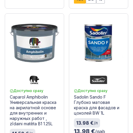
Доступно сразу
Доступно сразу
Caparol Amphibolin
Sadolin Sando F
Универсальная краска
Глубоко матовая
на акрилатной основе
краска для фасадов и
для внутренних и
цоколей BW 1L
наружных работ ,
13.98 €
/л
zīdaini matēta B1 1.25L
13.98 €
/gab