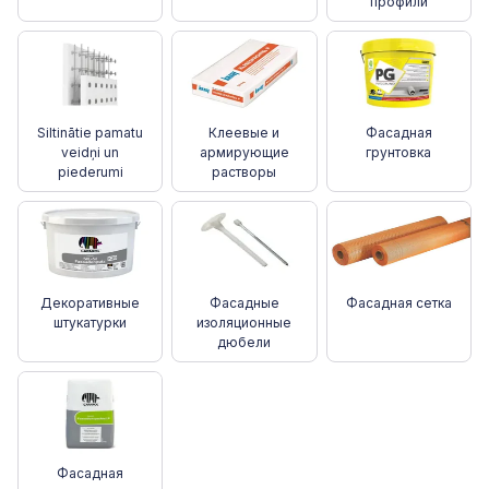
профили
Siltinātie pamatu
Клеевые и
Фасадная
veidņi un
армирующие
грунтовка
piederumi
растворы
Декоративные
Фасадные
Фасадная сетка
штукатурки
изоляционные
дюбели
Фасадная