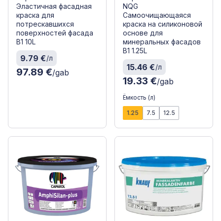
Эластичная фасадная
NQG
краска для
Самоочищающаяся
потрескавшихся
краска на силиконовой
поверхностей фасада
основе для
B1 10L
минеральных фасадов
B1 1.25L
9.79 €
/л
15.46 €
/л
97.89 €
/gab
19.33 €
/gab
Ёмкость (л)
1.25
7.5
12.5