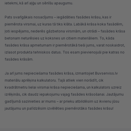
ietekmi, kā arī aļģu un sēnīšu apaugumu.
Pats svarīgākais nosacījums – iegādāties fasādes krāsu, kas ir
piemērota virsmai, uz kuras tā tiks klāta. Labākā krāsa koka fasādēm,
ļoti iespējams, nederēs gāzbetona virsmām, un otrādi – fasādes krāsa
betonam neturēsies uz koksnes un citiem materiāliem. To, kāda
fasādes krāsa apmetumam ir piemērotākā tieši jums, varat noskaidrot,
izlasot produkta tehniskos datus. Tos esam pievienojuši pie katras no
fasādes krāsām.
Ja arī jums nepieciešama fasādes krāsa, izmantojiet Buvserviss.lv
materiālu aprēķina kalkulatoru. Tajā atliek vien norādīt, cik
kvadrātmetru lielai virsmai krāsa nepieciešama, un kalkulators uzreiz
izrēķinās, cik daudz iepakojumu vajag fasādes krāsošanai. Jautājumu
gadījumā sazinieties ar mums – ar prieku atbildēsim uz ikvienu jūsu
jautājumu un palīdzēsim izvēlēties piemērotāko fasādes krāsu!