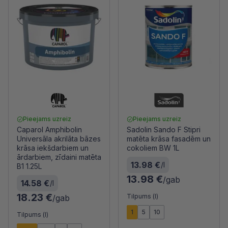
Pieejams uzreiz
Pieejams uzreiz
Caparol Amphibolin
Sadolin Sando F Stipri
Universāla akrilāta bāzes
matēta krāsa fasadēm un
krāsa iekšdarbiem un
cokoliem BW 1L
ārdarbiem, zīdaini matēta
13.98 €
/l
B1 1.25L
13.98 €
/gab
14.58 €
/l
18.23 €
Tilpums (l)
/gab
1
5
10
Tilpums (l)