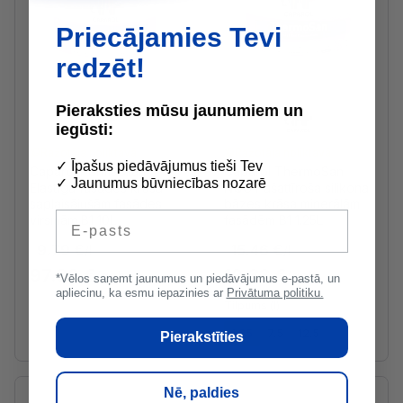
Priecājamies Tevi
redzēt!
Pieraksties mūsu jaunumiem un
iegūsti:
Ražotāja noliktavā
Ražotāja noliktavā
✓ Īpašus piedāvājumus tieši Tev
Caparol PermaSilan
Caparol ThermoSan
✓ Jaunumus būvniecības nozarē
Elastīga fasādes krāsa
NQG Pašattīroša silikona
saplaisājušām fasādes
bāzes krāsa minerālām
E-pasts
virsmām B1 10L
fasādēm B1 1.25L
9.79 €
15.46 €
/l
/l
97.89 €
19.33 €
/gab
/gab
*Vēlos saņemt jaunumus un piedāvājumus e-pastā, un
apliecinu, ka esmu iepazinies ar
Privātuma politiku.
Tilpums (l)
1.25
7.5
12.5
Pierakstīties
Nē, paldies