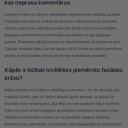
kas neprasa komentārus
Caparol ir viens no Vācijas vadošajiem uzņēmumiem dažādu apdares
materiālu nišā, taču to izvēlas arī daudzās citās Eiropas un pasaules
valstīs, pateicoties ražotāja produkcijas bezkompromisu kvalitātei,
plašajam sortimentam, modernajām inovācijām un ilgtspējīgajai
pieejai. Šī iemesla dēļ Buvserviss.lv internetveikalā atrodama ne tikai
Caparol fasādes krāsa, bet arī daudzi citi šī zīmola produkti, piemēram,
gruntis, koka fasādes krāsas un ziemas siltināšanas produkti.
Kāpēc ir būtiski izvēlēties piemērotu fasādes
krāsu?
Mājas fasādes krāsošana ir atbildīgs uzdevums – no tās atkarīgs gan
mājokļa izskats, gan citi faktori daudzu gadu garumā. Ja gribat, lai
rezultāts būtu nevainojams, jāizvēlas ne vien pareizie mājas fasādes
krāsu toņi, bet arī attiecīgajiem apstākļiem piemērota fasādes krāsa.
Atkarībā no konkrētās krāsas, tā var piedāvāt vairākas būtiskas
priekšrocības, piemēram, aizsardzību pret laikapstākļu un atmosfēras