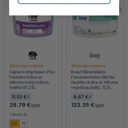
Ražotāja noliktavā
Ražotāja noliktavā
Caparol Amphisilan-Plus
Knauf MineralAktiv
Fasādes krāsa uz
Fassadenfarbe Hibrīda
silikona sveķu bāzes,
fasādes krāsa ar mitruma
matēta B1 2.5L
regulāciju,balta, 12,5L
11.52 €
9.87 €
/l
/l
28.79 €
123.35 €
/gab
/gab
Tilpums (l)
2.5
10