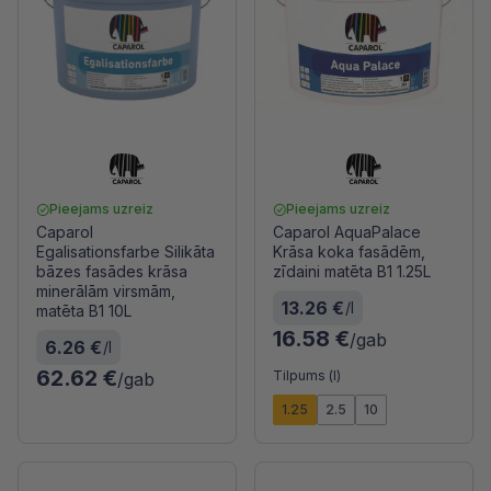
Pieejams uzreiz
Pieejams uzreiz
Caparol
Caparol AquaPalace
Egalisationsfarbe Silikāta
Krāsa koka fasādēm,
bāzes fasādes krāsa
zīdaini matēta B1 1.25L
minerālām virsmām,
13.26 €
/l
matēta B1 10L
16.58 €
/gab
6.26 €
/l
62.62 €
Tilpums (l)
/gab
1.25
2.5
10