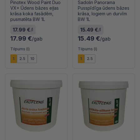
Pinotex Wood Paint Duo
Sadolin Panorama
VX+ Ūdens bāzes eļļas
Pusspīdīga ūdens bāzes
krāsa koka fasādēm,
krāsa, logiem un durvīm
pusmatēta BW 1L
BW 1L
17.99 €
15.49 €
/l
/l
17.99 €
15.49 €
/gab
/gab
Tilpums (l)
Tilpums (l)
1
2.5
10
1
2.5