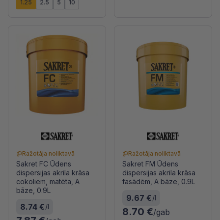
1.25
2.5
5
10
Ražotāja noliktavā
Ražotāja noliktavā
Sakret FC Ūdens
Sakret FM Ūdens
dispersijas akrila krāsa
dispersijas akrila krāsa
cokoliem, matēta, A
fasādēm, A bāze, 0.9L
bāze, 0.9L
9.67 €
/l
8.74 €
/l
8.70 €
/gab