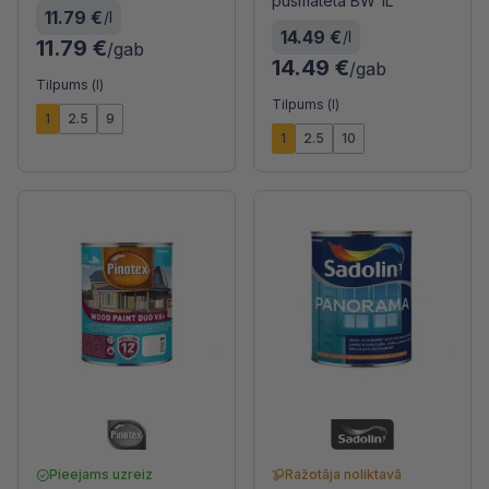
pusmatēta BW 1L
11.79 €
/l
14.49 €
/l
11.79 €
/gab
14.49 €
/gab
Tilpums (l)
Tilpums (l)
1
2.5
9
1
2.5
10
Pieejams uzreiz
Ražotāja noliktavā