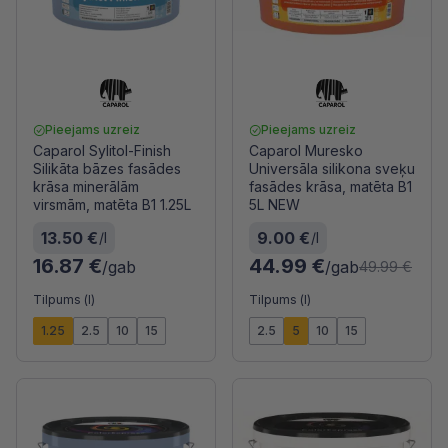
Pieejams uzreiz
Pieejams uzreiz
Caparol Sylitol-Finish
Caparol Muresko
Silikāta bāzes fasādes
Universāla silikona sveķu
krāsa minerālām
fasādes krāsa, matēta B1
virsmām, matēta B1 1.25L
5L NEW
13.50 €
9.00 €
/l
/l
16.87 €
44.99 €
/gab
/gab
49.99 €
Tilpums (l)
Tilpums (l)
1.25
2.5
10
15
2.5
5
10
15