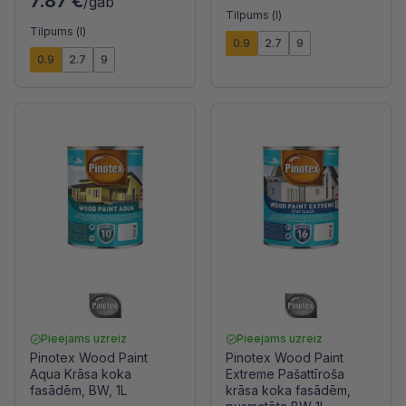
7.87 €
/gab
Tilpums (l)
Tilpums (l)
0.9
2.7
9
0.9
2.7
9
Pieejams uzreiz
Pieejams uzreiz
Pinotex Wood Paint
Pinotex Wood Paint
Aqua Krāsa koka
Extreme Pašattīroša
fasādēm, BW, 1L
krāsa koka fasādēm,