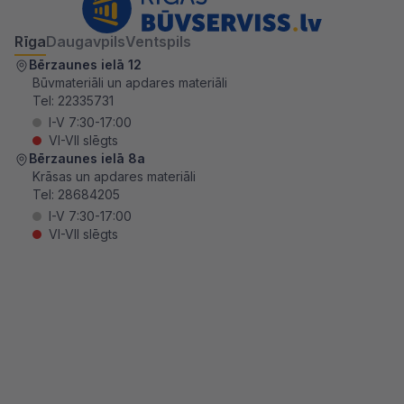
Rīga
Daugavpils
Ventspils
Bērzaunes ielā 12
Būvmateriāli un apdares materiāli
Tel:
22335731
I-V 7:30-17:00
VI-VII slēgts
Bērzaunes ielā 8a
Krāsas un apdares materiāli
Tel:
28684205
I-V 7:30-17:00
VI-VII slēgts