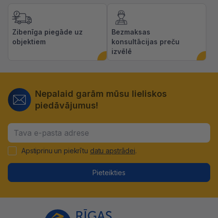
Zibenīga piegāde uz
Bezmaksas
objektiem
konsultācijas preču
izvēlē
Nepalaid garām mūsu lieliskos
piedāvājumus!
Apstiprinu un piekrītu
datu apstrādei
.
Pieteikties