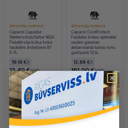
Ražotāja noliktavā
Ražotāja noliktavā
Caparol Capadur
Caparol CoolProtect
Wetterschutzfarbe NQG
Fasādes krāsa optimālai
Pašattīroša krāsa koka
saules gaismas
fasādēm ārdarbiem B1
atstarošanai tumšo toņu
0.7L
gadījumā 12.5L
19.14 €
12.88 €
/l
/l
13.40 €
161.00 €
/gab
/gab
Tilpums (l)
0.7
2.4
4.8
9.6