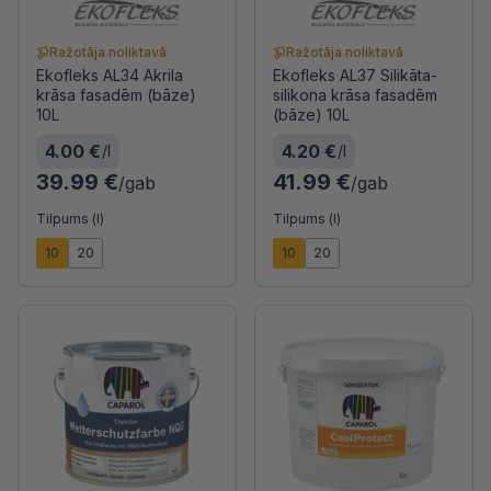
Ražotāja noliktavā
Ražotāja noliktavā
Ekofleks AL34 Akrila
Ekofleks AL37 Silikāta-
krāsa fasadēm (bāze)
silikona krāsa fasadēm
10L
(bāze) 10L
4.00 €
4.20 €
/l
/l
39.99 €
41.99 €
/gab
/gab
Tilpums (l)
Tilpums (l)
10
20
10
20