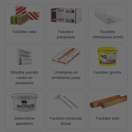
Fasādes vate
Fasādes
Fasādes
putuplasts
siltināšanas profili
Siltinātie pamatu
Līmēšanas un
Fasādes gruntis
veidņi un
armēšanas javas
piederumi
Dekoratīvie
Fasādes izolācijas
Fasādes sieti
apmetumi
dībeļi