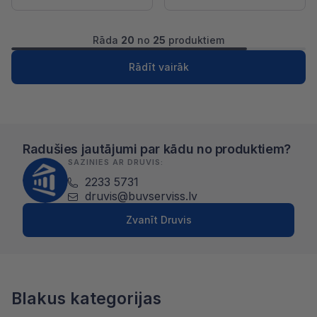
Rāda
20
no
25
produktiem
1
2
Nākošā
Rādīt vairāk
Radušies jautājumi par kādu no produktiem?
SAZINIES AR DRUVIS:
2233 5731
druvis@buvserviss.lv
Zvanīt Druvis
Blakus kategorijas