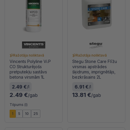
Ražotāja noliktavā
Ražotāja noliktavā
Vincents Polyline Vi.P
Stegu Stone Care Flīžu
CO Strukturējošs
virsmas apstrādes
pretputekļu sastāvs
šķidrums, imprignētājs,
betona virsmām 1L
bezkrāsains 2L
2.49 €
6.91 €
/l
/l
2.49 €
13.81 €
/gab
/gab
Tilpums (l)
1
5
10
25