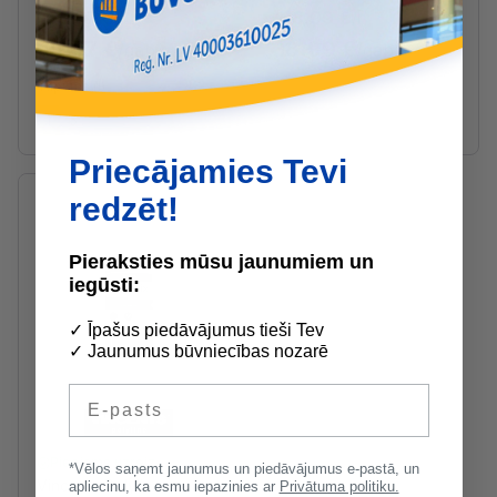
55.67 €
18.99 €
/l
/l
55.67 €
18.99 €
/gab
/gab
Tilpums (l)
1
5
Priecājamies Tevi
redzēt!
Pieraksties mūsu jaunumiem un
iegūsti:
✓ Īpašus piedāvājumus tieši Tev
✓ Jaunumus būvniecības nozarē
E-pasts
Pieejams uzreiz
*Vēlos saņemt jaunumus un piedāvājumus e-pastā, un
Vincents Polyline
apliecinu, ka esmu iepazinies ar
Privātuma politiku.