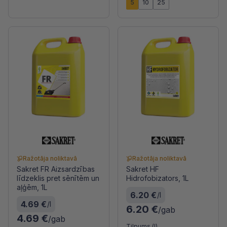
5
10
25
Ražotāja noliktavā
Ražotāja noliktavā
Sakret FR Aizsardzības
Sakret HF
līdzeklis pret sēnītēm un
Hidrofobizators, 1L
aļģēm, 1L
6.20 €
/l
4.69 €
/l
6.20 €
/gab
4.69 €
/gab
Tilpums (l)