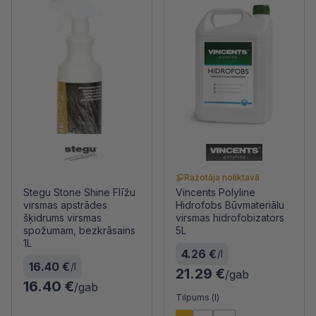
Ražotāja noliktavā
Stegu Stone Shine Flīžu
Vincents Polyline
virsmas apstrādes
Hidrofobs Būvmateriālu
šķidrums virsmas
virsmas hidrofobizators
spožumam, bezkrāsains
5L
1L
4.26 €
/l
16.40 €
/l
21.29 €
/gab
16.40 €
/gab
Tilpums (l)