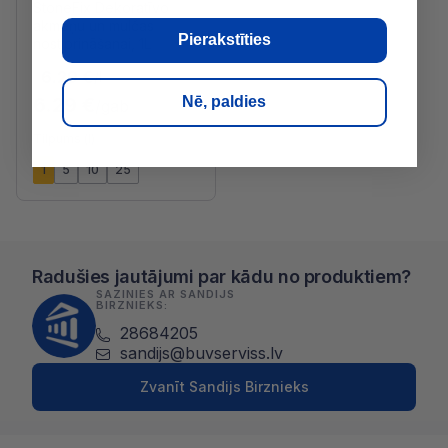
StoneFix Dekoratīvo
akmeņu un mulčas
Pierakstīties
nostiprināšanai, 1L
6.29 €
/l
6.29 €
Nē, paldies
/gab
Tilpums (l)
1
5
10
25
Radušies jautājumi par kādu no produktiem?
SAZINIES AR SANDIJS
BIRZNIEKS:
28684205
sandijs@buvserviss.lv
Zvanīt Sandijs Birznieks