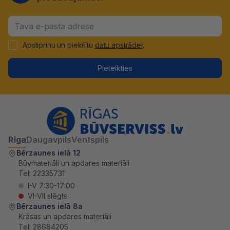
Apstiprinu un piekrītu
datu apstrādei
.
Pieteikties
Rīga
Daugavpils
Ventspils
Bērzaunes ielā 12
Būvmateriāli un apdares materiāli
Tel:
22335731
I-V 7:30-17:00
VI-VII slēgts
Bērzaunes ielā 8a
Krāsas un apdares materiāli
Tel:
28684205