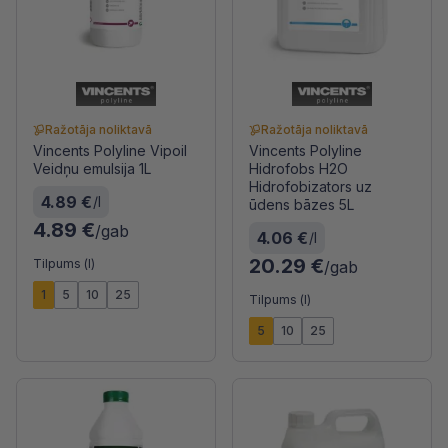
Ražotāja noliktavā
Ražotāja noliktavā
Vincents Polyline Vipoil
Vincents Polyline
Veidņu emulsija 1L
Hidrofobs H2O
Hidrofobizators uz
4.89 €
/l
ūdens bāzes 5L
4.89 €
/gab
4.06 €
/l
20.29 €
Tilpums (l)
/gab
1
5
10
25
Tilpums (l)
5
10
25