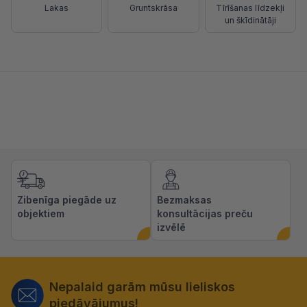
Lakas
Gruntskrāsa
Tīrīšanas līdzekļi
un škīdinātāji
Zibenīga piegāde uz
Bezmaksas
objektiem
konsultācijas preču
izvēlē
Nepalaid garām mūsu lieliskos
piedāvājumus!