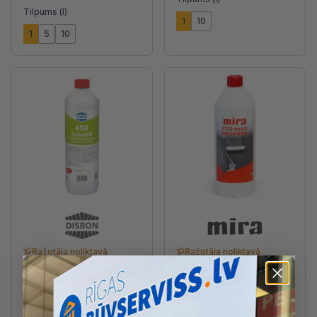
Tilpums (l)
1
10
1
5
10
Ražotāja noliktavā
Ražotāja noliktavā
Disbon DisboXAN 450
Mira 4720 Decor
Fassadenschutz
topcoating Impregnants,
Impregnants minerālām
aizsargslānis Mira 6820
virsmām 1L
Micro decor, 1L