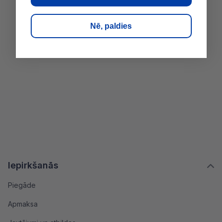
Nē, paldies
Iepirkšanās
Piegāde
Apmaksa