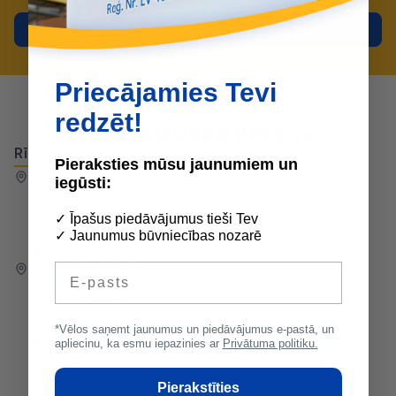
Pieteikties
Priecājamies Tevi
redzēt!
Rīga
Daugavpils
Ventspils
Pieraksties mūsu jaunumiem un
Bērzaunes ielā 12
iegūsti:
Būvmateriāli un apdares materiāli
Tel:
22335731
✓ Īpašus piedāvājumus tieši Tev
I-V 7:30-17:00
✓ Jaunumus būvniecības nozarē
VI-VII slēgts
Bērzaunes ielā 8a
E-pasts
Krāsas un apdares materiāli
Tel:
28684205
I-V 7:30-17:00
*Vēlos saņemt jaunumus un piedāvājumus e-pastā, un
VI-VII slēgts
apliecinu, ka esmu iepazinies ar
Privātuma politiku.
Pierakstīties