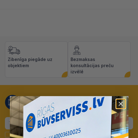
Zibenīga piegāde uz
Bezmaksas
objektiem
konsultācijas preču
izvēlē
Nepalaid garām mūsu lieliskos
piedāvājumus!
Apstiprinu un piekrītu
datu apstrādei
.