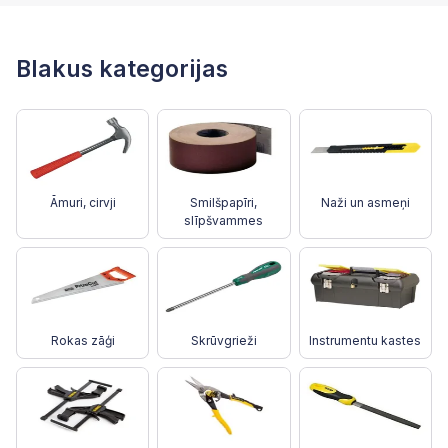
Blakus kategorijas
Āmuri, cirvji
Smilšpapīri,
Naži un asmeņi
slīpšvammes
Rokas zāģi
Skrūvgrieži
Instrumentu kastes