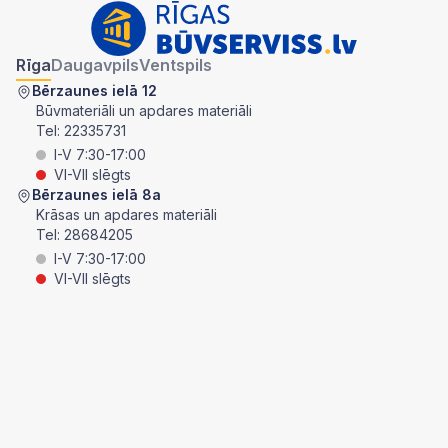
Rīga
Daugavpils
Ventspils
Bērzaunes ielā 12
Būvmateriāli un apdares materiāli
Tel:
22335731
I-V 7:30-17:00
VI-VII slēgts
Bērzaunes ielā 8a
Krāsas un apdares materiāli
Tel:
28684205
I-V 7:30-17:00
VI-VII slēgts