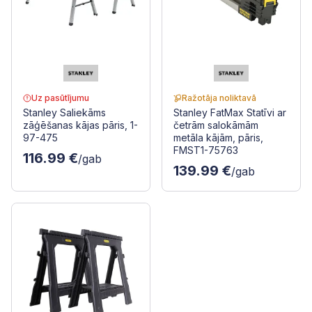
Uz pasūtījumu
Ražotāja noliktavā
Stanley Saliekāms
Stanley FatMax Statīvi ar
zāģēšanas kājas pāris, 1-
četrām salokāmām
97-475
metāla kājām, pāris,
FMST1-75763
116.99 €
/gab
139.99 €
/gab