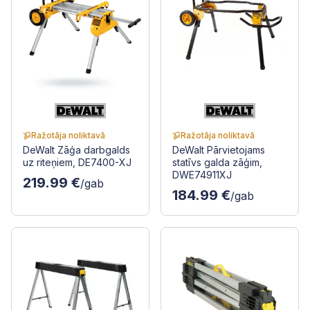
Ražotāja noliktavā
Ražotāja noliktavā
DeWalt Zāģa darbgalds
DeWalt Pārvietojams
uz riteņiem, DE7400-XJ
statīvs galda zāģim,
DWE74911XJ
219.99 €
/gab
184.99 €
/gab