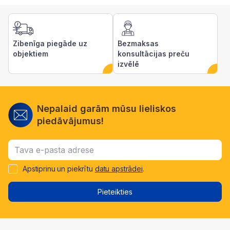
Zibenīga piegāde uz
Bezmaksas
objektiem
konsultācijas preču
izvēlē
Nepalaid garām mūsu lieliskos
piedāvājumus!
Apstiprinu un piekrītu
datu apstrādei
.
Pieteikties