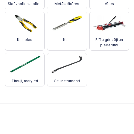
Skrūvspīles, spīles
Metāla šķēres
Vīles
Knaibles
Kalti
Flīžu griezēji un
piederumi
Zīmuļi, marķieri
Citi instrumenti