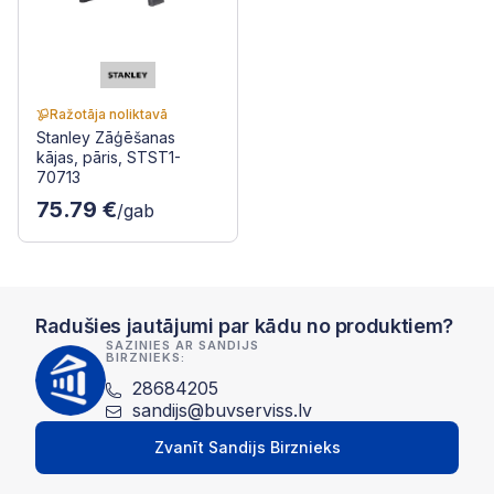
Ražotāja noliktavā
Stanley Zāģēšanas
kājas, pāris, STST1-
70713
75.79 €
/gab
Radušies jautājumi par kādu no produktiem?
SAZINIES AR SANDIJS
BIRZNIEKS:
28684205
sandijs@buvserviss.lv
Zvanīt Sandijs Birznieks