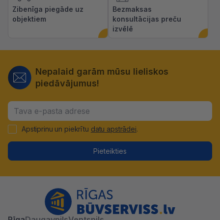
Zibenīga piegāde uz
Bezmaksas
objektiem
konsultācijas preču
izvēlē
Nepalaid garām mūsu lieliskos
piedāvājumus!
Apstiprinu un piekrītu
datu apstrādei
.
Pieteikties
Rīga
Daugavpils
Ventspils