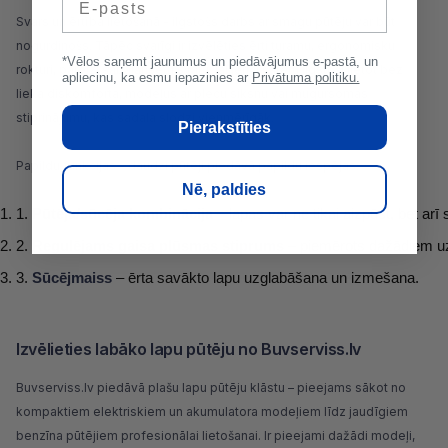
Svars un ērtība lietošanā - ilgstošs darbs ar smagu pūtēju var būt
nogurdinošs. Tāpēc svarīgi ir izvēlēties ērti turamu, ergonomisku
*Vēlos saņemt jaunumus un piedāvājumus e-pastā, un
rokturi, pareizi sabalansētu svaru, lai ierīci varētu ilgstoši lietot bez
apliecinu, ka esmu iepazinies ar
Privātuma politiku.
lieka diskomforta, modeļus ar plecu siksnu vai mugursomas
stiprinājumu, kas sadala slodzi vienmērīgāk.
Pierakstīties
Papildu funkcijas - daudzi pūtēji piedāvā papildu iespējas:
Nē, paldies
Pūtēja/sūcēja kombinācija
 – lapas var ne tikai aizpūst, bet ar
Regulējams gaisa plūsmas stiprums 
– piemērots dažādiem u
Sūcējmaiss
 – ērta savākto lapu uzglabāšana un izmešana.
Izvēlieties labāko lapu pūtēju no Buvserviss.lv
Buvserviss.lv piedāvā plašu lapu pūtēju klāstu – pieejams sākot no
kompaktiem elektriskiem un akumulatora modeļiem līdz jaudīgiem
benzīna pūtējiem profesionālai lietošanai. Ir pieejami dažādi modeļi,