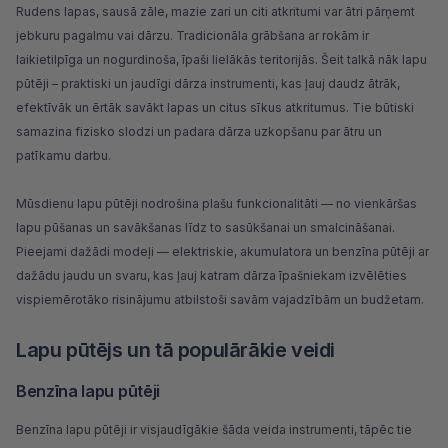
Rudens lapas, sausā zāle, mazie zari un citi atkritumi var ātri pārņemt
jebkuru pagalmu vai dārzu. Tradicionāla grābšana ar rokām ir
laikietilpīga un nogurdinoša, īpaši lielākās teritorijās. Šeit talkā nāk lapu
pūtēji – praktiski un jaudīgi
dārza instrumenti
, kas ļauj daudz ātrāk,
efektīvāk un ērtāk savākt lapas un citus sīkus atkritumus. Tie būtiski
samazina fizisko slodzi un padara dārza uzkopšanu par ātru un
patīkamu darbu.
Mūsdienu lapu pūtēji nodrošina plašu funkcionalitāti — no vienkāršas
lapu pūšanas un savākšanas līdz to sasūkšanai un smalcināšanai.
Pieejami dažādi modeļi — elektriskie, akumulatora un benzīna pūtēji ar
dažādu jaudu un svaru, kas ļauj katram dārza īpašniekam izvēlēties
vispiemērotāko risinājumu atbilstoši savām vajadzībām un budžetam.
Lapu pūtējs un tā populārākie veidi
Benzīna lapu pūtēji
Benzīna lapu pūtēji ir visjaudīgākie šāda veida instrumenti, tāpēc tie