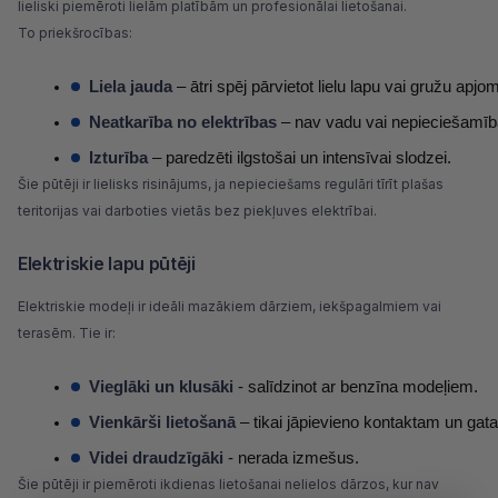
lieliski piemēroti lielām platībām un profesionālai lietošanai.
To priekšrocības:
Liela jauda
 – ātri spēj pārvietot lielu lapu vai gružu apjo
Neatkarība no elektrības
 – nav vadu vai nepieciešamī
Izturība
 – paredzēti ilgstošai un intensīvai slodzei.
Šie pūtēji ir lielisks risinājums, ja nepieciešams regulāri tīrīt plašas
teritorijas vai darboties vietās bez piekļuves elektrībai.
Elektriskie lapu pūtēji
Elektriskie modeļi ir ideāli mazākiem dārziem, iekšpagalmiem vai
terasēm. Tie ir:
Vieglāki un klusāki
 - salīdzinot ar benzīna modeļiem.
Vienkārši lietošanā
 – tikai jāpievieno kontaktam un ga
Videi draudzīgāki 
- nerada izmešus.
Šie pūtēji ir piemēroti ikdienas lietošanai nelielos dārzos, kur nav