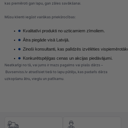
kas piemēroti gan lapu, gan zāles savākšanai.
Mūsu klienti iegūst vairākas priekšrocības:
Kvalitatīvi produkti no uzticamiem zīmoliem.
Ātra piegāde visā Latvijā.
Zinoši konsultanti, kas palīdzēs izvēlēties vispiemērotā
Konkurētspējīgas cenas un akcijas piedāvājumi.
Neatkarīgi no tā, vai jums ir mazs pagalms vai plašs dārzs –
Buvserviss.lv
atradīsiet tieši to lapu pūtēju, kas padarīs dārza
uzkopšanu ātru, vieglu un patīkamu.