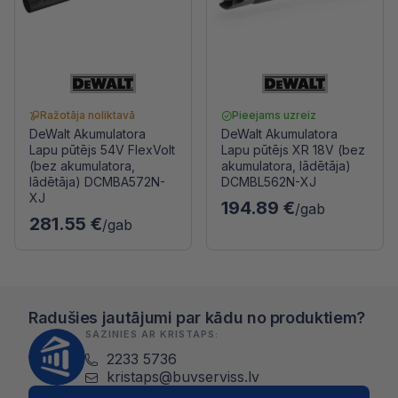
Ražotāja noliktavā
Pieejams uzreiz
DeWalt Akumulatora
DeWalt Akumulatora
Lapu pūtējs 54V FlexVolt
Lapu pūtējs XR 18V (bez
(bez akumulatora,
akumulatora, lādētāja)
lādētāja) DCMBA572N-
DCMBL562N-XJ
XJ
194.89 €
/gab
281.55 €
/gab
Radušies jautājumi par kādu no produktiem?
SAZINIES AR KRISTAPS:
2233 5736
kristaps@buvserviss.lv