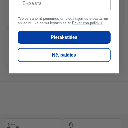
Infrasarkano staru
Statīvi un turētāji
Līmeņrāži
*Vēlos saņemt jaunumus un piedāvājumus e-pastā, un
termometri
apliecinu, ka esmu iepazinies ar
Privātuma politiku.
Pierakstīties
Nē, paldies
Leņķmēri, stūreņi
Atsvari,
atzīmēšanas auklas