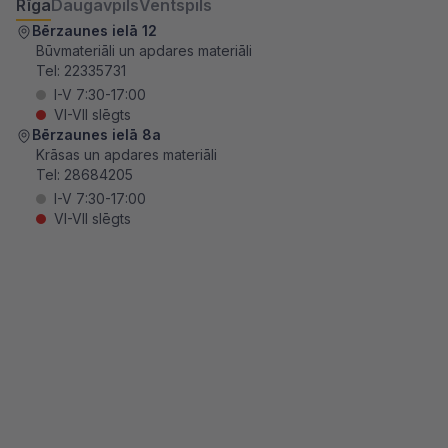
Rīga
Daugavpils
Ventspils
Bērzaunes ielā 12
Būvmateriāli un apdares materiāli
Tel:
22335731
I-V 7:30-17:00
VI-VII slēgts
Bērzaunes ielā 8a
Krāsas un apdares materiāli
Tel:
28684205
I-V 7:30-17:00
VI-VII slēgts