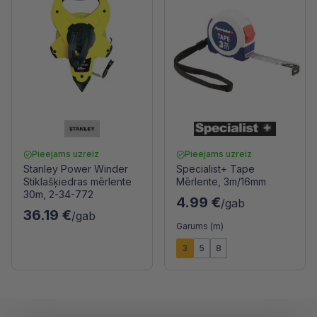
Pieejams uzreiz
Pieejams uzreiz
Stanley Power Winder
Specialist+ Tape
Stiklašķiedras mērlente
Mērlente, 3m/16mm
30m, 2-34-772
4.99 €
/gab
36.19 €
/gab
Garums (m)
3
5
8