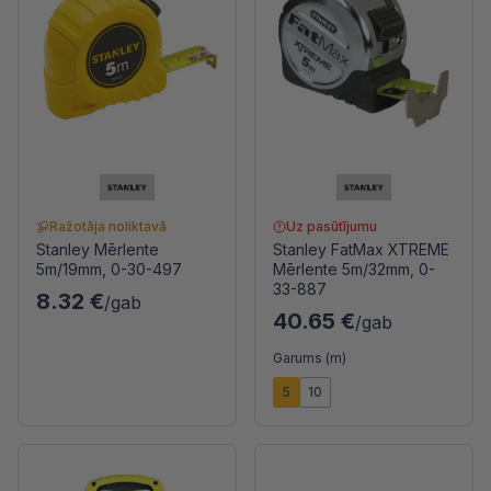
Ražotāja noliktavā
Uz pasūtījumu
Stanley Mērlente
Stanley FatMax XTREME
5m/19mm, 0-30-497
Mērlente 5m/32mm, 0-
33-887
8.32 €
/gab
40.65 €
/gab
Garums (m)
5
10