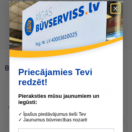
Radušies jautājumi par kādu no produktiem?
SAZINIES AR SANDIJS
BIRZNIEKS:
28684205
sandijs@buvserviss.lv
Zvanīt Sandijs Birznieks
Blakus kategorijas
Priecājamies Tevi
redzēt!
Pieraksties mūsu jaunumiem un
iegūsti:
Celtniecības lāzeri
Lāzera tālmēri
Meklēšanas
ierīces, detektori
✓ Īpašus piedāvājumus tieši Tev
✓ Jaunumus būvniecības nozarē
E-pasts