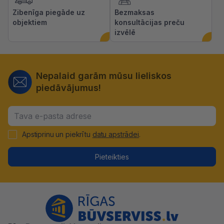
Zibenīga piegāde uz
Bezmaksas
objektiem
konsultācijas preču
izvēlē
Nepalaid garām mūsu lieliskos
piedāvājumus!
Apstiprinu un piekrītu
datu apstrādei
.
Pieteikties