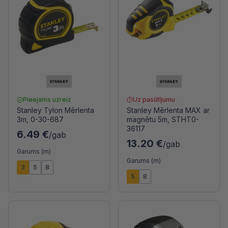
Pieejams uzreiz
Uz pasūtījumu
Stanley Tylon Mērlenta
Stanley Mērlenta MAX ar
3m, 0-30-687
magnētu 5m, STHT0-
36117
6.49 €
/gab
13.20 €
/gab
Garums (m)
Garums (m)
3
5
8
5
8