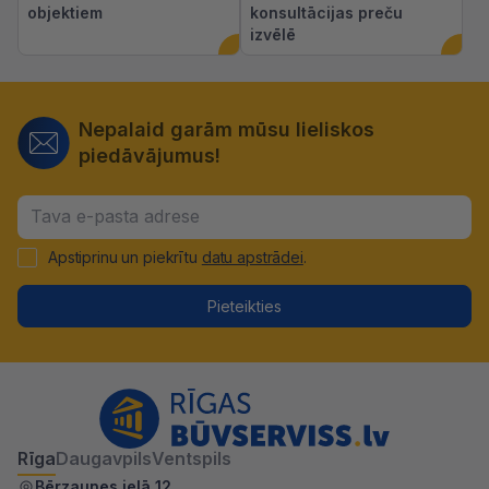
objektiem
konsultācijas preču
izvēlē
Nepalaid garām mūsu lieliskos
piedāvājumus!
Apstiprinu un piekrītu
datu apstrādei
.
Pieteikties
Rīga
Daugavpils
Ventspils
Bērzaunes ielā 12