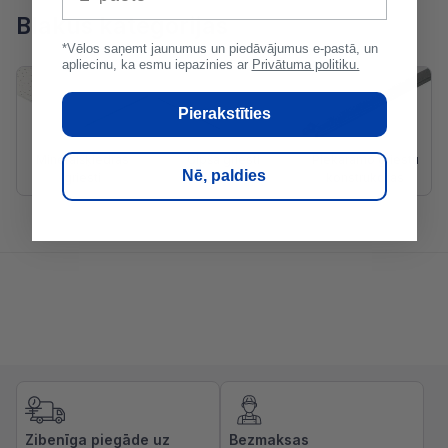
Blakus kategorijas
*Vēlos saņemt jaunumus un piedāvājumus e-pastā, un
apliecinu, ka esmu iepazinies ar
Privātuma politiku.
Pierakstīties
Minerālšķiedras
Ģipša griesti
Piekaramo griestu
Nē, paldies
griesti
konstrukcijas
Zibenīga piegāde uz
Bezmaksas