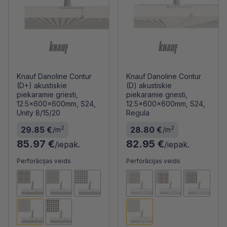
Knauf Danoline Contur
Knauf Danoline Contur
(D+) akustiskie
(D) akustiskie
piekaramie griesti,
piekaramie griesti,
12.5x600x600mm, S24,
12.5x600x600mm, S24,
Unity 8/15/20
Regula
2
2
29.85 €
28.80 €
/m
/m
85.97 €
82.95 €
/iepak.
/iepak.
Perforācijas veids
Perforācijas veids