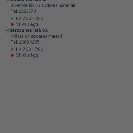
Būvmateriāli un apdares materiāli
Tel:
22335731
I-V 7:30-17:00
VI-VII slēgts
Bērzaunes ielā 8a
Krāsas un apdares materiāli
Tel:
28684205
I-V 7:30-17:00
VI-VII slēgts