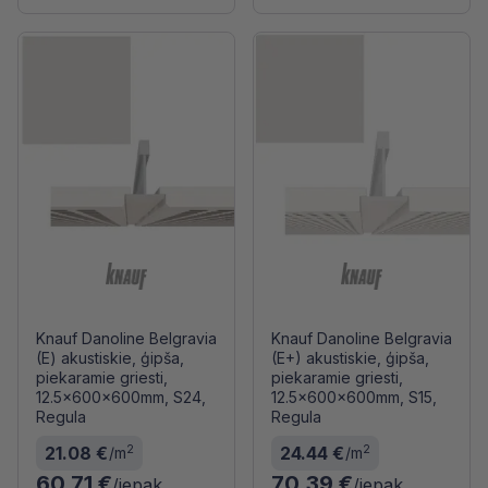
Knauf Danoline Belgravia
Knauf Danoline Belgravia
(E) akustiskie, ģipša,
(E+) akustiskie, ģipša,
piekaramie griesti,
piekaramie griesti,
12.5x600x600mm, S24,
12.5x600x600mm, S15,
Regula
Regula
2
2
21.08 €
24.44 €
/m
/m
60.71 €
70.39 €
/iepak.
/iepak.