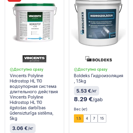
Доступно сразу
Доступно сразу
Vincents Polyline
Boldeks Гидроизоляция
Hidrostop HL 110
, 1.5kg
водоупорная система
5.53 €
/кг
длительного действия
Vincents Polyline
8.29 €
/gab
Hidrostop HL 110
ilgstošas darbības
Вес (кг)
ūdensizturīga sistēma,
5kg
1.5
4
7
15
3.06 €
/кг