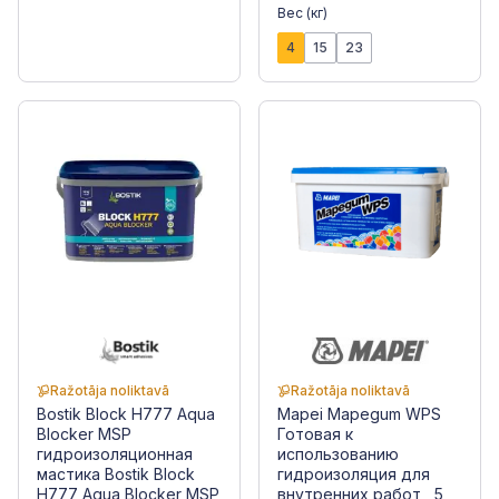
Вес (кг)
4
15
23
Ražotāja noliktavā
Ražotāja noliktavā
Bostik Block H777 Aqua
Mapei Mapegum WPS
Blocker MSP
Готовая к
гидроизоляционная
использованию
мастика Bostik Block
гидроизоляция для
H777 Aqua Blocker MSP
внутренних работ , 5