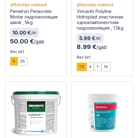
Ražotāja noliktavā
Ražotāja noliktavā
Penetron Penecrete
Vincents Polyline
Mortar гидроизоляция
Hidroplast эластичная
швов , 5kg
однокомпонентная
гидроизоляция , 1.5kg
10.00 €
/кг
5.99 €
/кг
50.00 €
/gab
8.99 €
/gab
Вес (кг)
Вес (кг)
5
25
1.5
4
7
15