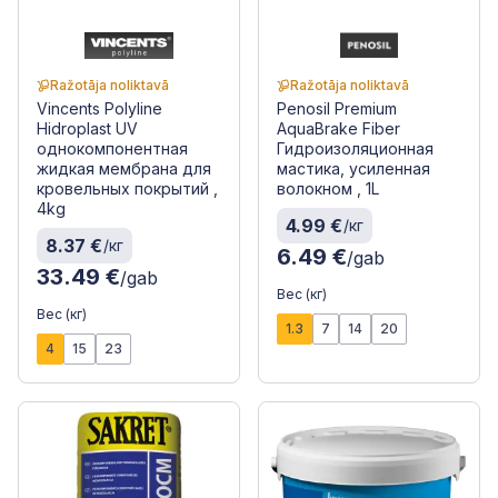
Ražotāja noliktavā
Ražotāja noliktavā
Vincents Polyline
Penosil Premium
Hidroplast UV
AquaBrake Fiber
однокомпонентная
Гидроизоляционная
жидкая мембрана для
мастика, усиленная
кровельных покрытий ,
волокном , 1L
4kg
4.99 €
/кг
8.37 €
/кг
6.49 €
/gab
33.49 €
/gab
Вес (кг)
Вес (кг)
1.3
7
14
20
4
15
23