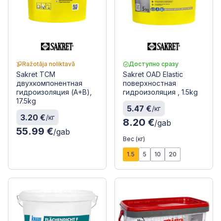
Ražotāja noliktavā
Доступно сразу
Sakret TCM
Sakret OAD Elastic
двухкомпонентная
поверхностная
гидроизоляция (A+B),
гидроизоляция , 1.5kg
17.5kg
5.47 €
/кг
3.20 €
/кг
8.20 €
/gab
55.99 €
/gab
Вес (кг)
1.5
5
10
20