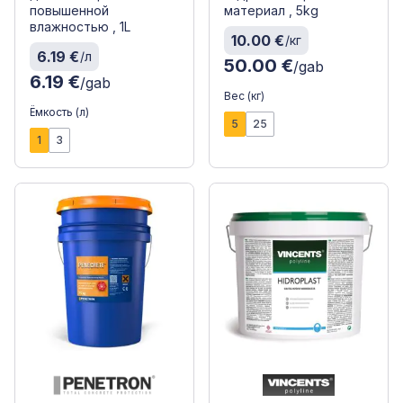
повышенной
материал , 5kg
влажностью , 1L
10.00 €
/кг
6.19 €
/л
50.00 €
/gab
6.19 €
/gab
Вес (кг)
Ёмкость (л)
5
25
1
3