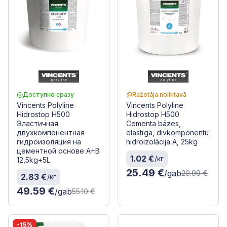
Доступно сразу
Ražotāja noliktavā
Vincents Polyline
Vincents Polyline
Hidrostop H500
Hidrostop H500
Эластичная
Cementa bāzes,
двухкомпонентная
elastīga, divkomponentu
гидроизоляция на
hidroizolācija A, 25kg
цементной основе A+B
1.02 €
/кг
12,5kg+5L
25.49 €
/gab
29.99 €
2.83 €
/кг
49.59 €
/gab
55.10 €
-15%