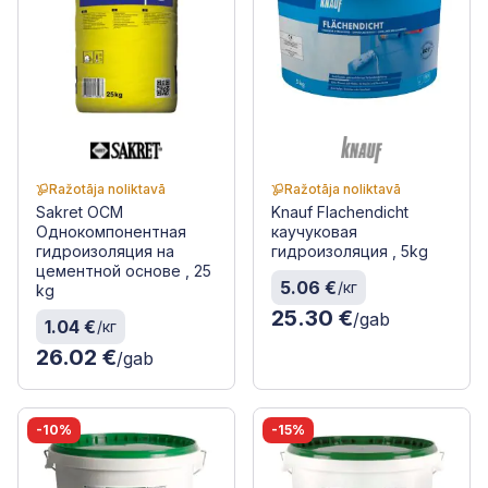
Ražotāja noliktavā
Ražotāja noliktavā
Sakret OCM
Knauf Flachendicht
Однокомпонентная
каучуковая
гидроизоляция на
гидроизоляция , 5kg
цементной основе , 25
5.06 €
/кг
kg
25.30 €
/gab
1.04 €
/кг
26.02 €
/gab
-10%
-15%