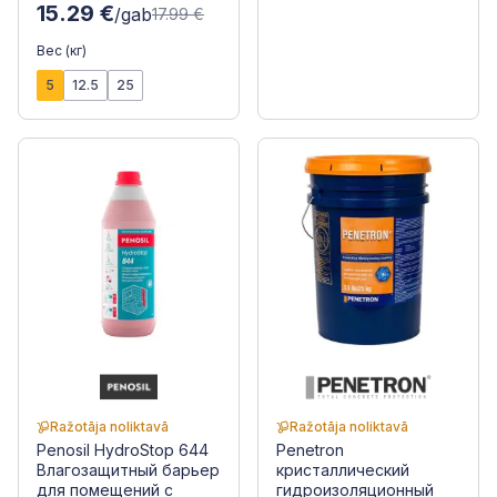
15.29 €
/gab
17.99 €
Вес (кг)
5
12.5
25
Ražotāja noliktavā
Ražotāja noliktavā
Penosil HydroStop 644
Penetron
Влагозащитный барьер
кристаллический
для помещений с
гидроизоляционный