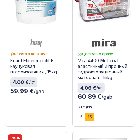
Ražotāja noliktavā
Доступно сразу
Knauf Flachendicht F
Mira 4400 Multicoat
каучуковая
эластичный и прочный
гидроизоляция , 15kg
гидроизоляционный
материал , 15kg
4.00 €
/кг
4.06 €
/кг
59.99 €
/gab
60.89 €
/gab
Вес (кг)
6
15
-15%