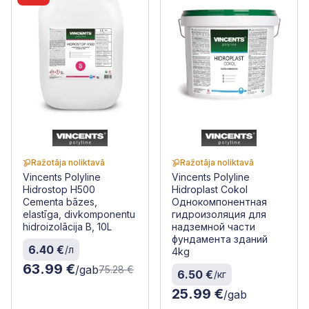
Ražotāja noliktavā
Ražotāja noliktavā
Vincents Polyline
Vincents Polyline
Hidrostop H500
Hidroplast Cokol
Cementa bāzes,
Однокомпонентная
elastīga, divkomponentu
гидроизоляция для
hidroizolācija B, 10L
надземной части
фундамента зданий
6.40 €
/л
4kg
63.99 €
/gab
75.28 €
6.50 €
/кг
25.99 €
/gab