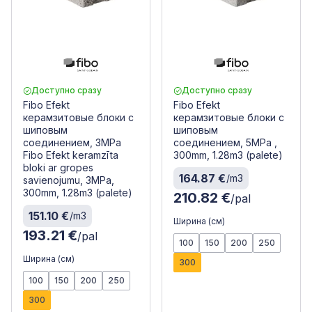
Доступно сразу
Доступно сразу
Fibo Efekt
Fibo Efekt
керамзитовые блоки с
керамзитовые блоки с
шиповым
шиповым
соединением, 3MPa
соединением, 5MPa ,
Fibo Efekt keramzīta
300mm, 1.28m3 (palete)
bloki ar gropes
164.87 €
/m3
savienojumu, 3MPa,
300mm, 1.28m3 (palete)
210.82 €
/pal
151.10 €
/m3
Ширина (см)
193.21 €
/pal
100
150
200
250
Ширина (см)
300
100
150
200
250
300