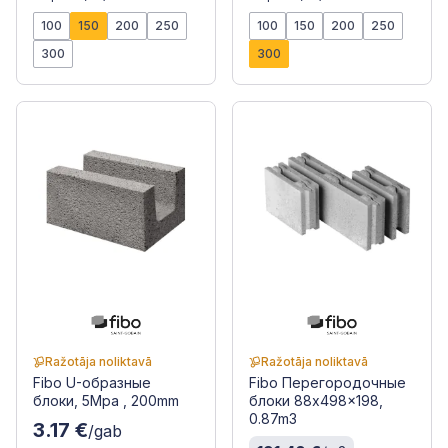
100
150
200
250
100
150
200
250
300
300
Ražotāja noliktavā
Ražotāja noliktavā
Fibo U-образные
Fibo Перегородочные
блоки, 5Mpa , 200mm
блоки 88x498x198,
0.87m3
3.17 €
/gab