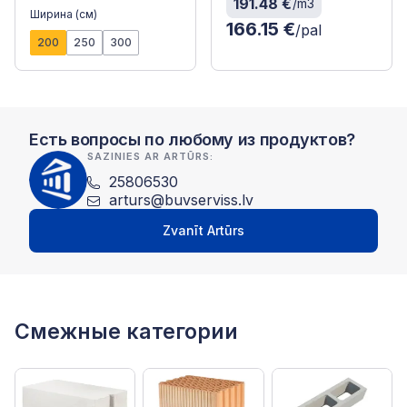
191.48 €
/m3
Ширина (см)
166.15 €
/pal
200
250
300
Есть вопросы по любому из продуктов?
SAZINIES AR ARTŪRS:
25806530
arturs@buvserviss.lv
Zvanīt Artūrs
Смежные категории