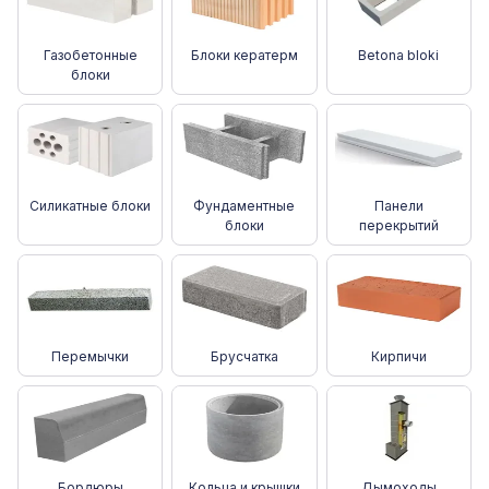
Газобетонные
Блоки кератерм
Betona bloki
блоки
Силикатные блоки
Фундаментные
Панели
блоки
перекрытий
Перемычки
Брусчатка
Кирпичи
Бордюры
Кольца и крышки
Дымоходы