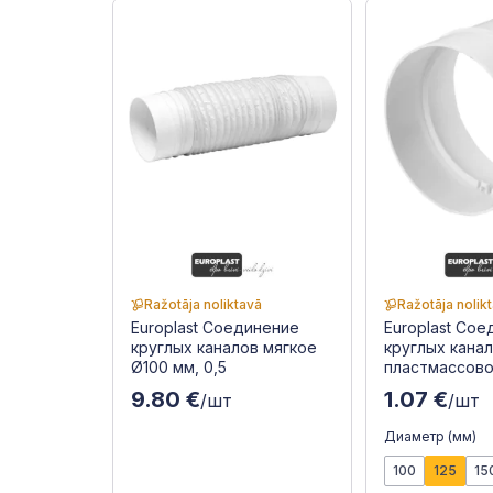
Ražotāja noliktavā
Ražotāja nolik
Europlast Соединение
Europlast Со
круглых каналов мягкое
круглых кана
Ø100 мм, 0,5
пластмассов
9.80 €
1.07 €
/шт
/шт
Диаметр (мм)
100
125
15