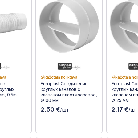
tavā
Ražotāja noliktavā
Ražotāja nol
кое
Europlast Соединение
Europlast С
руглых
круглых каналов с
круглых кан
mm, 0.5m
клапаном пластмассовое,
клапаном п
Ø100 мм
Ø125 мм
2.50 €
2.17 €
/шт
/шт