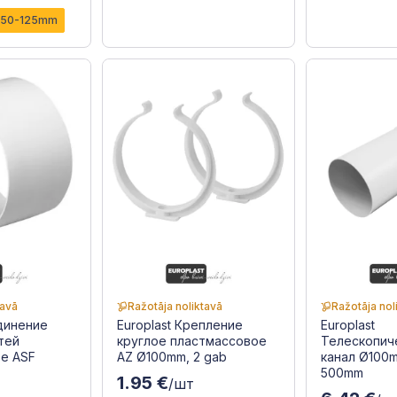
150-125mm
tavā
Ražotāja noliktavā
Ražotāja nol
единение
Europlast Крепление
Europlast
тей
круглое пластмассовое
Телескопич
е ASF
AZ Ø100mm, 2 gab
канал Ø100m
500mm
1.95 €
/шт