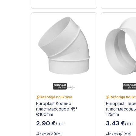
Ražotāja noliktavā
Ražotāja nolik
Europlast Колено
Europlast Пе
пластмассовое 45°
пластмассовы
Ø100mm
125mm
2.90 €
3.43 €
/шт
/шт
Диаметр (мм)
Диаметр (мм)