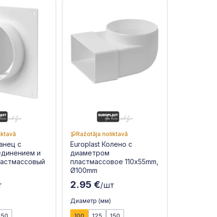
iktavā
Ražotāja noliktavā
ланец с
Europlast Колено с
единением и
диаметром
ластмассовый
пластмассовое 110x55mm,
Ø100mm
2.95 €
т
/шт
Диаметр (мм)
150
100
125
150