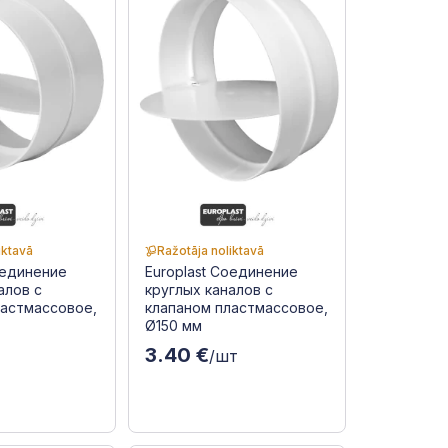
iktavā
Ražotāja noliktavā
оединение
Europlast Соединение
алов с
круглых каналов с
ластмассовое,
клапаном пластмассовое,
Ø150 мм
3.40 €
/шт