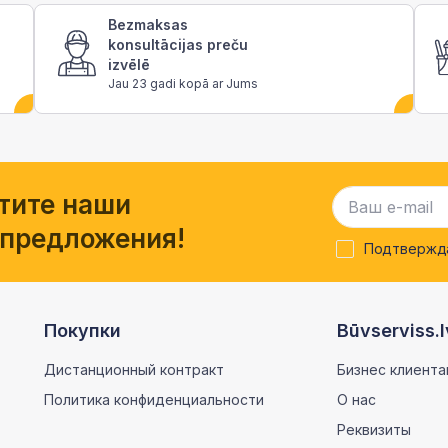
Bezmaksas
konsultācijas preču
izvēlē
Jau 23 gadi kopā ar Jums
тите наши
 предложения!
Подтвержда
Покупки
Būvserviss.l
Дистанционный контракт
Бизнес клиента
Политика конфиденциальности
О нас
Реквизиты