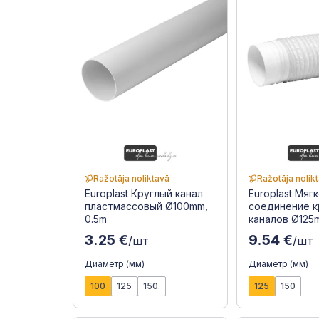
Ražotāja noliktavā
Ražotāja nolik
Europlast Круглый канал
Europlast Мяг
пластмассовый Ø100mm,
соединение к
0.5m
каналов Ø125
3.25 €
9.54 €
/шт
/шт
Диаметр (мм)
Диаметр (мм)
100
125
150.
125
150