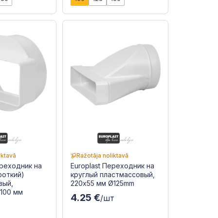
iktavā
Ražotāja noliktavā
ереходник на
Europlast Переходник на
роткий)
круглый пластмассовый,
вый,
220x55 мм Ø125mm
Ø100 мм
4.25 €
/шт
т