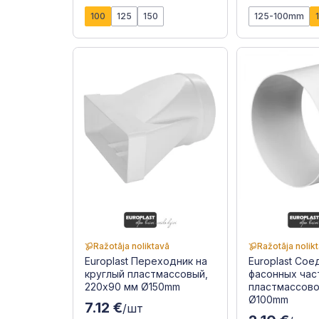
100
125
150
125-100mm
Ražotāja noliktavā
Ražotāja nolik
Europlast Переходник на
Europlast Со
круглый пластмассовый,
фасонных час
220x90 мм Ø150mm
пластмассово
Ø100mm
7.12 €
/шт