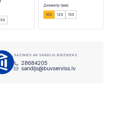
т
Диаметр (мм)
100
125
150
150
SAZINIES AR SANDIJS BIRZNIEKS:
28684205
sandijs@buvserviss.lv