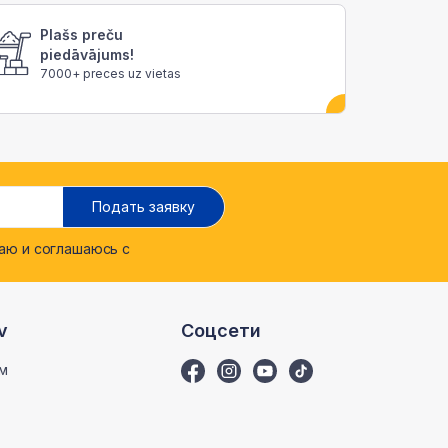
Plašs preču
piedāvājums!
7000+ preces uz vietas
Подать заявку
ю и соглашаюсь с
v
Соцсети
м