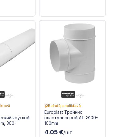
iktavā
Ražotāja noliktavā
Europlast Тройник
еский круглый
пластмассовый AT Ø100-
m, 300-
100mm
4.05 €
/шт