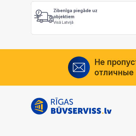
Zibenīga piegāde uz
objektiem
Visā Latvijā
Не пропус
отличные