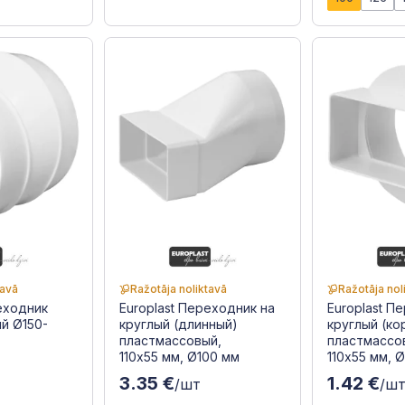
tavā
Ražotāja noliktavā
Ražotāja nol
реходник
Europlast Переходник на
Europlast П
й Ø150-
круглый (длинный)
круглый (ко
пластмассовый,
пластмассо
110x55 мм, Ø100 мм
110x55 мм, 
3.35 €
1.42 €
/шт
/ш