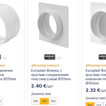
tavā
Ražotāja noliktavā
Ražotāja nol
единение
Europlast Фланец с
Europlast Ф
лов
круглым соединением
круглым со
ое Ø125mm
пластмассовый Ø125mm
клапаном п
Ø100mm
2.40 €
/шт
2.32 €
/ш
Диаметр (мм)
Диаметр (мм)
0
100
125
150
100
125