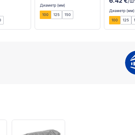
6.42 €
/ш
Диаметр (мм)
Диаметр (мм)
100
125
150
0
100
125