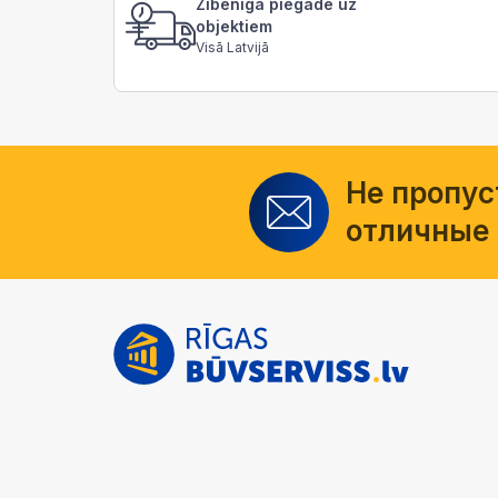
Zibenīga piegāde uz
objektiem
Visā Latvijā
Не пропус
отличные