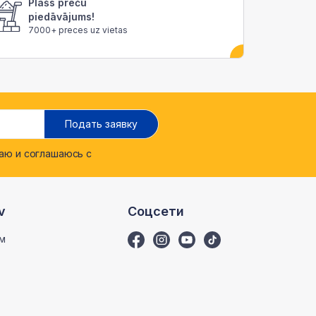
Plašs preču
piedāvājums!
7000+ preces uz vietas
Подать заявку
ю и соглашаюсь с
v
Соцсети
м