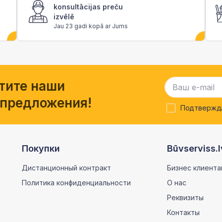
konsultācijas preču
izvēlē
Jau 23 gadi kopā ar Jums
тите наши
 предложения!
Подтвержда
Покупки
Būvserviss.l
Дистанционный контракт
Бизнес клиента
Политика конфиденциальности
О нас
Реквизиты
Контакты