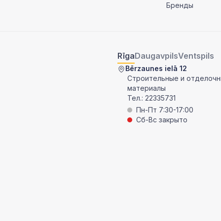
Бренды
Rīga
Daugavpils
Ventspils
Bērzaunes ielā 12
Строительные и отделоч
материалы
Тел.:
22335731
Пн-Пт 7:30-17:00
Сб-Вс закрыто