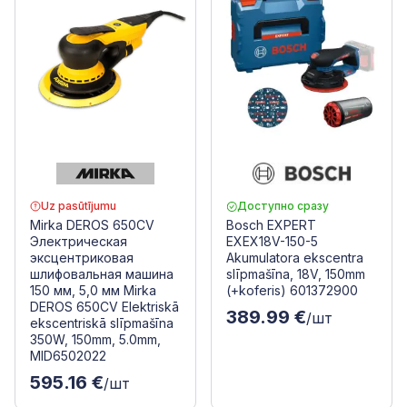
Uz pasūtījumu
Доступно сразу
Mirka DEROS 650CV
Bosch EXPERT
Электрическая
EXEX18V-150-5
эксцентриковая
Akumulatora ekscentra
шлифовальная машина
slīpmašīna, 18V, 150mm
150 мм, 5,0 мм Mirka
(+koferis) 601372900
DEROS 650CV Elektriskā
389.99 €
/шт
ekscentriskā slīpmašīna
350W, 150mm, 5.0mm,
MID6502022
595.16 €
/шт