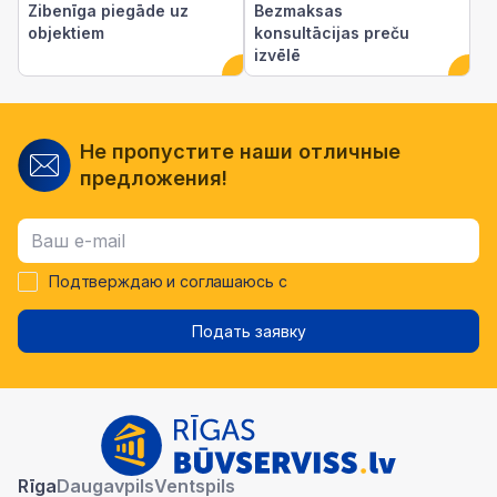
Zibenīga piegāde uz
Bezmaksas
objektiem
konsultācijas preču
izvēlē
Не пропустите наши отличные
предложения!
Подтверждаю и соглашаюсь с
Подать заявку
Rīga
Daugavpils
Ventspils