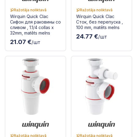
Ražotāja noliktavā
Ražotāja noliktavā
Wirquin Quick Clac
Wirquin Quick Clac
Сифон для раковины со
Сток, без перепуска ,
сливом , 1.1/4 collas x
100 mm, matēts melns
32mm, matēts melns
24.77 €
/шт
21.07 €
/шт
Ražotāja noliktavā
Ražotāja noliktavā