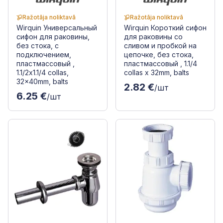
Ražotāja noliktavā
Ražotāja noliktavā
Wirquin Универсальный
Wirquin Короткий сифон
сифон для раковины,
для раковины со
без стока, с
сливом и пробкой на
подключением,
цепочке, без стока,
пластмассовый ,
пластмассовый , 1.1/4
1.1/2x1.1/4 collas,
collas x 32mm, balts
32x40mm, balts
2.82 €
/шт
6.25 €
/шт