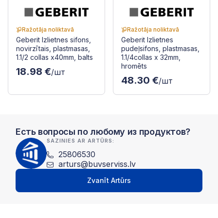
Ražotāja noliktavā
Ražotāja noliktavā
Geberit Izlietnes sifons,
Geberit Izlietnes
novirzītais, plastmasas,
pudeļsifons, plastmasas,
1.1/2 collas x40mm, balts
1.1/4collas x 32mm,
hromēts
18.98 €
/шт
48.30 €
/шт
Есть вопросы по любому из продуктов?
SAZINIES AR ARTŪRS:
25806530
arturs@buvserviss.lv
Zvanīt Artūrs