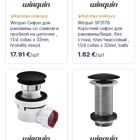
Ražotāja noliktavā
Ražotāja noliktavā
Wirquin Сифон для
Wirquin SP3178
раковины со сливом и
Короткий сифон для
пробкой на цепочке ,
раковины/биде, без
1.1/4 collas x 32mm,
стока, пластмассовый ,
hromēts misiņš
1.1/4 collas x 32mm, balts
17.91 €
1.82 €
/шт
/шт