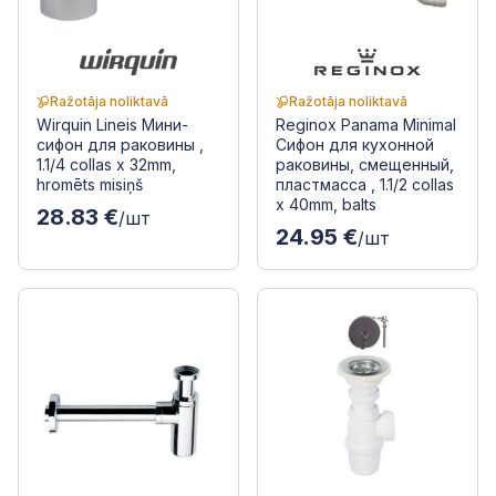
Ražotāja noliktavā
Ražotāja noliktavā
Wirquin Lineis Мини-
Reginox Panama Minimal
сифон для раковины ,
Сифон для кухонной
1.1/4 collas x 32mm,
раковины, смещенный,
hromēts misiņš
пластмасса , 1.1/2 collas
x 40mm, balts
28.83 €
/шт
24.95 €
/шт