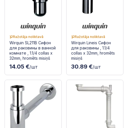
Ražotāja noliktavā
Ražotāja noliktavā
Wirquin SL211B Сифон
Wirquin Lineis Сифон
для раковины в ванной
для раковины , 1.1/4
комнате , 1.1/4 collas x
collas x 32mm, hromēts
32mm, hromēts misiņš
misiņš
14.05 €
30.89 €
/шт
/шт