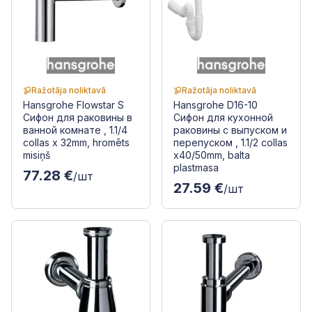
Ražotāja noliktavā
Ražotāja noliktavā
Hansgrohe Flowstar S
Hansgrohe D16-10
Сифон для раковины в
Сифон для кухонной
ванной комнате , 1.1/4
раковины с выпуском и
collas x 32mm, hromēts
перепуском , 1.1/2 collas
misiņš
x40/50mm, balta
plastmasa
77.28 €
/шт
27.59 €
/шт