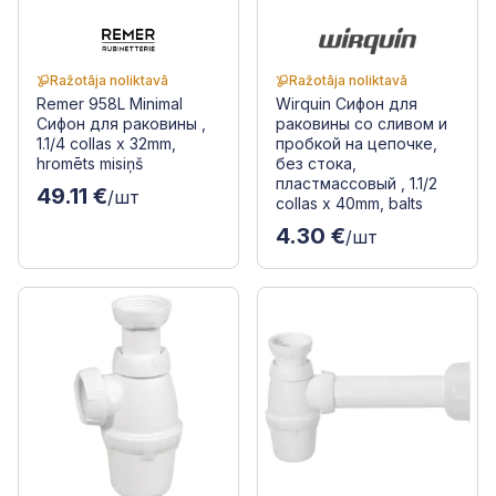
Ražotāja noliktavā
Ražotāja noliktavā
Remer 958L Minimal
Wirquin Сифон для
Сифон для раковины ,
раковины со сливом и
1.1/4 collas x 32mm,
пробкой на цепочке,
hromēts misiņš
без стока,
пластмассовый , 1.1/2
49.11 €
/шт
collas x 40mm, balts
4.30 €
/шт