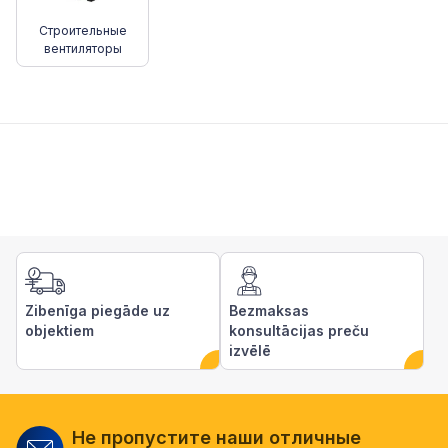
Строительные
вентиляторы
Zibenīga piegāde uz
Bezmaksas
objektiem
konsultācijas preču
izvēlē
Не пропустите наши отличные