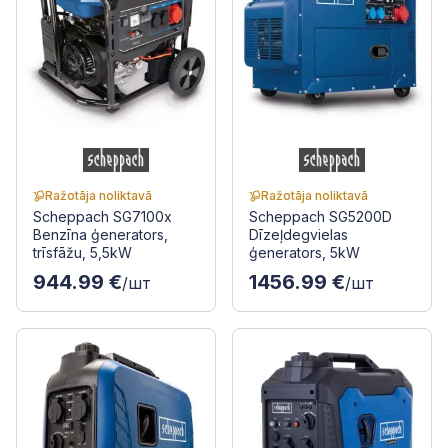
Ražotāja noliktavā
Ražotāja noliktavā
Scheppach SG7100x
Scheppach SG5200D
Benzīna ģenerators,
Dīzeļdegvielas
trīsfāžu, 5,5kW
ģenerators, 5kW
944.99 €
1456.99 €
/шт
/шт