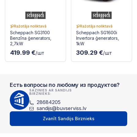
Ražotāja noliktavā
Ražotāja noliktavā
Scheppach SG3100
Scheppach SG1600i
Benzīna ģenerators,
Invertora ģenerators,
2,7kW
1kW
419.99 €
309.29 €
/шт
/шт
Есть вопросы по любому из продуктов?
SAZINIES AR SANDIJS
BIRZNIEKS:
28684205
sandijs@buvserviss.lv
Zvanīt Sandijs Birznieks