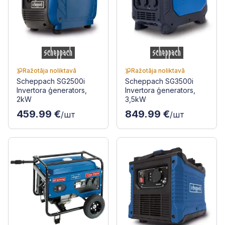
Ražotāja noliktavā
Ražotāja noliktavā
Scheppach SG2500i
Scheppach SG3500i
Invertora ģenerators,
Invertora ģenerators,
2kW
3,5kW
459.99 €
849.99 €
/шт
/шт