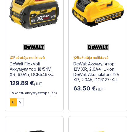
Ražotāja noliktavā
Ražotāja noliktavā
DeWalt FlexVolt
DeWalt Аккумулятор
Аккумулятор 18/54V
12V XR, 2,0A·ч, Li-ion
XR, 6.0Ah, DCB546-XJ
DeWalt Akumulators 12V
XR, 2.0Ah, DCB127-XJ
129.89 €
/шт
63.50 €
/шт
Емкость аккумулятора (ah)
6
9