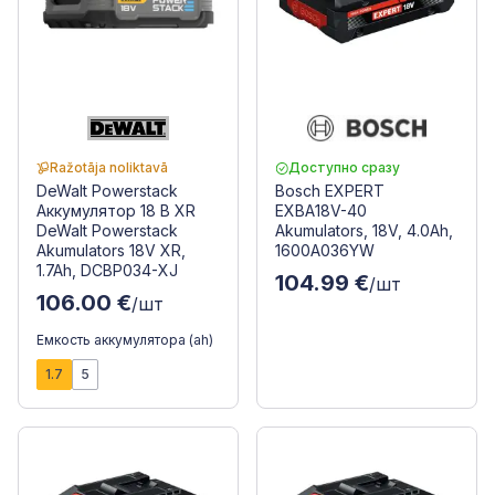
Ražotāja noliktavā
Доступно сразу
DeWalt Powerstack
Bosch EXPERT
Аккумулятор 18 В XR
EXBA18V-40
DeWalt Powerstack
Akumulators, 18V, 4.0Ah,
Akumulators 18V XR,
1600A036YW
1.7Ah, DCBP034-XJ
104.99 €
/шт
106.00 €
/шт
Емкость аккумулятора (ah)
1.7
5