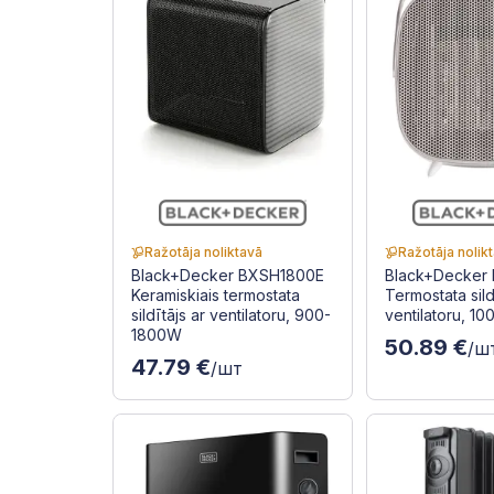
Ražotāja noliktavā
Ražotāja nolik
Black+Decker BXSH1800E
Black+Decker
Keramiskiais termostata
Termostata sild
sildītājs ar ventilatoru, 900-
ventilatoru, 1
1800W
50.89 €
/ш
47.79 €
/шт