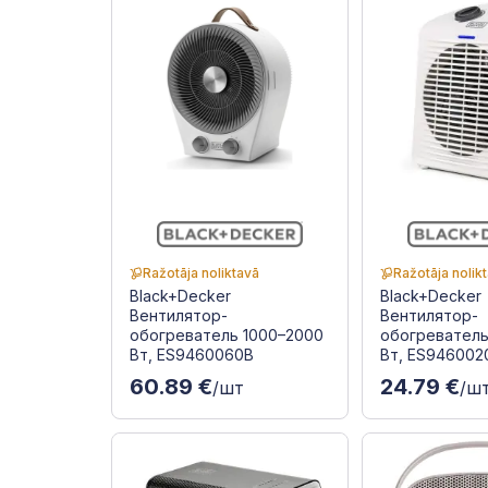
Ražotāja noliktavā
Ražotāja nolik
Black+Decker
Black+Decker
Вентилятор-
Вентилятор-
обогреватель 1000–2000
обогреватель
Вт, ES9460060B
Вт, ES946002
60.89 €
24.79 €
/шт
/ш