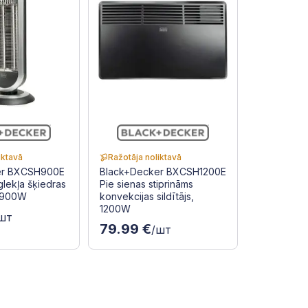
iktavā
Ražotāja noliktavā
er BXCSH900E
Black+Decker BXCSH1200E
oglekļa šķiedras
Pie sienas stiprināms
, 900W
konvekcijas sildītājs,
1200W
шт
79.99 €
/шт