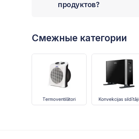
продуктов?
Смежные категории
Termoventilātori
Konvekcijas sildītāji