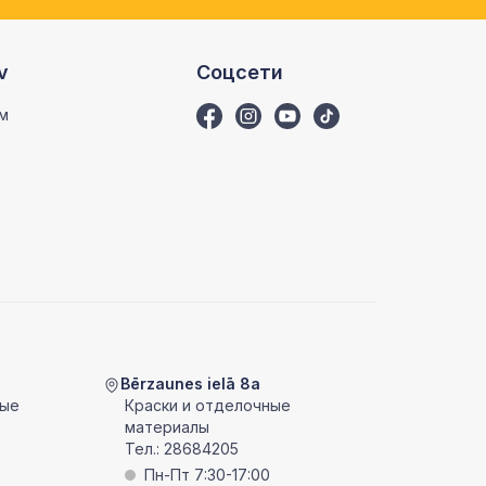
v
Соцсети
м
Bērzaunes ielā 8a
ные
Краски и отделочные
материалы
Тел.:
28684205
Пн-Пт 7:30-17:00