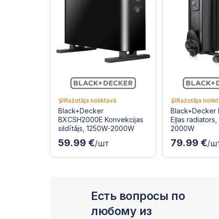
Ražotāja noliktavā
Ražotāja nolik
Black+Decker
Black+Decker
BXCSH2000E Konvekcijas
Eļļas radiators, 
sildītājs, 1250W-2000W
2000W
59.99 €
79.99 €
/шт
/ш
Есть вопросы по
любому из