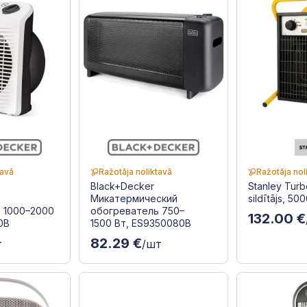
tavā
Ražotāja noliktavā
Ražotāja nol
Black+Decker
Stanley Turbo
Микатермический
sildītājs, 5
 1000–2000
обогреватель 750–
132.00 €
0B
1500 Вт, ES9350080B
82.29 €
т
/шт