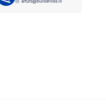
arturs@buvserviss.lv