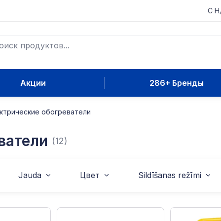
С 
Акции
286+ Бренды
ктрические обогреватели
ватели
(12)
Jauda
Цвет
Sildīšanas režīmi