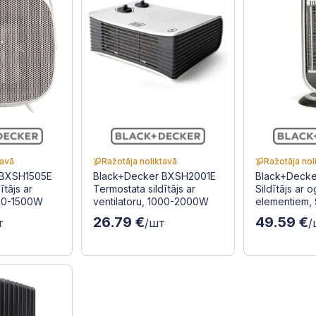
tavā
Ražotāja noliktavā
Ražotāja nol
 BXSH1505E
Black+Decker BXSH2001E
Black+Deck
ītājs ar
Termostata sildītājs ar
Sildītājs ar 
000-1500W
ventilatoru, 1000-2000W
elementiem
26.79 €
49.59 €
т
/шт
/