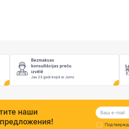
Bezmaksas
konsultācijas preču
izvēlē
Jau 23 gadi kopā ar Jums
тите наши
 предложения!
Подтвержда