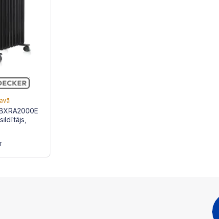
tavā
 BXRA2000E
sildītājs,
т