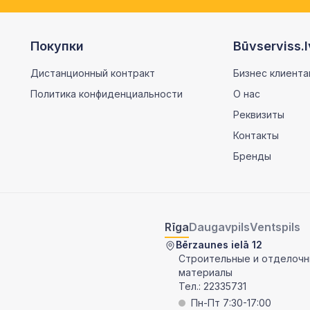
Покупки
Būvserviss.l
Дистанционный контракт
Бизнес клиента
Политика конфиденциальности
О нас
Реквизиты
Контакты
Бренды
Rīga
Daugavpils
Ventspils
Bērzaunes ielā 12
Строительные и отделоч
материалы
Тел.:
22335731
Пн-Пт 7:30-17:00