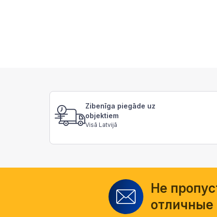
Zibenīga piegāde uz
objektiem
Visā Latvijā
Не пропус
отличные