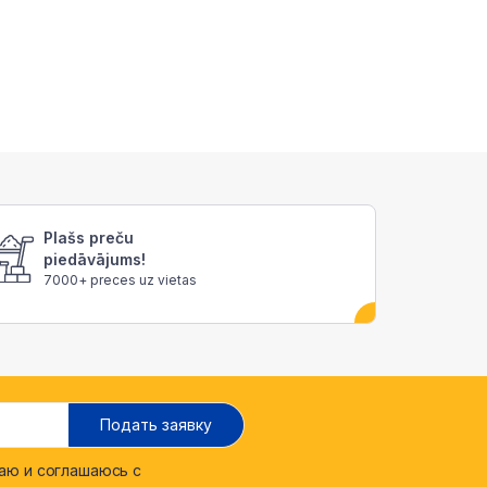
Plašs preču
piedāvājums!
7000+ preces uz vietas
Подать заявку
ю и соглашаюсь с