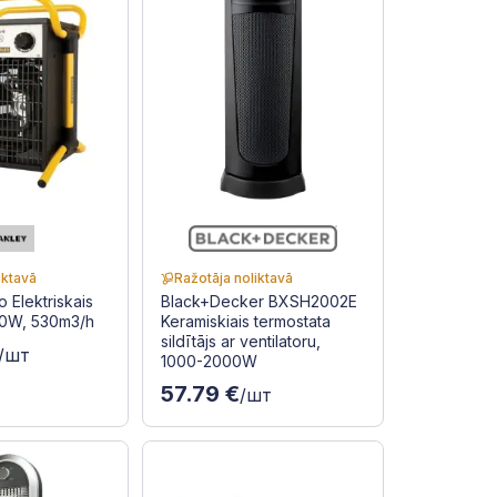
iktavā
Ražotāja noliktavā
 Elektriskais
Black+Decker BXSH2002E
000W, 530m3/h
Keramiskiais termostata
sildītājs ar ventilatoru,
/шт
1000-2000W
57.79 €
/шт