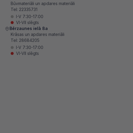
Būvmateriāli un apdares materiāli
Tel:
22335731
I-V 7:30-17:00
VI-VII slēgts
Bērzaunes ielā 8a
Krāsas un apdares materiāli
Tel:
28684205
I-V 7:30-17:00
VI-VII slēgts