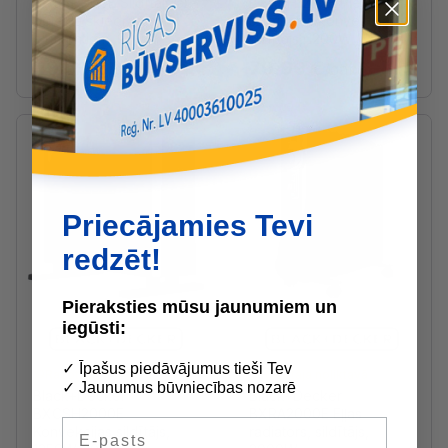
BXCSH900E Sildītājs ar
BXCSH1200E Pie sienas
oglekļa šķiedras
stiprināms konvekcijas
elementiem, 900W
sildītājs, 1200W
49.59 €
79.99 €
/gab
/gab
Priecājamies Tevi
redzēt!
Pieraksties mūsu jaunumiem un
iegūsti:
✓ Īpašus piedāvājumus tieši Tev
Ražotāja noliktavā
Ražotāja noliktavā
✓ Jaunumus būvniecības nozarē
Black+Decker
Black+Decker
BXCSH2000E
BXRA2000E Eļļas
E-pasts
Konvekcijas sildītājs,
radiators, sildītājs,