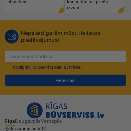
objektiem
konsultācijas preču
izvēlē
Nepalaid garām mūsu lieliskos
piedāvājumus!
Apstiprinu un piekrītu
datu apstrādei
.
Pieteikties
Rīga
Daugavpils
Ventspils
Bērzaunes ielā 12