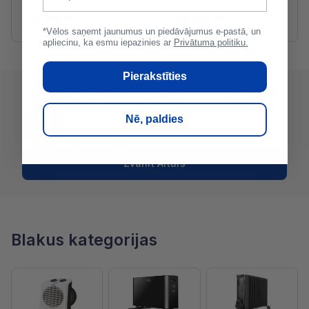
1250W-2000W
2000W
59.99 €
79.99 €
/gab
/gab
*Vēlos saņemt jaunumus un piedāvājumus e-pastā, un
apliecinu, ka esmu iepazinies ar
Privātuma politiku.
Pierakstīties
Radušies jautājumi par kādu no produktiem?
SAZINIES AR ARTŪRS:
Nē, paldies
25806530
arturs@buvserviss.lv
Zvanīt Artūrs
Blakus kategorijas