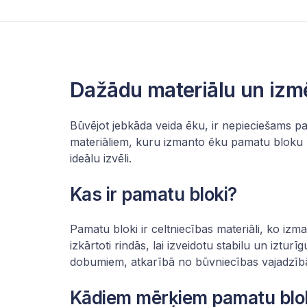
Dažādu materiālu un izm
Būvējot jebkāda veida ēku, ir nepieciešams par
materiāliem, kuru izmanto ēku pamatu bloku r
ideālu izvēli.
Kas ir pamatu bloki?
Pamatu bloki ir celtniecības materiāli, ko iz
izkārtoti rindās, lai izveidotu stabilu un izt
dobumiem, atkarībā no būvniecības vajadzībā
Kādiem mērķiem pamatu blo