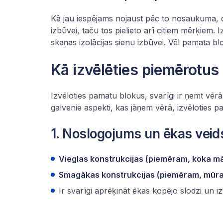
Kā jau iespējams nojaust pēc to nosaukuma, d
izbūvei, taču tos pielieto arī citiem mērķiem. 
skaņas izolācijas sienu izbūvei. Vēl pamata 
Kā izvēlēties piemērotu
Izvēloties pamatu blokus, svarīgi ir ņemt vērā
galvenie aspekti, kas jāņem vērā, izvēloties 
1. Noslogojums un ēkas veid
Vieglas konstrukcijas (piemēram, koka m
Smagākas konstrukcijas (piemēram, mūra 
Ir svarīgi aprēķināt ēkas kopējo slodzi un iz