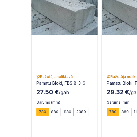
Ražotāja noliktavā
Ražotāja nolik
Pamatu Bloki, FBS 8-3-6
Pamatu Bloki, 
27.50 €
29.32 €
/gab
/ga
Garums (mm)
Garums (mm)
780
880
1180
2380
780
880
1