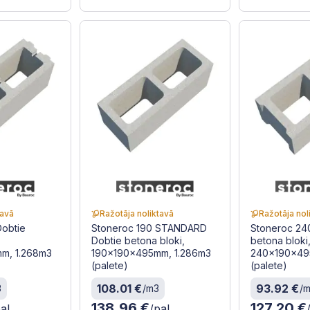
tavā
Ražotāja noliktavā
Ražotāja nol
Dobtie
Stoneroc 190 STANDARD
Stoneroc 24
Dobtie betona bloki,
betona bloki
m, 1.268m3
190x190x495mm, 1.286m3
240x190x49
(palete)
(palete)
108.01 €
93.92 €
3
/m3
/
138.96 €
127.20 €
al
/pal