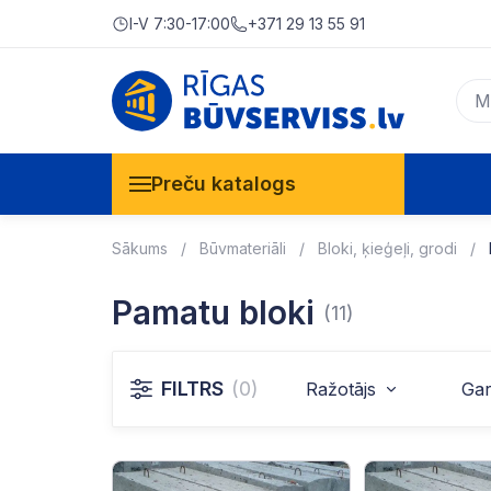
I-V 7:30-17:00
+371 29 13 55 91
Preču katalogs
Sākums
Būvmateriāli
Bloki, ķieģeļi, grodi
Pamatu bloki
(11)
FILTRS
(0)
Ražotājs
Ga