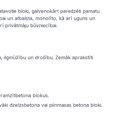
atavotie bloki, galvenokārt paredzēti pamatu
cībai un atbalsta, monolīto, kā arī uguns un
ī privātmāju būvniecībai.
bu, ilgmūžību un drošību. Zemāk aprakstīti
eramzītbetona blokus.
īvāki dzelzsbetona vai pilnmasas betona bloki.