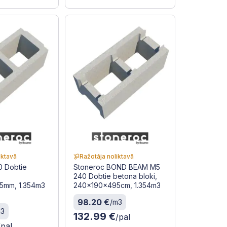
iktavā
Ražotāja noliktavā
0 Dobtie
Stoneroc BOND BEAM M5
,
240 Dobtie betona bloki,
5mm, 1.354m3
240x190x495cm, 1.354m3
98.20 €
/m3
m3
132.99 €
/pal
/pal