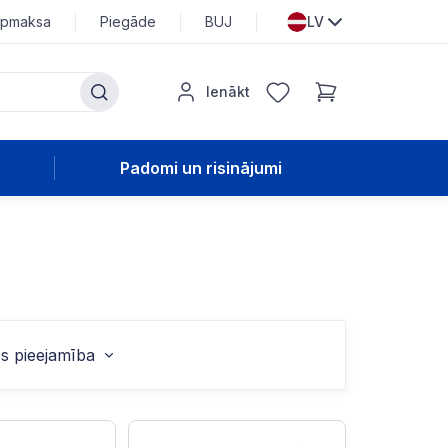
pmaksa
Piegāde
BUJ
LV
Ienākt
Padomi un risinājumi
s pieejamība