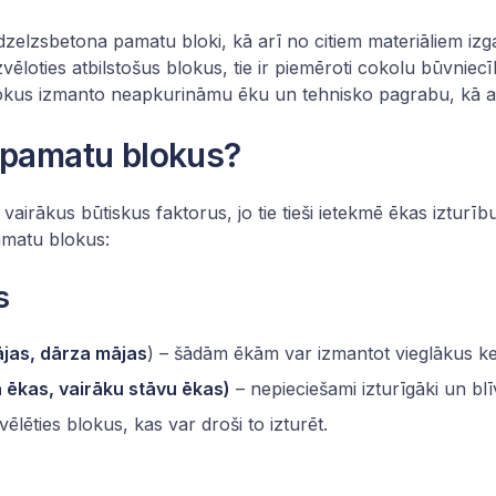
zelzsbetona pamatu bloki, kā arī no citiem materiāliem izg
Izvēloties atbilstošus blokus, tie ir piemēroti cokolu būvnie
blokus izmanto neapkurināmu ēku un tehnisko pagrabu, kā ar
s pamatu blokus?
 vairākus būtiskus faktorus, jo tie tieši ietekmē ēkas izturī
pamatu blokus:
s
ājas, dārza mājas
) – šādām ēkām var izmantot vieglākus k
ēkas, vairāku stāvu ēkas)
– nepieciešami izturīgāki un bl
vēlēties blokus, kas var droši to izturēt.