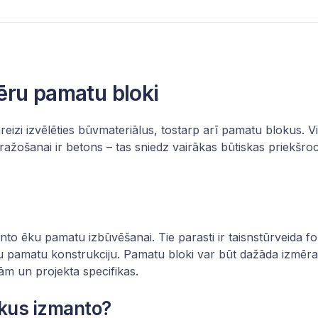
ēru pamatu bloki
eizi izvēlēties
būvmateriālus
, tostarp arī pamatu blokus. V
ažošanai ir betons – tas sniedz vairākas būtiskas priekšr
manto ēku pamatu izbūvēšanai. Tie parasti ir taisnstūrveida 
urīgu pamatu konstrukciju. Pamatu bloki var būt dažāda izmēr
m un projekta specifikas.
kus izmanto?