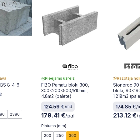
tavā
Pieejams uzreiz
Ražotāja nol
FBS 8-4-6
FIBO Pamatu bloki 300,
Stoneroc 90
300x200x500/510mm,
bloki, 90x1
b
4.8m2 (palete)
1.218m3 (pal
124.59 €
174.85 €
/m3
/
179.41 €
213.12 €
180
2380
/pal
/
Platums (mm)
200
250
300