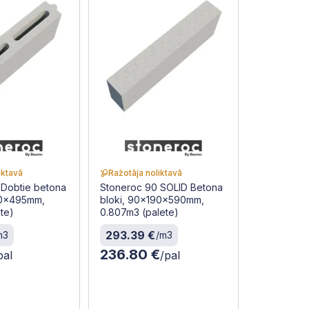
iktavā
Ražotāja noliktavā
 Dobtie betona
Stoneroc 90 SOLID Betona
90x495mm,
bloki, 90x190x590mm,
ete)
0.807m3 (palete)
293.39 €
m3
/m3
236.80 €
pal
/pal