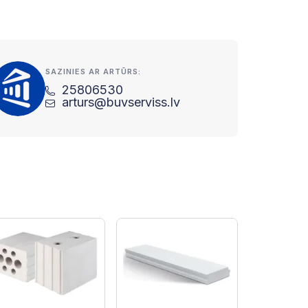
SAZINIES AR ARTŪRS:
25806530
arturs@buvserviss.lv