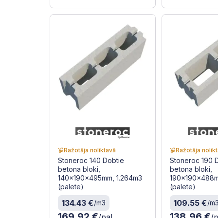
Ražotāja noliktavā
Ražotāja nolik
Stoneroc 140 Dobtie
Stoneroc 190 
betona bloki,
betona bloki,
140x190x495mm, 1.264m3
190x190x488m
(palete)
(palete)
134.43 €
109.55 €
/m3
/m
169.92 €
138.96 €
/pal
/p