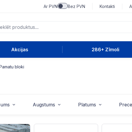
Ar PVN
Bez PVN
Kontakti
A
Akcijas
286+ Zīmoli
Pamatu bloki
rums
Augstums
Platums
Prece