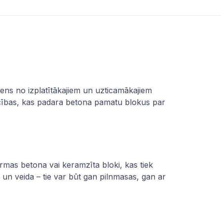
iens no izplatītākajiem un uzticamākajiem
ocības, kas padara betona pamatu blokus par
formas betona vai
keramzīta bloki
, kas tiek
a un veida – tie var būt gan pilnmasas, gan ar