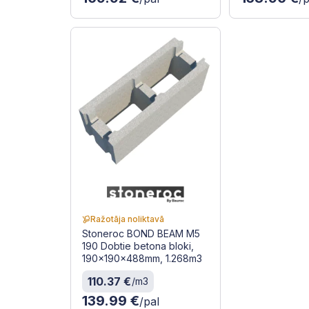
Ražotāja noliktavā
Stoneroc BOND BEAM M5
190 Dobtie betona bloki,
190x190x488mm, 1.268m3
110.37 €
/m3
139.99 €
/pal