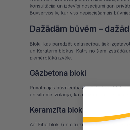
konsultācija un izdevīgi nosacījumi gan privā
Buvserviss.lv, kur viss nepieciešamais būvniecī
Dažādām būvēm – dažādi
Bloki, kas paredzēti celtniecībai, tiek izgatav
un Keraterm blokus. Katrs no šiem izstrādājum
piemērotākā izvēle.
Gāzbetona bloki
Privātmājas būvniecība ar
gāzbetona blokiem
un siltuma izolācija, kā arī izturība pret lie
Keramzīta bloki
Arī Fibo bloki (un citu zīmolu bloki, kas tiek 