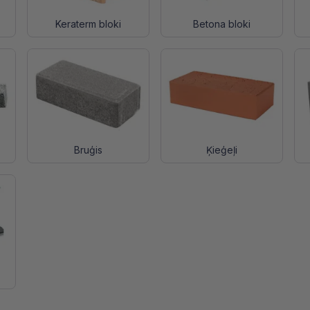
Keraterm bloki
Betona bloki
Bruģis
Ķieģeļi