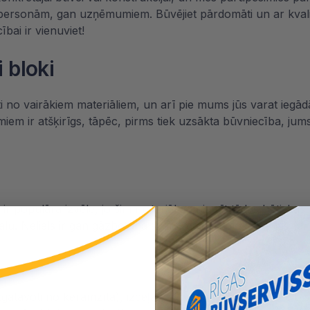
tpersonām, gan uzņēmumiem. Būvējiet pārdomāti un ar kvalita
bai ir vienuviet!
 bloki
oti no vairākiem materiāliem, un arī pie mums jūs varat iegād
iem ir atšķirīgs, tāpēc, pirms tiek uzsākta būvniecība, jums
ir populāra izvēle, jo šim materiālam piemīt tādas būtiskas
lu salu. Neliels ir gan gāzbetona svars, gan šo bloku cenas,
izgatavoti no keramzīta), izceļas ar augstu izturību, nelielu