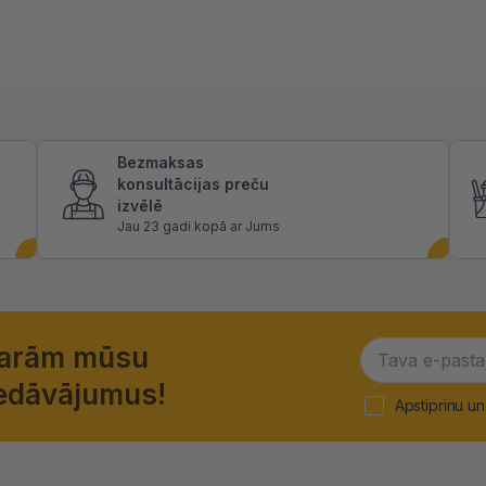
Bezmaksas
konsultācijas preču
izvēlē
Jau 23 gadi kopā ar Jums
garām mūsu
piedāvājumus!
Apstiprinu un