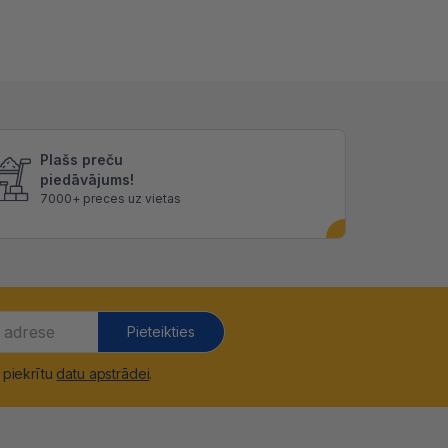
Plašs preču
piedāvājums!
7000+ preces uz vietas
Pieteikties
 piekrītu
datu apstrādei
.