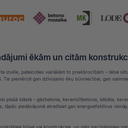
strādājumi ēkām un citām konstruk
ta izvēle, pateicoties vairākām to priekšrocībām – labai siltum
i. Tie piemēroti gan dzīvojamo ēku būvniecībai, gan saimn
oki plašā klāstā – gāzbetona, keramzītbetona, silikāta, keram
bas, tāpēc piedāvājumā atradīsiet gan energoefektīvus risinā
konkrētajai būvei vai konstrukcijai, un mēs parūpēsimies pa