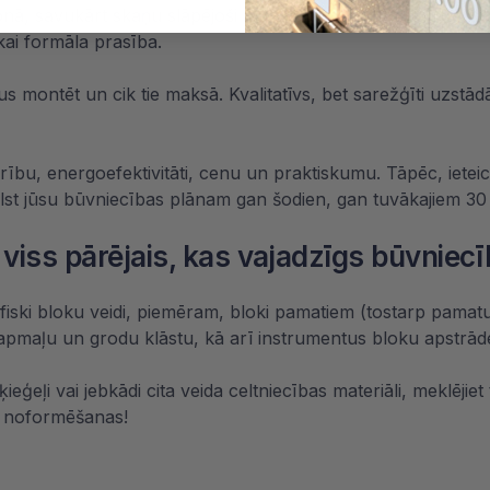
onā, savukārt skaņu slāpējoši materiāli noderēs daudzdzīvok
ikai formāla prasība.
lus montēt un cik tie maksā. Kvalitatīvs, bet sarežģīti uzstā
ību, energoefektivitāti, cenu un praktiskumu. Tāpēc, ieteic
tbilst jūsu būvniecības plānam gan šodien, gan tuvākajiem 30
 viss pārējais, kas vajadzīgs būvniecī
ifiski bloku veidi, piemēram, bloki pamatiem (tostarp pamat
 apmaļu un
grodu
klāstu, kā arī instrumentus bloku apstrāde
ieģeļi vai jebkādi cita veida celtniecības materiāli, meklējiet
a noformēšanas!