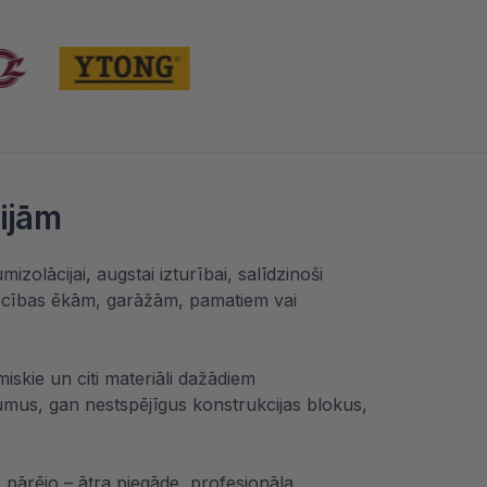
cijām
izolācijai, augstai izturībai, salīdzinoši
iecības ēkām, garāžām, pamatiem vai
iskie un citi materiāli dažādiem
jumus, gan nestspējīgus konstrukcijas blokus,
r pārējo – ātra piegāde, profesionāla