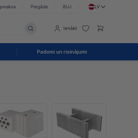
pmaksa
Piegāde
BUJ
LV
Ienākt
Padomi un risinājumi