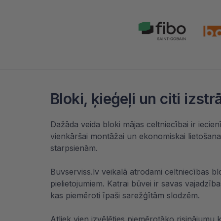
Bloki, ķieģeļi un citi iz
Dažāda veida bloki mājas celtniecībai ir iecienī
vienkāršai montāžai un ekonomiskai lietošana
starpsienām.
Buvserviss.lv veikalā atrodami celtniecības bl
pielietojumiem. Katrai būvei ir savas vajadzī
kas piemēroti īpaši sarežģītām slodzēm.
Atliek vien izvēlēties piemērotāko risinājumu 