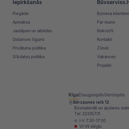
Iepirkšanās
Būvserviss.l
Piegāde
Biznesa klientie
Apmaksa
Par mums
Jautājumi un atbildes
Rekvizīti
Distances līgums
Kontakti
Privātuma politika
Zīmoli
Sīkdatņu politika
Vakances
Projekti
Rīga
Daugavpils
Ventspils
Bērzaunes ielā 12
Būvmateriāli un apdares mater
Tel:
22335731
I-V 7:30-17:00
VI-VII slēgts