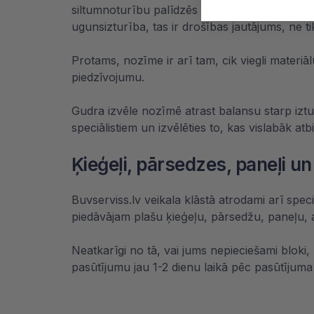
siltumnoturību palīdzēs ietaupīt apkures sez
ugunsizturība, tas ir drošības jautājums, ne t
Protams, nozīme ir arī tam, cik viegli materiā
piedzīvojumu.
Gudra izvēle nozīmē atrast balansu starp iztur
speciālistiem un izvēlēties to, kas vislabāk a
Ķieģeļi, pārsedzes, paneļi un
Buvserviss.lv veikala klāstā atrodami arī spec
piedāvājam plašu
ķieģeļu
, pārsedžu, paneļu,
Neatkarīgi no tā, vai jums nepieciešami bloki, ķ
pasūtījumu jau 1-2 dienu laikā pēc pasūtījum