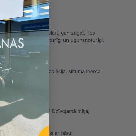
elpojošs materiāls.
rm blokus
var gan skaldīt, gan zāģēt. Tos
ēkā, turklāt tie ir izturīgi un ugunsnoturīgi.
noturība, skaņas izolācija, siltuma inerce,
jumu: ko tieši būvējam? Dzīvojamā māja,
s atšķiras.
kārša uzstādīšana. Bloki ar labu