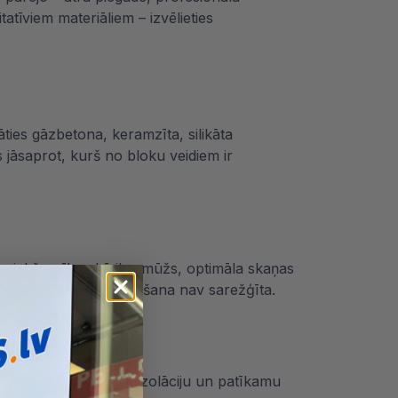
tīviem materiāliem – izvēlieties
āties gāzbetona, keramzīta, silikāta
 jāsaprot, kurš no bloku veidiem ir
 priekšrocības kā ilgs mūžs, optimāla skaņas
 un to apstrāde un mūrēšana nav sarežģīta.
 svaru, efektīvu siltumizolāciju un patīkamu