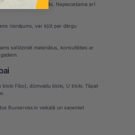
ļu ēkās vai starpsienās. Nepieciešama arī
dāms risinājums, var kļūt par dārgu
ams salīdzināt materiālus, konsultēties ar
 gadiem.
bai
u bloki Fibo), dūmvadu bloki, U bloki. Tāpat
i.
 tos
Buvserviss.lv
veikalā un saņemiet