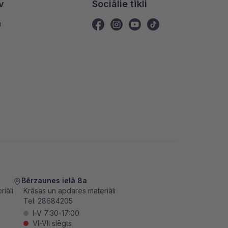
v
Sociālie tīkli
m
Bērzaunes ielā 8a
iāli
Krāsas un apdares materiāli
Tel:
28684205
I-V 7:30-17:00
VI-VII slēgts