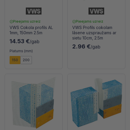
Pieejams uzreiz
Pieejams uzreiz
VWS Cokola profils AL
VWS Profils cokolam
1mm, 150mm 2.5m
lāsene uzspraužams ar
sietu 10cm, 2.5m
14.53 €
/gab
2.96 €
/gab
Platums (mm)
150
200