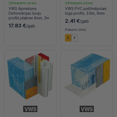
Pieejams uzreiz
Pieejams uzreiz
VWS Apmetuma
VWS PVC pašlīmējošais
Deformācijas šuvju
loga profils, 2.6m, 6mm
profils plaknei 6mm, 3m
2.41 €
/gab
17.83 €
/gab
Platums (mm)
6
9