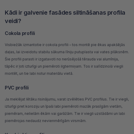
Kādi ir galvenie fasādes siltināšanas profila
veidi?
Cokola profili
Visbiežāk izmantotie ir cokola profili – tos montē pie ēkas apakšējās
daļas, lai izveidotu stabilu sākuma līniju putuplasta vai vates plāksnēm.
Šie profili parasti ir izgatavoti no nerūsējošā tērauda vai alumīnija,
tāpēc ir ļoti izturīgi un piemēroti ilgtermiņam. Tos ir salīdzinoši viegli
montēt, un tie labi notur materiālu vietā.
PVC profili
Ja meklējat lētāku risinājumu, varat izvēlēties PVC profilus. Tie ir viegli,
izturīgi pret koroziju un īpaši labi piemēroti mazāk prasīgām vietām,
piemēram, nelielām ēkām vai garāžām. Tie ir viegli uzstādāmi un labi
piemērojas nedaudz nevienmērīgām virsmām.