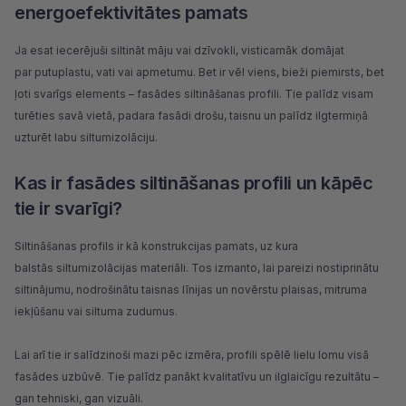
energoefektivitātes pamats
Ja esat iecerējuši siltināt māju vai dzīvokli, visticamāk domājat
par
putuplastu
,
vati
vai apmetumu. Bet ir vēl viens, bieži piemirsts, bet
ļoti svarīgs elements – fasādes siltināšanas profili. Tie palīdz visam
turēties savā vietā, padara fasādi drošu, taisnu un palīdz ilgtermiņā
uzturēt labu siltumizolāciju.
Kas ir fasādes siltināšanas profili un kāpēc
tie ir svarīgi?
Siltināšanas profils ir kā konstrukcijas pamats, uz kura
balstās
siltumizolācijas materiāli
. Tos izmanto, lai pareizi nostiprinātu
siltinājumu, nodrošinātu taisnas līnijas un novērstu plaisas, mitruma
iekļūšanu vai siltuma zudumus.
Lai arī tie ir salīdzinoši mazi pēc izmēra, profili spēlē lielu lomu visā
fasādes uzbūvē. Tie palīdz panākt kvalitatīvu un ilglaicīgu rezultātu –
gan tehniski, gan vizuāli.