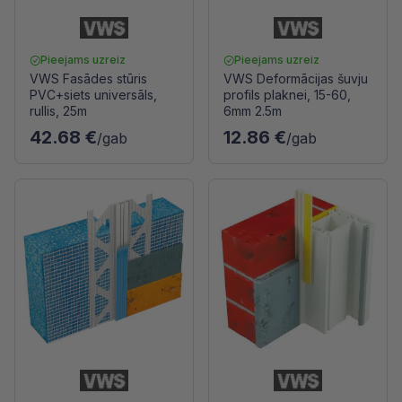
Pieejams uzreiz
Pieejams uzreiz
VWS Fasādes stūris
VWS Deformācijas šuvju
PVC+siets universāls,
profils plaknei, 15-60,
rullis, 25m
6mm 2.5m
42.68 €
12.86 €
/gab
/gab