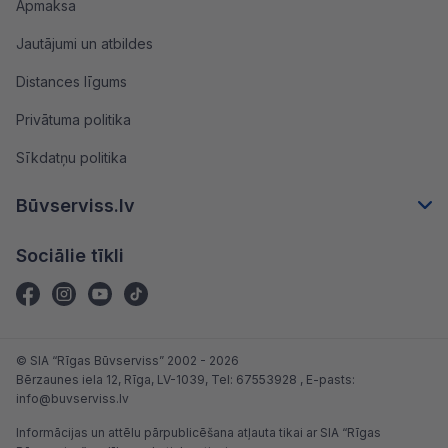
Apmaksa
Jautājumi un atbildes
Distances līgums
Privātuma politika
Sīkdatņu politika
Būvserviss.lv
Sociālie tīkli
© SIA “Rīgas Būvserviss” 2002 - 2026
Bērzaunes iela 12, Rīga, LV-1039
, Tel:
67553928
, E-pasts:
info@buvserviss.lv
Informācijas un attēlu pārpublicēšana atļauta tikai ar SIA “Rīgas