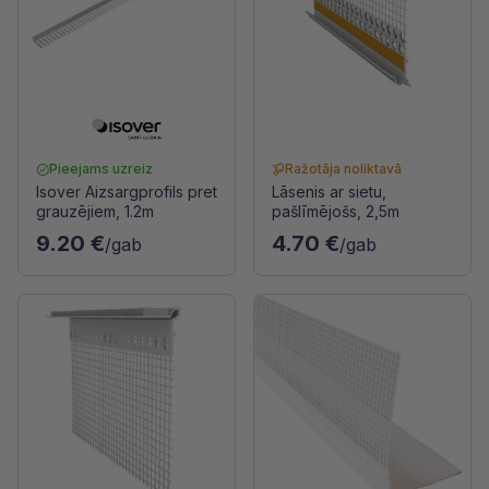
Pieejams uzreiz
Ražotāja noliktavā
Isover Aizsargprofils pret
Lāsenis ar sietu,
grauzējiem, 1.2m
pašlīmējošs, 2,5m
9.20 €
4.70 €
/gab
/gab