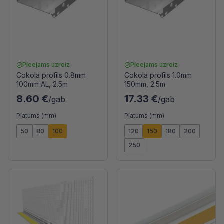
Pieejams uzreiz
Pieejams uzreiz
Cokola profils 0.8mm
Cokola profils 1.0mm
100mm AL, 2.5m
150mm, 2.5m
8.60 €
17.33 €
/gab
/gab
Platums (mm)
Platums (mm)
50
80
100
120
150
180
200
250