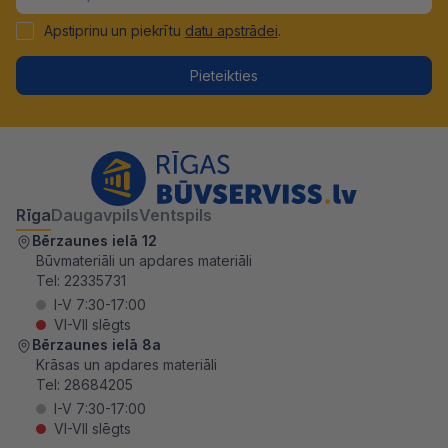
Apstiprinu un piekrītu
datu apstrādei
.
Pieteikties
Rīga
Daugavpils
Ventspils
Bērzaunes ielā 12
Būvmateriāli un apdares materiāli
Tel:
22335731
I-V 7:30-17:00
VI-VII slēgts
Bērzaunes ielā 8a
Krāsas un apdares materiāli
Tel:
28684205
I-V 7:30-17:00
VI-VII slēgts