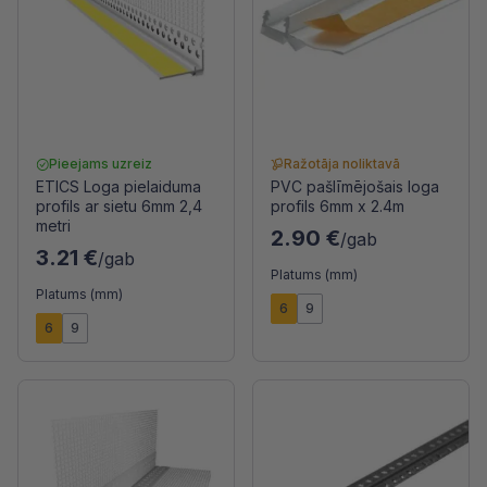
Pieejams uzreiz
Ražotāja noliktavā
ETICS Loga pielaiduma
PVC pašlīmējošais loga
profils ar sietu 6mm 2,4
profils 6mm x 2.4m
metri
2.90 €
/gab
3.21 €
/gab
Platums (mm)
Platums (mm)
6
9
6
9