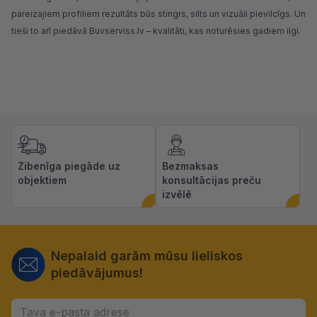
pareizajiem profiliem rezultāts būs stingrs, silts un vizuāli pievilcīgs. Un
tieši to arī piedāvā Buvserviss.lv – kvalitāti, kas noturēsies gadiem ilgi.
Zibenīga piegāde uz
Bezmaksas
objektiem
konsultācijas preču
izvēlē
Nepalaid garām mūsu lieliskos
piedāvājumus!