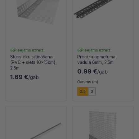
Pieejams uzreiz
Pieejams uzreiz
Stūris ēku siltināšanai
Precīza apmetuma
(PVC + siets 10x15cm),
vadula 6mm, 2.5m
2.5m
0.99 €
/gab
1.69 €
/gab
Garums (m)
2.5
3