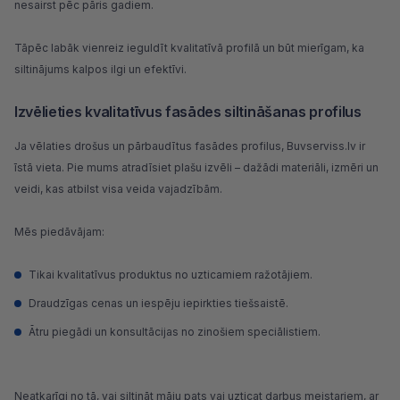
nesairst pēc pāris gadiem.
Tāpēc labāk vienreiz ieguldīt kvalitatīvā profilā un būt mierīgam, ka
siltinājums kalpos ilgi un efektīvi.
Izvēlieties kvalitatīvus fasādes siltināšanas profilus
Ja vēlaties drošus un pārbaudītus fasādes profilus,
Buvserviss.lv
ir
īstā vieta. Pie mums atradīsiet plašu izvēli – dažādi materiāli, izmēri un
veidi, kas atbilst visa veida vajadzībām.
Mēs piedāvājam:
Tikai kvalitatīvus produktus no uzticamiem ražotājiem.
Draudzīgas cenas un iespēju iepirkties tiešsaistē.
Ātru piegādi un konsultācijas no zinošiem speciālistiem.
Neatkarīgi no tā, vai siltināt māju pats vai uzticat darbus meistariem, ar