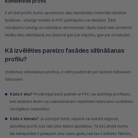
Kombinētie profili
Ir arī tādi profili, kuros apvienotas abu iepriekšējo materiālu labākās
īpašības – izturīgs metāls ar PVC pārklājumu vai detaļām. Šādi
risinājumi ir izturīgi un vienlaikus ekonomiski, tāpēc bieži tiek izmantoti
lielāku ēku siltināšanā, kur jādomā gan par stiprību, gan par izmaksām.
Kā izvēlēties pareizo fasādes siltināšanas
profilu?
Izvēloties siltināšanas profilus, ir vērts padomāt par dažiem būtiskiem
faktoriem:
Kāda ir ēka?
Privātmājai bieži pietiek ar PVC vai alumīnija profiliem,
bet lielākām ēkām vai sabiedriskiem objektiem ieteicams izvēlēties
izturīgākus materiālus.
Kāds ir klimats?
Ja dzīvojat mitrā, vējainā vai aukstā reģionā,
jāizvēlas profili, kas labi iztur šādus apstākļus. Tā kā Latvijā mums
šie laikapstākļi ir pieejami visu cauru gadu, tad tas ir būtisks faktors,