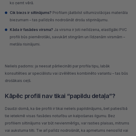
ko ņemt vērā.
Cik biezs ir siltinājums?
Profilam jāatbilst siltumizolācijas materiāla
biezumam – tas palīdzēs nodrošināt drošu stiprinājumu.
Kāda ir fasādes virsma?
Ja virsma ir ļoti nelīdzena, elastīgāki PVC
profili būs piemērotāki, savukārt stingrām un līdzenām virsmām –
metāla risinājumi.
Neliels padoms: ja neesat pārliecināti par profila tipu, labāk
konsultēties ar speciālistu vai izvēlēties kombinēto variantu – tas būs
drošākais ceļš.
Kāpēc profili nav tikai “papildu detaļa”?
Daudzi domā, ka šie profili ir tikai neliels papildinājums, bet patiesībā
tie ietekmē visas fasādes noturību un kalpošanas ilgumu. Bez
profiliem siltinājums var būt nevienmērīgs, var rasties plaisas, mitrums
vai aukstuma tilti. Tie arī palīdz nodrošināt, ka apmetums nenoslīd vai