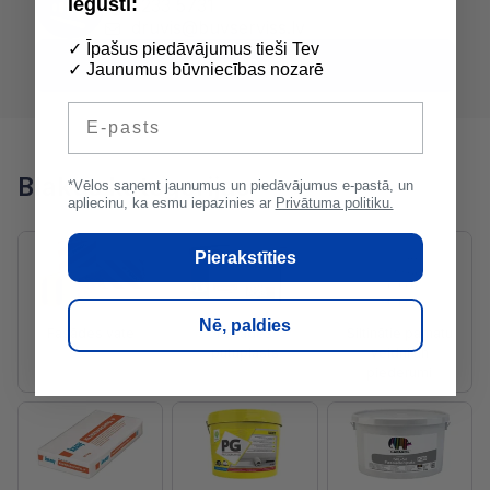
iegūsti:
2233 5731
druvis@buvserviss.lv
✓ Īpašus piedāvājumus tieši Tev
Zvanīt Druvis
✓ Jaunumus būvniecības nozarē
E-pasts
Blakus kategorijas
*Vēlos saņemt jaunumus un piedāvājumus e-pastā, un
apliecinu, ka esmu iepazinies ar
Privātuma politiku.
Pierakstīties
Nē, paldies
Fasādes vate
Fasādes
Siltinātie pamatu
putuplasts
veidņi un
piederumi