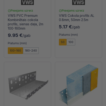
Pieejams uzreiz
Pieejams uzreiz
VWS PVC Premium
VWS Cokola profils AL
Kombinētais cokola
0.8mm, 50mm 2.5m
profils, sienas daļa, 2m
5.17 €
/gab
100-160mm
9.95 €
Platums (mm)
/gab
50
100
Platums (mm)
100-160
180-240