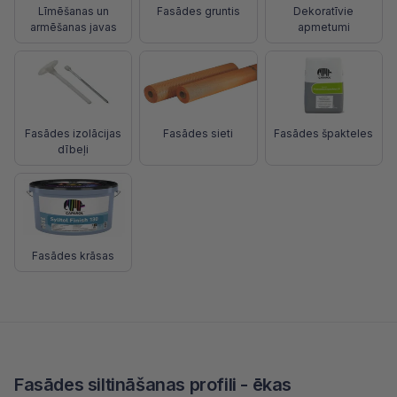
Līmēšanas un
Fasādes gruntis
Dekoratīvie
armēšanas javas
apmetumi
Fasādes izolācijas
Fasādes sieti
Fasādes špakteles
dībeļi
Fasādes krāsas
Fasādes siltināšanas profili - ēkas