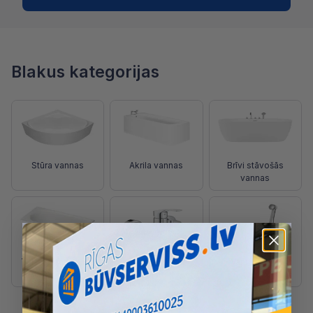
Blakus kategorijas
Stūra vannas
Akrila vannas
Brīvi stāvošās
vannas
Taisnstūra vannas
Vannas, dušas
Vannu sifoni
maisītāji