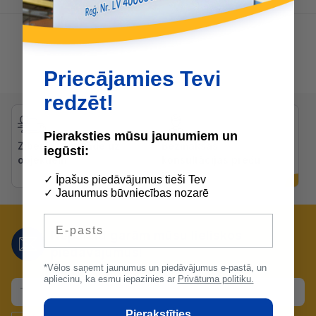
Priecājamies Tevi
redzēt!
Pieraksties mūsu jaunumiem un
Zibenīga piegāde uz
Bezmaksas
iegūsti:
objektiem
konsultācijas preču
izvēlē
✓ Īpašus piedāvājumus tieši Tev
✓ Jaunumus būvniecības nozarē
E-pasts
Nepalaid garām mūsu lieliskos
piedāvājumus!
*Vēlos saņemt jaunumus un piedāvājumus e-pastā, un
apliecinu, ka esmu iepazinies ar
Privātuma politiku.
Pierakstīties