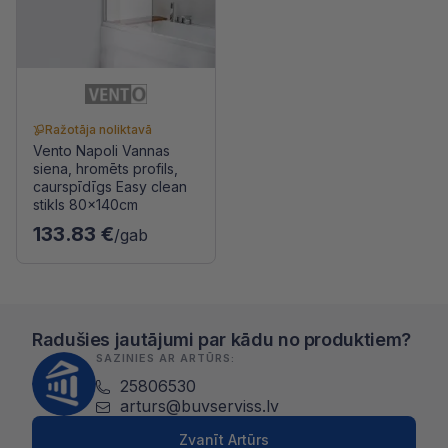
Ražotāja noliktavā
Vento Napoli Vannas
siena, hromēts profils,
caurspīdīgs Easy clean
stikls 80x140cm
133.83 €
/gab
Radušies jautājumi par kādu no produktiem?
SAZINIES AR ARTŪRS:
25806530
arturs@buvserviss.lv
Zvanīt Artūrs