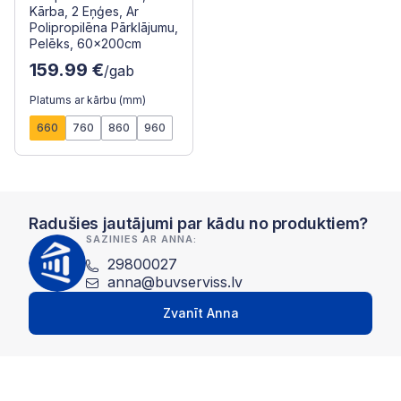
Kārba, 2 Eņģes, Ar
Polipropilēna Pārklājumu,
Pelēks, 60x200cm
159.99 €
/gab
Platums ar kārbu (mm)
660
760
860
960
Radušies jautājumi par kādu no produktiem?
SAZINIES AR ANNA:
29800027
anna@buvserviss.lv
Zvanīt Anna