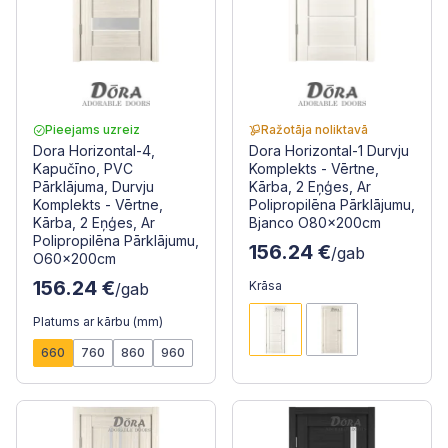
Pieejams uzreiz
Ražotāja noliktavā
Dora Horizontal-4,
Dora Horizontal-1 Durvju
Kapučīno, PVC
Komplekts - Vērtne,
Pārklājuma, Durvju
Kārba, 2 Eņģes, Ar
Komplekts - Vērtne,
Polipropilēna Pārklājumu,
Kārba, 2 Eņģes, Ar
Bjanco O80x200cm
Polipropilēna Pārklājumu,
156.24 €
/gab
O60x200cm
156.24 €
Krāsa
/gab
Platums ar kārbu (mm)
660
760
860
960