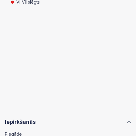
VI-VII slēgts
Iepirkšanās
Piegāde