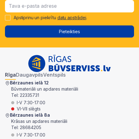
Apstiprinu un piekrītu
datu apstrādei
.
Pieteikties
Rīga
Daugavpils
Ventspils
Bērzaunes ielā 12
Būvmateriāli un apdares materiāli
Tel:
22335731
I-V 7:30-17:00
VI-VII slēgts
Bērzaunes ielā 8a
Krāsas un apdares materiāli
Tel:
28684205
I-V 7:30-17:00