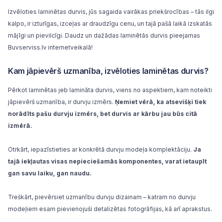
Izvēloties laminētas durvis, jūs sagaida vairākas priekšrocības – tās ilgi
kalpo, ir izturīgas, izceļas ar draudzīgu cenu, un tajā pašā laikā izskatās
mājīgi un pievilcīgi. Daudz un dažādas laminētās durvis pieejamas
Buvserviss.lv internetveikalā!
Kam jāpievērš uzmanība, izvēloties laminētas durvis?
Pērkot laminētas jeb lamināta durvis, viens no aspektiem, kam noteikti
jāpievērš uzmanība, ir durvju izmērs.
Ņemiet vērā, ka atsevišķi tiek
norādīts pašu durvju izmērs, bet durvis ar kārbu jau būs citā
izmērā.
Otrkārt, iepazīstieties ar konkrētā durvju modeļa komplektāciju.
Ja
tajā iekļautas visas nepieciešamās komponentes, varat ietaupīt
gan savu laiku, gan naudu.
Treškārt, pievērsiet uzmanību durvju dizainam – katram no durvju
modeļiem esam pievienojuši detalizētas fotogrāfijas, kā arī aprakstus.