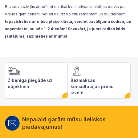
Buvserviss.lv jūs atradīsiet ne tikai kvalitatīvas laminētas durvis par
draudzīgām cenām, bet arī daudz ko citu remontam un būvdarbiem.
Iepazīstieties ar mūsu plašo klāstu, veiciet pasūtījumu šodien, un
saņemiet to jau pēc 1-2 dienām! Savukārt, ja jums radies kāds
jautājums, sazinieties ar mums!
Zibenīga piegāde uz
Bezmaksas
objektiem
konsultācijas preču
izvēlē
Nepalaid garām mūsu lieliskos
piedāvājumus!