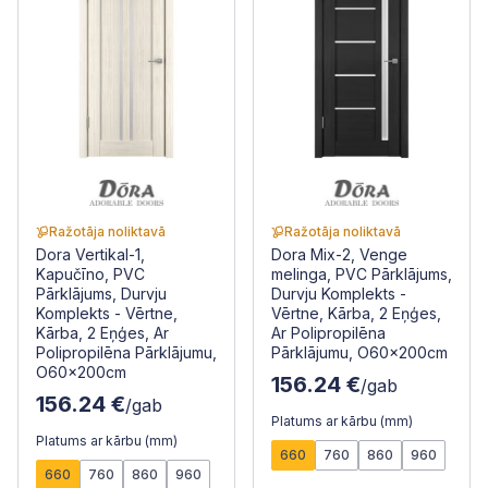
Ražotāja noliktavā
Ražotāja noliktavā
Dora Vertikal-1,
Dora Mix-2, Venge
Kapučīno, PVC
melinga, PVC Pārklājums,
Pārklājums, Durvju
Durvju Komplekts -
Komplekts - Vērtne,
Vērtne, Kārba, 2 Eņģes,
Kārba, 2 Eņģes, Ar
Ar Polipropilēna
Polipropilēna Pārklājumu,
Pārklājumu, O60x200cm
O60x200cm
156.24 €
/gab
156.24 €
/gab
Platums ar kārbu (mm)
Platums ar kārbu (mm)
660
760
860
960
660
760
860
960