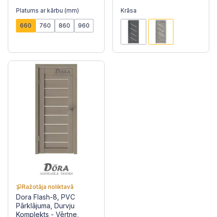
Platums ar kārbu (mm)
Krāsa
660
760
860
960
Ražotāja noliktavā
Dora Flash-8, PVC
Pārklājuma, Durvju
Komplekts - Vērtne,