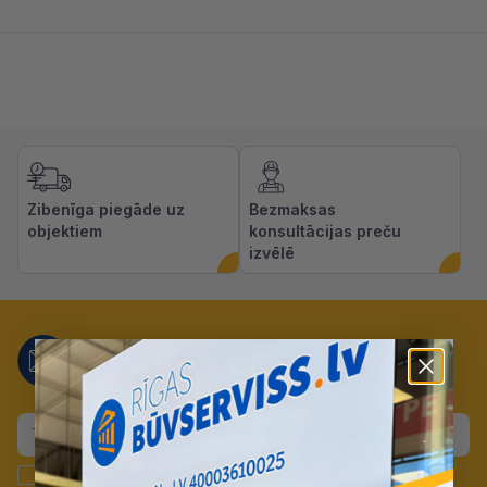
Zibenīga piegāde uz
Bezmaksas
objektiem
konsultācijas preču
izvēlē
Nepalaid garām mūsu lieliskos
piedāvājumus!
Apstiprinu un piekrītu
datu apstrādei
.