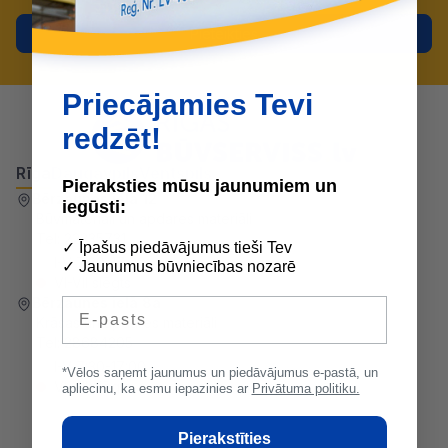
Pieteikties
Priecājamies Tevi
redzēt!
Rīga
Daugavpils
Ventspils
Pieraksties mūsu jaunumiem un
Bērzaunes ielā 12
iegūsti:
Būvmateriāli un apdares materiāli
Tel:
22335731
✓ Īpašus piedāvājumus tieši Tev
I-V 7:30-17:00
✓ Jaunumus būvniecības nozarē
VI-VII slēgts
Bērzaunes ielā 8a
E-pasts
Krāsas un apdares materiāli
Tel:
28684205
I-V 7:30-17:00
*Vēlos saņemt jaunumus un piedāvājumus e-pastā, un
VI-VII slēgts
apliecinu, ka esmu iepazinies ar
Privātuma politiku.
Pierakstīties