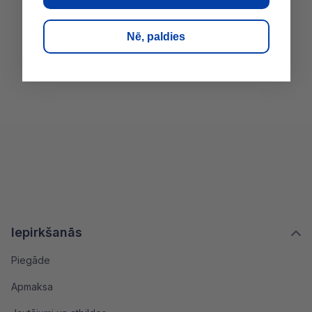
Nē, paldies
Iepirkšanās
Piegāde
Apmaksa