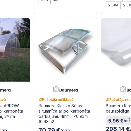
2.5x4
2.5
tavā
Ražotāja noliktavā
Ražotāja nol
ika ARROW
Baumera Klasika Sējas
Baumera Kla
polikarbonāta
siltumnīca ar polikarbonāta
caurspīdīga
m, 3x2m
pārklājumu 4mm, 1x0.93m
2
5.96 €
/m
(0.93m2)
298.14 €
70.79 €
gab
/gab