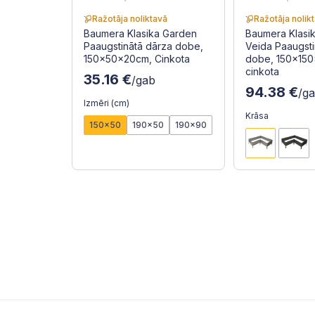
Ražotāja noliktavā
Ražotāja nolik
Baumera Klasika Garden
Baumera Klasik
Paaugstinātā dārza dobe,
Veida Paaugsti
150x50x20cm, Cinkota
dobe, 150x15
cinkota
35.16 €
/gab
94.38 €
/g
Izmēri (cm)
Krāsa
150x50
190x50
190x90