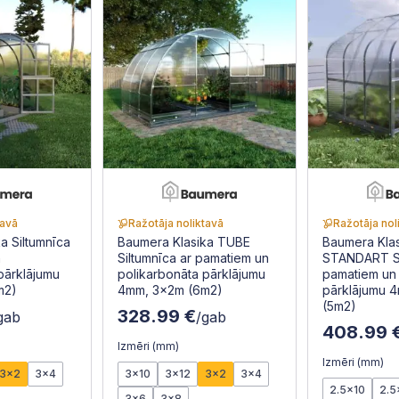
tavā
Ražotāja noliktavā
Ražotāja nol
a Siltumnīca
Baumera Klasika TUBE
Baumera Kla
n
Siltumnīca ar pamatiem un
STANDART Si
pārklājumu
polikarbonāta pārklājumu
pamatiem un 
m2)
4mm, 3x2m (6m2)
pārklājumu 
(5m2)
328.99 €
gab
/gab
408.99 
Izmēri (mm)
Izmēri (mm)
3x2
3x4
3x10
3x12
3x2
3x4
2.5x10
2.5
3x6
3x8