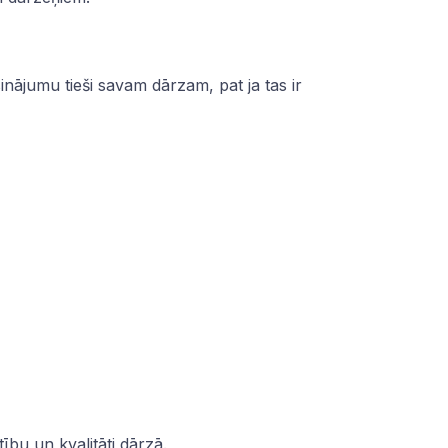
sinājumu tieši savam dārzam, pat ja tas ir
bu un kvalitāti dārzā.