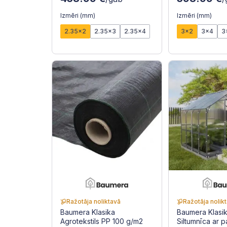
Izmēri (mm)
Izmēri (mm)
2.35x2
2.35x3
2.35x4
3x2
3x4
3
Ražotāja noliktavā
Ražotāja nolik
Baumera Klasika
Baumera Klas
Agrotekstils PP 100 g/m2
Siltumnīca ar 