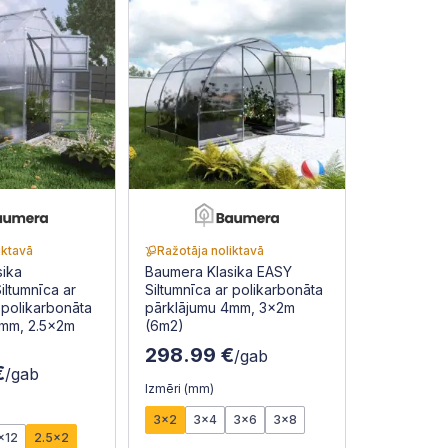
iktavā
Ražotāja noliktavā
sika
Baumera Klasika EASY
ltumnīca ar
Siltumnīca ar polikarbonāta
polikarbonāta
pārklājumu 4mm, 3x2m
4mm, 2.5x2m
(6m2)
298.99 €
/gab
€
/gab
Izmēri (mm)
3x2
3x4
3x6
3x8
x12
2.5x2