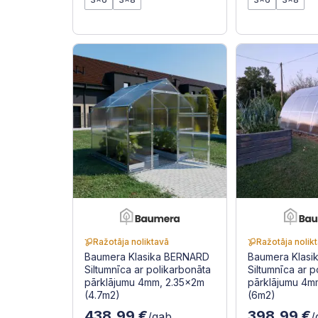
Ražotāja noliktavā
Ražotāja nolik
Baumera Klasika BERNARD
Baumera Klas
Siltumnīca ar polikarbonāta
Siltumnīca ar 
pārklājumu 4mm, 2.35x2m
pārklājumu 4m
(4.7m2)
(6m2)
438.99 €
398.99 €
/gab
/