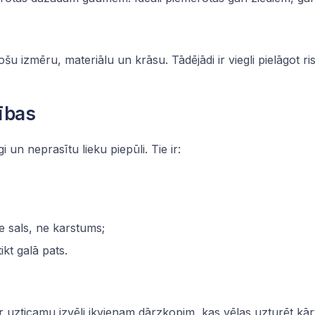
u izmēru, materiālu un krāsu. Tādējādi ir viegli pielāgot ri
ības
gi un neprasītu lieku piepūli. Tie ir:
ne sals, ne karstums;
ikt galā pats.
zticamu izvēli ikvienam dārzkopim, kas vēlas uzturēt kārtī