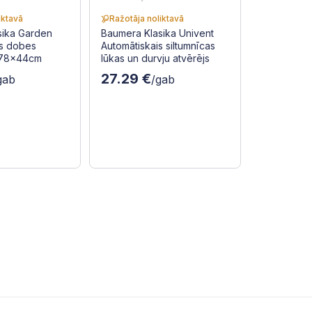
iktavā
Ražotāja noliktavā
sika Garden
Baumera Klasika Univent
ās dobes
Automātiskais siltumnīcas
1x78x44cm
lūkas un durvju atvērējs
27.29 €
gab
/gab