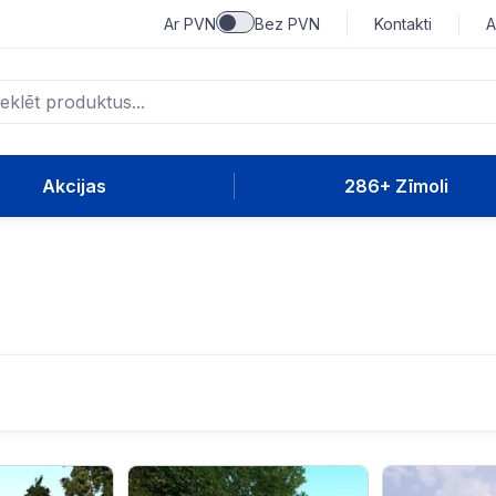
Ar PVN
Bez PVN
Kontakti
A
Akcijas
286+ Zīmoli