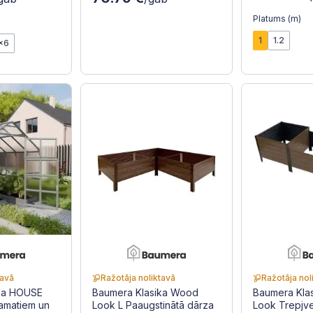
Platums (m)
1
1.2
x6
tavā
Ražotāja noliktavā
Ražotāja nol
ika HOUSE
Baumera Klasika Wood
Baumera Kla
pamatiem un
Look L Paaugstinātā dārza
Look Trepjv