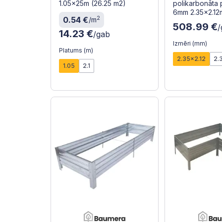
1.05x25m (26.25 m2)
polikarbonāta 
6mm 2.35x2.12
2
0.54 €
/m
508.99 €
/
14.23 €
/gab
Izmēri (mm)
Platums (m)
2.35x2.12
2.
1.05
2.1