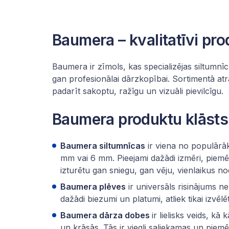
Baumera – kvalitatīvi pr
Baumera ir zīmols, kas specializējas siltumn
gan profesionālai dārzkopībai. Sortimentā atr
padarīt sakoptu, ražīgu un vizuāli pievilcīgu.
Baumera produktu klāsts
Baumera siltumnīcas
ir viena no populārā
mm vai 6 mm. Pieejami dažādi izmēri, piemē
izturētu gan sniegu, gan vēju, vienlaikus n
Baumera
plēves
ir universāls risinājums ne
dažādi biezumi un platumi, atliek tikai izvēl
Baumera
dārza dobes
ir lielisks veids, k
un krāsās. Tās ir viegli saliekamas un pie