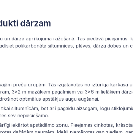
odukti dārzam
īcu un dārza aprīkojuma ražošanā. Tas piedāvā pieejamus, k
adīsiet
polikarbonāta siltumnīcas
, plēves, dārza dobes un c
kajām preču grupām. Tās izgatavotas no izturīga karkasa 
ram, 3×2 m mazākiem pagalmiem vai 3×6 m lielākiem dārziem.
odrošinot optimālus apstākļus augu augšanai.
 tikai siltumnīcām, bet arī pagaidu aizsegam, logu stiklojum
ēties sev nepieciešamo.
ā kārtīgi iekārtot apstādāmo zonu. Pieejamas cinkotas, krāsot
mērotas dažādām gaumēm. Ideāli piemērotas gan ziediem, ga