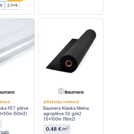
x6
2.5x8
iktavā
Ražotāja noliktavā
sika PET plēve
Baumera Klasika Melna
 1x50m (50m2)
agroplēve 50 g/m2
1.6x100m (16m2)
2
0.48 €
/m
/gab