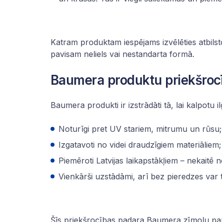
Katram produktam iespējams izvēlēties atbilstoš
pavisam neliels vai nestandarta formā.
Baumera produktu priekšroc
Baumera produkti ir izstrādāti tā, lai kalpotu il
Noturīgi pret UV stariem, mitrumu un rūsu;
Izgatavoti no videi draudzīgiem materiāliem;
Piemēroti Latvijas laikapstākļiem – nekaitē 
Vienkārši uzstādāmi, arī bez pieredzes var t
Šīs priekšrocības padara Baumera zīmolu par u