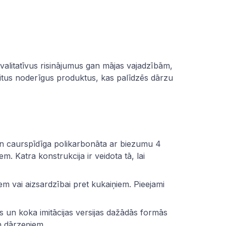
valitatīvus risinājumus gan mājas vajadzībām,
itus noderīgus produktus, kas palīdzēs dārzu
un caurspīdīga
polikarbonāta
ar biezumu 4
 Katra konstrukcija ir veidota tā, lai
iem vai aizsardzībai pret kukaiņiem. Pieejami
as un koka imitācijas versijas dažādās formās
n dārzeņiem.