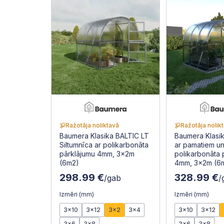
Ražotāja noliktavā
Ražotāja nolik
Baumera Klasika BALTIC LT
Baumera Klasik
Siltumnīca ar polikarbonāta
ar pamatiem u
pārklājumu 4mm, 3x2m
polikarbonāta 
(6m2)
4mm, 3x2m (6
298.99 €
328.99 €
/gab
/
Izmēri (mm)
Izmēri (mm)
3x10
3x12
3x2
3x4
3x10
3x12
3x6
3x8
3x6
3x8