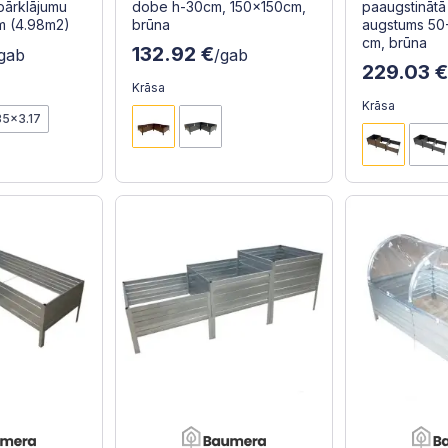
pārklājumu
dobe h-30cm, 150x150cm,
paaugstinātā
m (4.98m2)
brūna
augstums 50
cm, brūna
132.92 €
gab
/gab
229.03 
Krāsa
Krāsa
35x3.17