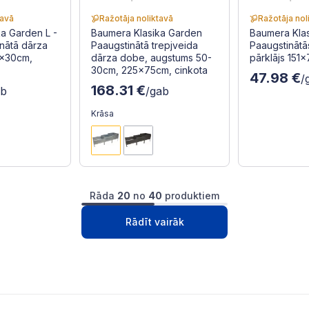
tavā
Ražotāja noliktavā
Ražotāja nol
a Garden L -
Baumera Klasika Garden
Baumera Kla
nātā dārza
Paaugstinātā trepjveida
Paaugstināt
0x30cm,
dārza dobe, augstums 50-
pārklājs 15
30cm, 225x75cm, cinkota
47.98 €
/
168.31 €
ab
/gab
Krāsa
Rāda
20
no
40
produktiem
1
2
Nākošā
Rādīt vairāk