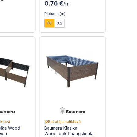
0.76 €
/m
Platums (m)
1.6
3.2
iktavā
Ražotāja noliktavā
sika Wood
Baumera Klasika
eida
WoodLook Paaugstinātā