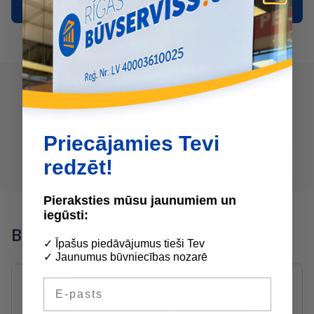
Rādīt vairāk
Radušies jautājumi par kādu no produktiem?
SAZINIES AR DRUVIS:
2233 5731
druvis@buvserviss.lv
Priecājamies Tevi
Zvanīt Druvis
redzēt!
Pieraksties mūsu jaunumiem un
iegūsti:
Blakus kategorijas
✓ Īpašus piedāvājumus tieši Tev
✓ Jaunumus būvniecības nozarē
E-pasts