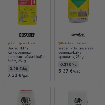
Ražotāja noliktavā
Ražotāja noliktavā
Sakret HM-12
Weber IP 18 Universāls
Kaļķa/cementa
cementa-kaļķa
apmetums vēsturiskajām
apmetums, 25kg
ēkām, 25kg
0.21 €
/kg
0.29 €
/kg
5.37 €
/gab
7.32 €
/gab