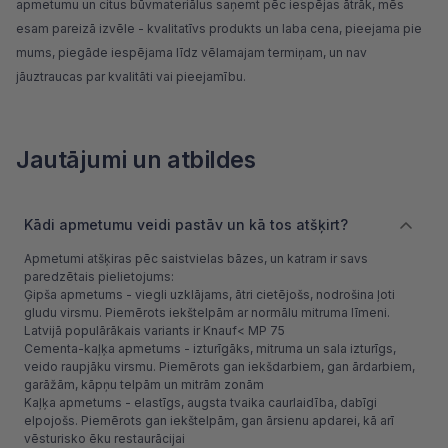
apmetumu un citus
būvmateriālus
saņemt pēc iespējas ātrāk, mēs
esam pareizā izvēle - kvalitatīvs produkts un laba cena, pieejama pie
mums, piegāde iespējama līdz vēlamajam termiņam, un nav
jāuztraucas par kvalitāti vai pieejamību.
Jautājumi un atbildes
Kādi apmetumu veidi pastāv un kā tos atšķirt?
Apmetumi atšķiras pēc saistvielas bāzes, un katram ir savs
paredzētais pielietojums:
Ģipša apmetums - viegli uzklājams, ātri cietējošs, nodrošina ļoti
gludu virsmu. Piemērots iekštelpām ar normālu mitruma līmeni.
Latvijā populārākais variants ir Knauf< MP 75
Cementa-kaļķa apmetums - izturīgāks, mitruma un sala izturīgs,
veido raupjāku virsmu. Piemērots gan iekšdarbiem, gan ārdarbiem,
garāžām, kāpņu telpām un mitrām zonām
Kaļķa apmetums - elastīgs, augsta tvaika caurlaidība, dabīgi
elpojošs. Piemērots gan iekštelpām, gan ārsienu apdarei, kā arī
vēsturisko ēku restaurācijai