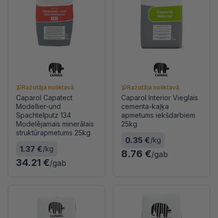
Ražotāja noliktavā
Ražotāja noliktavā
Caparol Capatect
Caparol Interior Vieglais
Modellier-und
cementa-kaļķa
Spachtelputz 134
apmetums iekšdarbiem
Modelējamais minerālais
25kg
struktūrapmetums 25kg
0.35 €
/kg
1.37 €
/kg
8.76 €
/gab
34.21 €
/gab