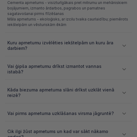
Cementa apmetums - visizturīgākais pret mitrumu un mehāniskiem
bojājumiem, izmanto ārdarbos, pagrabos un pamatnes
sagatavošanai pirms flīzēšanas
Māla apmetums - ekoloģisks, ar izcilu tvaika caurlaidību; piemērots
iekštelpām un vēsturiskām ēkām
Kuru apmetumu izvēlēties iekštelpām un kuru āra
darbiem?
Vai ģipša apmetumu drīkst izmantot vannas
istabā?
Kāda biezuma apmetuma slāni drīkst uzklāt vienā
reizē?
Vai pirms apmetuma uzklāšanas virsma jāgruntē?
Cik ilgi žūst apmetums un kad var sākt nākamo
apdari?