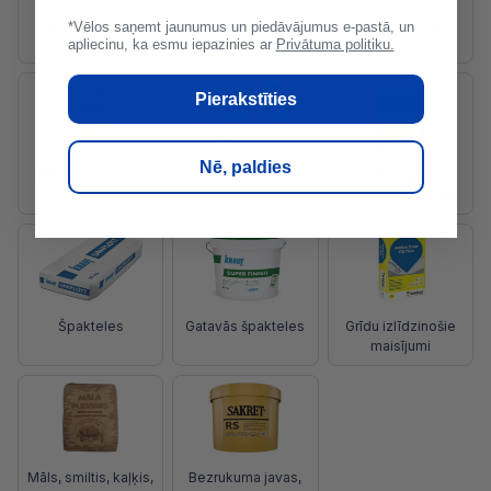
Cements, betons
Dekoratīvie
Flīžu šuvotāji
*Vēlos saņemt jaunumus un piedāvājumus e-pastā, un
apmetumi
apliecinu, ka esmu iepazinies ar
Privātuma politiku.
Pierakstīties
Nē, paldies
Mūrjavas / bloku
Flīžu līmes
Līmēšanas un
līmes
armēšanas javas
Špakteles
Gatavās špakteles
Grīdu izlīdzinošie
maisījumi
Māls, smiltis, kaļķis,
Bezrukuma javas,