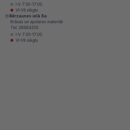
I-V 7:30-17:00
VI-VII slēgts
Bērzaunes ielā 8a
Krāsas un apdares materiāli
Tel:
28684205
I-V 7:30-17:00
VI-VII slēgts