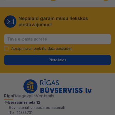
Nepalaid garām mūsu lieliskos
piedāvājumus!
Apstiprinu un piekrītu
datu apstrādei
.
Pieteikties
Rīga
Daugavpils
Ventspils
Bērzaunes ielā 12
Būvmateriāli un apdares materiāli
Tel:
22335731