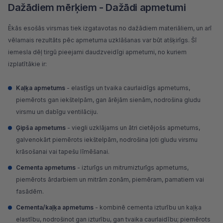
Dažādiem mērķiem - Dažādi apmetumi
Ēkās esošās virsmas tiek izgatavotas no dažādiem materiāliem, un arī
vēlamais rezultāts pēc apmetuma uzklāšanas var būt atšķirīgs. Šī
iemesla dēļ tirgū pieejami daudzveidīgi apmetumi, no kuriem
izplatītākie ir:
Kaļķa apmetums
- elastīgs un tvaika caurlaidīgs apmetums,
piemērots gan iekštelpām, gan ārējām sienām, nodrošina gludu
virsmu un dabīgu ventilāciju.
Ģipša apmetums
- viegli uzklājams un ātri cietējošs apmetums,
galvenokārt piemērots iekštelpām, nodrošina ļoti gludu virsmu
krāsošanai vai tapešu līmēšanai.
Cementa apmetums
- izturīgs un mitrumizturīgs apmetums,
piemērots ārdarbiem un mitrām zonām, piemēram, pamatiem vai
fasādēm.
Cementa/kaļķa apmetums
- kombinē cementa izturību un kaļķa
elastību, nodrošinot gan izturību, gan tvaika caurlaidību; piemērots