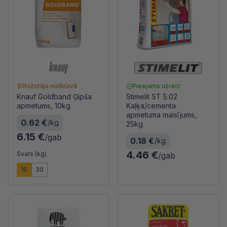
Ražotāja noliktavā
Pieejams uzreiz
Knauf Goldband Ģipša
Stimelit ST 5.02
apmetums, 10kg
Kaļķa/cementa
apmetuma maisījums,
0.62 €
/kg
25kg
6.15 €
/gab
0.18 €
/kg
4.46 €
Svars (kg)
/gab
10
30