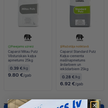
Pieejams uzreiz
Ražotāja noliktavā
Caparol Mitau Putz
Caparol Standard Putz
Vēsturiskais kaļķa
Kaļķa-cementa
apmetums 25kg
mašīnapmetums
ārdarbiem un
0.39 €
/kg
iekšdarbiem 25kg
9.80 €
/gab
0.28 €
/kg
6.92 €
/gab
Rāda
20
no
28
produktiem
1
2
Nākošā