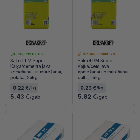
Pieejams uzreiz
Ražotāja noliktavā
Sakret PM Super
Sakret PM Super
Kaļķa/cementa java
Kaļķa/cem java
apmešanai un mūrēšanai,
apmešanai un mūrēšanai,
pelēka, 25kg
balta, 25kg
0.22 €
0.23 €
/kg
/kg
5.43 €
5.82 €
/gab
/gab