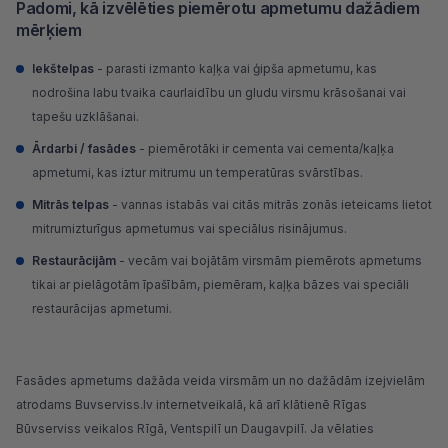
Padomi, kā izvēlēties piemērotu apmetumu dažādiem
mērķiem
Iekštelpas
- parasti izmanto kaļķa vai ģipša apmetumu, kas
nodrošina labu tvaika caurlaidību un gludu virsmu krāsošanai vai
tapešu uzklāšanai.
Ārdarbi / fasādes
- piemērotāki ir cementa vai cementa/kaļķa
apmetumi, kas iztur mitrumu un temperatūras svārstības.
Mitrās telpas
- vannas istabās vai citās mitrās zonās ieteicams lietot
mitrumizturīgus apmetumus vai speciālus risinājumus.
Restaurācijām
- vecām vai bojātām virsmām piemērots apmetums
tikai ar pielāgotām īpašībām, piemēram, kaļķa bāzes vai speciāli
restaurācijas apmetumi.
Fasādes apmetums dažāda veida virsmām un no dažādām izejvielām
atrodams Buvserviss.lv internetveikalā, kā arī klātienē Rīgas
Būvserviss veikalos Rīgā, Ventspilī un Daugavpilī. Ja vēlaties