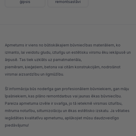
ģipsis
remontsastāvi
Apmetums ir viens no būtiskākajiem būvniecības materiāliem, ko
izmanto, lai veidotu gludu, izturīgu un estētisku virsmu ēku iekšpusē un
ārpusē. Tas tiek uzklāts uz pamatmateriāla,
piemēram,
ķieģeļiem
,
betona
vai citām konstrukcijām, nodrošinot
virsmai aizsardzību un ilgmūžību.
Šī informācija būs noderīga gan profesionāliem būvniekiem, gan māju
īpašniekiem, kas plāno remontdarbus vai jaunas ēkas būvniecību.
Pareiza apmetuma izvēle ir svarīga, jo tā ietekmē virsmas izturību,
mitruma noturību, siltumizolāciju un ēkas estētisko izskatu. Ja vēlaties
iegādāties kvalitatīvu apmetumu, aplūkojiet mūsu daudzveidīgo
piedāvājumu!