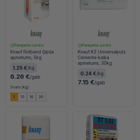
Pieejams uzreiz
Pieejams uzreiz
Knauf Rotband Ģipša
Knauf KZ Universalputz
apmetums, 5kg
Cementa-kaļķa
apmetums, 30kg
1.25 €
/kg
0.24 €
/kg
6.26 €
/gab
7.15 €
/gab
Svars (kg)
5
10
16
30