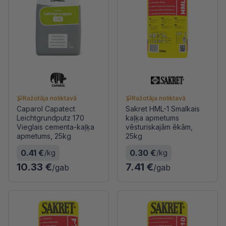
Ražotāja noliktavā
Ražotāja noliktavā
Caparol Capatect
Sakret HML-1 Smalkais
Leichtgrundputz 170
kaļķa apmetums
Vieglais cementa-kaļķa
vēsturiskajām ēkām,
apmetums, 25kg
25kg
0.41 €
0.30 €
/kg
/kg
10.33 €
7.41 €
/gab
/gab