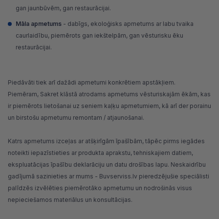
gan jaunbūvēm, gan restaurācijai.
Māla apmetums
- dabīgs, ekoloģisks apmetums ar labu tvaika
caurlaidību, piemērots gan iekštelpām, gan vēsturisku ēku
restaurācijai.
Piedāvāti tiek arī dažādi apmetumi konkrētiem apstākļiem.
Piemēram,
Sakret
klāstā atrodams apmetums vēsturiskajām ēkām, kas
ir piemērots lietošanai uz seniem kaļķu apmetumiem, kā arī der porainu
un birstošu apmetumu remontam / atjaunošanai.
Katrs apmetums izceļas ar atšķirīgām īpašībām, tāpēc pirms iegādes
noteikti iepazīstieties ar produkta aprakstu, tehniskajiem datiem,
ekspluatācijas īpašību deklarāciju un datu drošības lapu. Neskaidrību
gadījumā sazinieties ar mums - Buvserviss.lv pieredzējušie speciālisti
palīdzēs izvēlēties piemērotāko apmetumu un nodrošinās visus
nepieciešamos materiālus un konsultācijas.