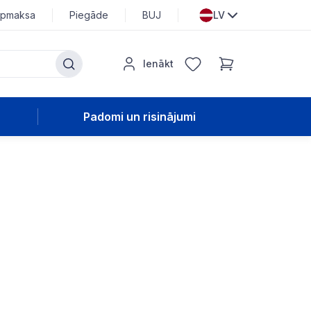
pmaksa
Piegāde
BUJ
LV
Ienākt
Padomi un risinājumi