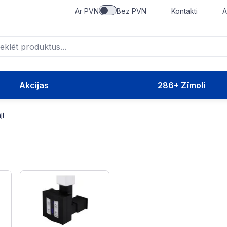
Ar PVN
Bez PVN
Kontakti
A
Akcijas
286+ Zīmoli
ji