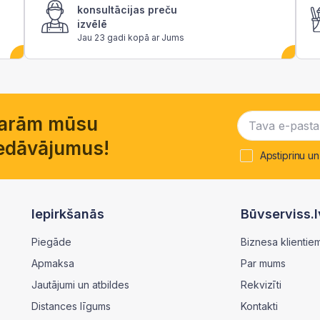
konsultācijas preču
izvēlē
Jau 23 gadi kopā ar Jums
garām mūsu
piedāvājumus!
Apstiprinu un
Iepirkšanās
Būvserviss.l
Piegāde
Biznesa klientie
Apmaksa
Par mums
Jautājumi un atbildes
Rekvizīti
Distances līgums
Kontakti