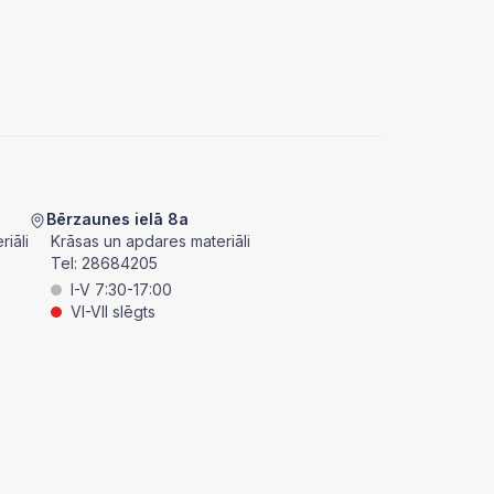
Bērzaunes ielā 8a
iāli
Krāsas un apdares materiāli
Tel:
28684205
I-V 7:30-17:00
VI-VII slēgts