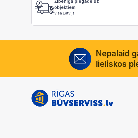
Zibenīga piegāde uz
objektiem
Visā Latvijā
Nepalaid 
lieliskos 