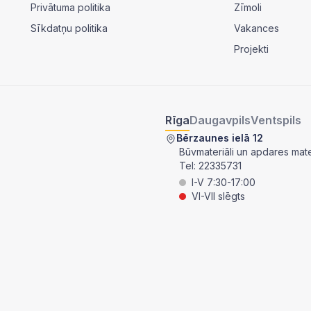
Privātuma politika
Zīmoli
Sīkdatņu politika
Vakances
Projekti
Rīga
Daugavpils
Ventspils
Bērzaunes ielā 12
Būvmateriāli un apdares mater
Tel:
22335731
I-V 7:30-17:00
VI-VII slēgts