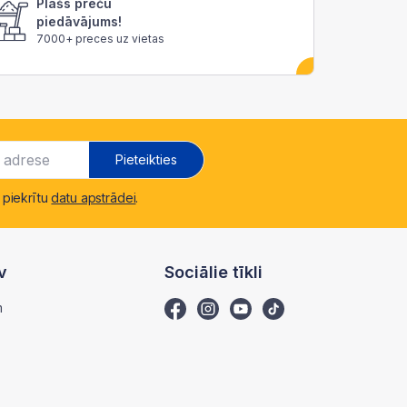
Plašs preču
piedāvājums!
7000+ preces uz vietas
Pieteikties
 piekrītu
datu apstrādei
.
v
Sociālie tīkli
m