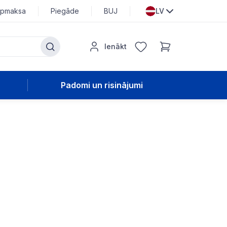
pmaksa
Piegāde
BUJ
LV
Ienākt
Padomi un risinājumi