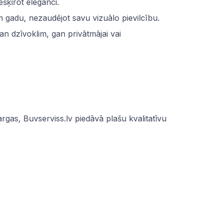
ešķirot eleganci.
 gadu, nezaudējot savu vizuālo pievilcību.
n dzīvoklim, gan privātmājai vai
margas,
Buvserviss.lv
piedāvā plašu kvalitatīvu