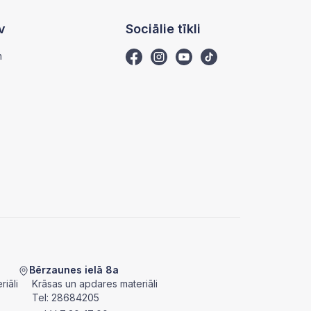
v
Sociālie tīkli
m
Bērzaunes ielā 8a
iāli
Krāsas un apdares materiāli
Tel:
28684205