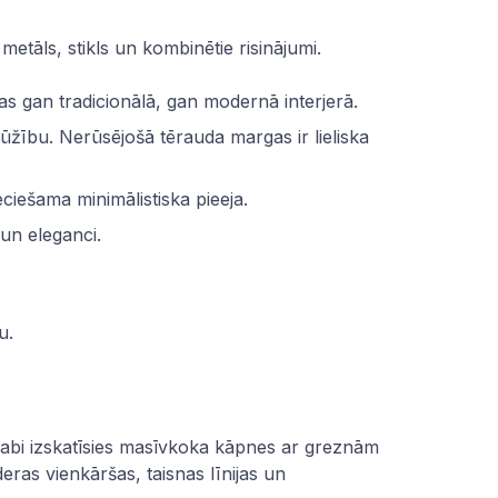
etāls, stikls un kombinētie risinājumi.
ras gan tradicionālā, gan modernā interjerā.
ūžību. Nerūsējošā tērauda margas ir lieliska
ciešama minimālistiska pieeja.
 un eleganci.
u.
 labi izskatīsies masīvkoka kāpnes ar greznām
eras vienkāršas, taisnas līnijas un