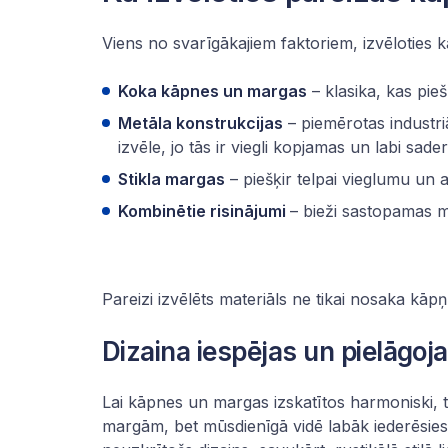
Viens no svarīgākajiem faktoriem, izvēloties k
Koka kāpnes un margas
– klasika, kas pieš
Metāla konstrukcijas
– piemērotas industri
izvēle, jo tās ir viegli kopjamas un labi sade
Stikla margas
– piešķir telpai vieglumu un 
Kombinētie risinājumi
– bieži sastopamas m
Pareizi izvēlēts materiāls ne tikai nosaka kā
Dizaina iespējas un pielāgoj
Lai kāpnes un margas izskatītos harmoniski, t
margām, bet mūsdienīgā vidē labāk iederēsies s