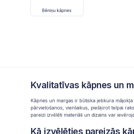
Bēniņu kāpnes
Kvalitatīvas kāpnes un m
Kāpnes un margas ir būtiska jebkura mājokļa 
pārvietošanos, vienlaikus, piešķirot telpai rak
pareizi izvēlēti materiāli un dizains var ievēro
Kā izvēlēties pareizās k