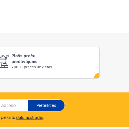
Plašs preču
piedāvājums!
7000+ preces uz vietas
Pieteikties
 piekrītu
datu apstrādei
.