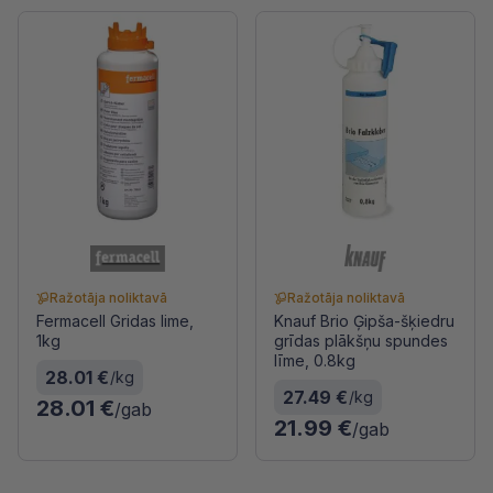
Ražotāja noliktavā
Ražotāja noliktavā
Fermacell Gridas lime,
Knauf Brio Ģipša-šķiedru
1kg
grīdas plākšņu spundes
līme, 0.8kg
28.01 €
/kg
27.49 €
/kg
28.01 €
/gab
21.99 €
/gab