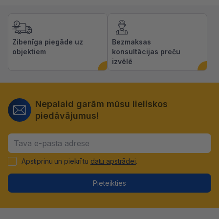
Zibenīga piegāde uz
Bezmaksas
objektiem
konsultācijas preču
izvēlē
Nepalaid garām mūsu lieliskos
piedāvājumus!
Apstiprinu un piekrītu
datu apstrādei
.
Pieteikties