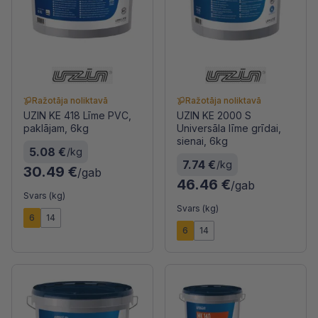
Ražotāja noliktavā
Ražotāja noliktavā
UZIN KE 418 Līme PVC,
UZIN KE 2000 S
paklājam, 6kg
Universāla līme grīdai,
sienai, 6kg
5.08 €
/kg
7.74 €
/kg
30.49 €
/gab
46.46 €
/gab
Svars (kg)
Svars (kg)
6
14
6
14