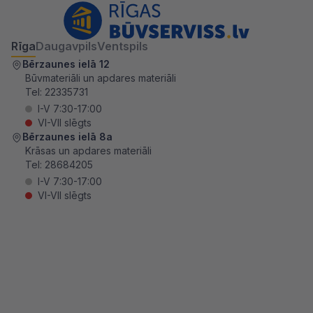
Rīga
Daugavpils
Ventspils
Bērzaunes ielā 12
Būvmateriāli un apdares materiāli
Tel:
22335731
I-V 7:30-17:00
VI-VII slēgts
Bērzaunes ielā 8a
Krāsas un apdares materiāli
Tel:
28684205
I-V 7:30-17:00
VI-VII slēgts