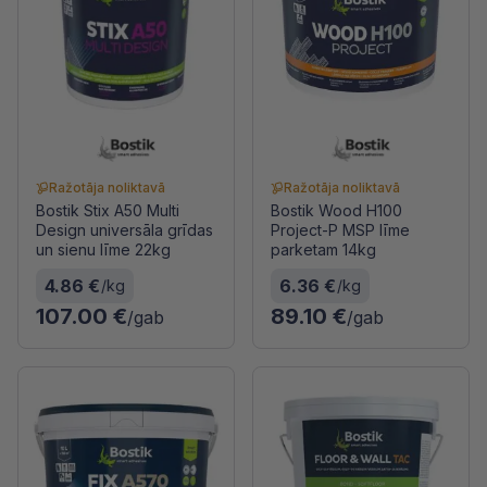
Ražotāja noliktavā
Ražotāja noliktavā
Bostik Stix A50 Multi
Bostik Wood H100
Design universāla grīdas
Project-P MSP līme
un sienu līme 22kg
parketam 14kg
4.86 €
6.36 €
/kg
/kg
107.00 €
89.10 €
/gab
/gab