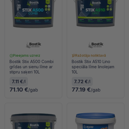
Pieejams uzreiz
Ražotāja noliktavā
Bostik Stix A500 Combi
Bostik Stix A510 Lino
grīdas un sienu līme ar
speciāla līme linolejam
stipru saķeri 10L
10L
7.11 €
7.72 €
/l
/l
71.10 €
77.19 €
/gab
/gab