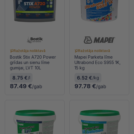
Ražotāja noliktavā
Ražotāja noliktavā
Bostik Stix A720 Power
Mapei Parketa līme
grīdas un sienu līme
Ultrabond Eco S955 1K,
gumijai, LVT 10L
15 kg
8.75 €
6.52 €
/l
/kg
87.49 €
97.78 €
/gab
/gab