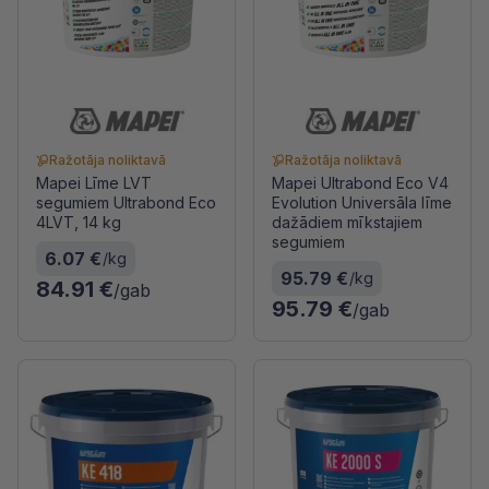
Ražotāja noliktavā
Ražotāja noliktavā
Mapei Līme LVT
Mapei Ultrabond Eco V4
segumiem Ultrabond Eco
Evolution Universāla līme
4LVT, 14 kg
dažādiem mīkstajiem
segumiem
6.07 €
/kg
95.79 €
/kg
84.91 €
/gab
95.79 €
/gab