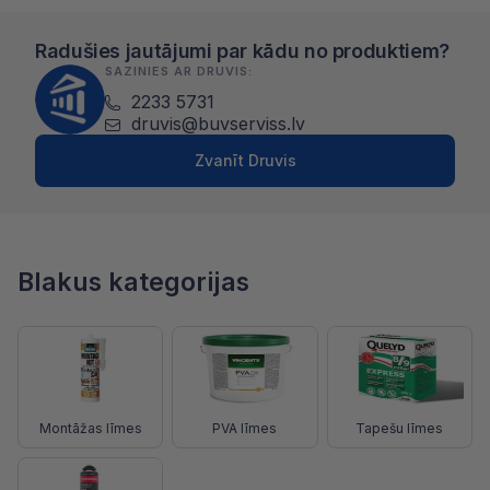
Radušies jautājumi par kādu no produktiem?
SAZINIES AR DRUVIS:
2233 5731
druvis@buvserviss.lv
Zvanīt Druvis
Blakus kategorijas
Montāžas līmes
PVA līmes
Tapešu līmes