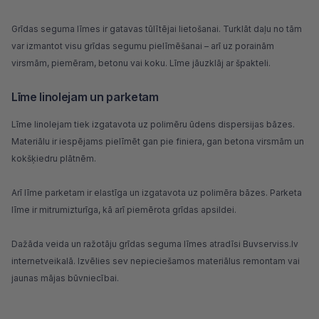
Grīdas seguma līmes ir gatavas tūlītējai lietošanai. Turklāt daļu no tām
var izmantot visu grīdas segumu pielīmēšanai – arī uz porainām
virsmām, piemēram, betonu vai koku. Līme jāuzklāj ar špakteli.
Līme linolejam un parketam
Līme
linolejam
tiek izgatavota uz polimēru ūdens dispersijas bāzes.
Materiālu ir iespējams pielīmēt gan pie finiera, gan betona virsmām un
kokšķiedru plātnēm.
Arī līme
parketam
ir elastīga un izgatavota uz polimēra bāzes. Parketa
līme ir mitrumizturīga, kā arī piemērota grīdas apsildei.
Dažāda veida un ražotāju grīdas seguma līmes atradīsi
Buvserviss.lv
internetveikalā. Izvēlies sev nepieciešamos materiālus remontam vai
jaunas mājas būvniecībai.