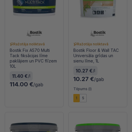
Ražotāja noliktavā
Ražotāja noliktavā
Bostik Fix A570 Multi
Bostik Floor & Wall TAC
Tack fiksācijas līme
Universāla grīdas un
paklājiem un PVC flīzem
sienu līme, 1L
10L
10.27 €
/l
11.40 €
/l
10.27 €
/gab
114.00 €
/gab
Tilpums (l)
1
5