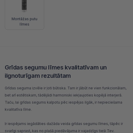
Montāžas putu
līmes
Grīdas segumu līmes kvalitatīvam un
ilgnoturīgam rezultātam
Grīdas seguma
izvēle ir ļoti būtiska. Tam ir jābūt ne vien funkcionālam,
bet arī estētiskam, tādējādi harmoniski iekļaujoties kopējā interjerā.
Taču, lai grīdas segums kalpotu pēc iespējas ilgāk, ir nepieciešama
kvalitatīva līme.
Ir iespējams iegādāties dažāda veida grīdas segumu līmes, tāpēc ir
svarīgi saprast, kas no plašā piedāvājuma ir vajadzīgs tieši Tev.