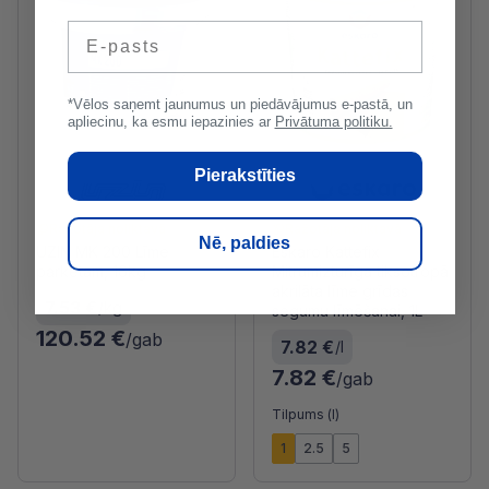
E-pasts
*Vēlos saņemt jaunumus un piedāvājumus e-pastā, un
apliecinu, ka esmu iepazinies ar
Privātuma politiku.
Pierakstīties
Ražotāja noliktavā
Ražotāja noliktavā
Nē, paldies
UZIN MK 200 Līme
Eskaro Kattefix
parketam, 16kg
Mitrumizturīga tiksotropā
akrilāta līme grīdas
7.53 €
/kg
segumu līmēšanai, 1L
120.52 €
/gab
7.82 €
/l
7.82 €
/gab
Tilpums (l)
1
2.5
5