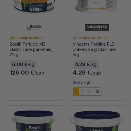
Ražotāja noliktavā
Ražotāja noliktavā
Bostik Tarbicol MS
Vincents Polyline PL5
Elastic Līme parketam,
Universālā grīdas līme
21kg
1kg
6.00 €
4.29 €
/kg
/kg
126.00 €
4.29 €
/gab
/gab
Svars (kg)
1
4
7
12