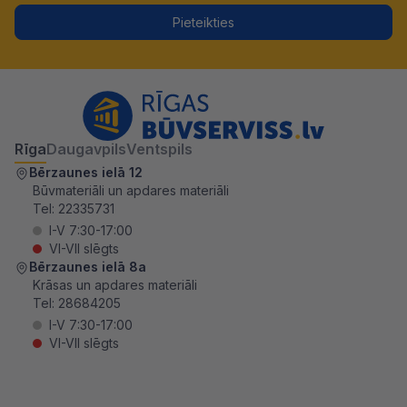
Pieteikties
Rīga
Daugavpils
Ventspils
Bērzaunes ielā 12
Būvmateriāli un apdares materiāli
Tel:
22335731
I-V 7:30-17:00
VI-VII slēgts
Bērzaunes ielā 8a
Krāsas un apdares materiāli
Tel:
28684205
I-V 7:30-17:00
VI-VII slēgts