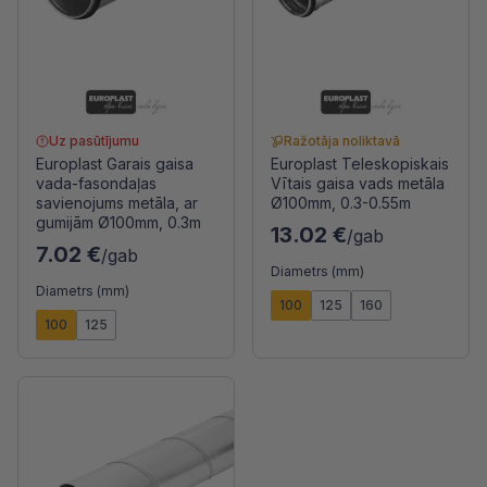
Uz pasūtījumu
Ražotāja noliktavā
Europlast Garais gaisa
Europlast Teleskopiskais
vada-fasondaļas
Vītais gaisa vads metāla
savienojums metāla, ar
Ø100mm, 0.3-0.55m
gumijām Ø100mm, 0.3m
13.02 €
/gab
7.02 €
/gab
Diametrs (mm)
Diametrs (mm)
100
125
160
100
125