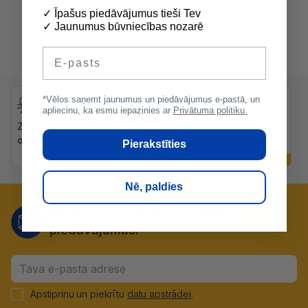
✓ Īpašus piedāvājumus tieši Tev
✓ Jaunumus būvniecības nozarē
E-pasts
*Vēlos saņemt jaunumus un piedāvājumus e-pastā, un
apliecinu, ka esmu iepazinies ar
Privātuma politiku.
Zibenīga piegāde uz
Bezmaksas
objektiem
konsultācijas preču
Pierakstīties
izvēlē
Nē, paldies
Nepalaid garām mūsu lieliskos
piedāvājumus!
Apstiprinu un piekrītu
datu apstrādei
.