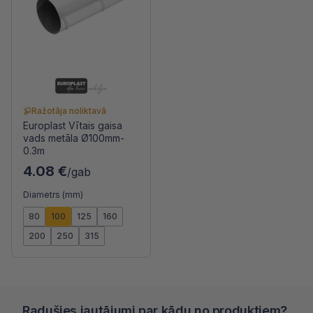
Ražotāja noliktavā
Europlast Vītais gaisa
vads metāla Ø100mm-
0.3m
4.08 €
/gab
Diametrs (mm)
80
100
125
160
200
250
315
Radušies jautājumi par kādu no produktiem?