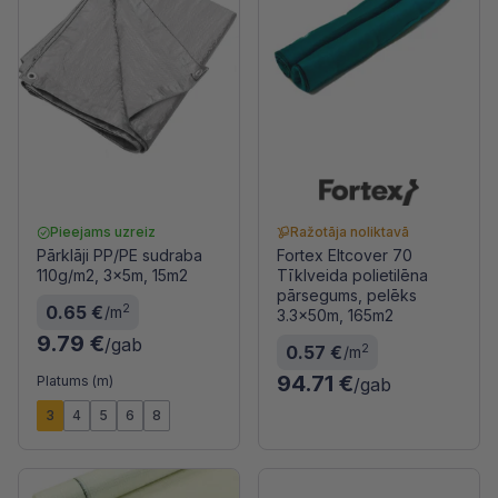
Pieejams uzreiz
Ražotāja noliktavā
Pārklāji PP/PE sudraba
Fortex Eltcover 70
110g/m2, 3x5m, 15m2
Tīklveida polietilēna
pārsegums, pelēks
2
0.65 €
/m
3.3x50m, 165m2
9.79 €
/gab
2
0.57 €
/m
94.71 €
Platums (m)
/gab
3
4
5
6
8