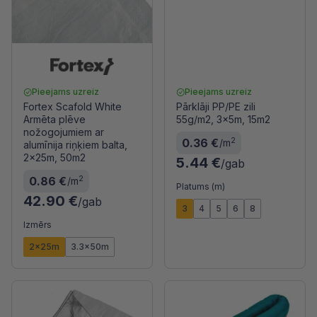
Pieejams uzreiz
Pieejams uzreiz
Fortex Scafold White
Pārklāji PP/PE zili
Armēta plēve
55g/m2, 3x5m, 15m2
nožogojumiem ar
2
0.36 €
/m
alumīnija riņķiem balta,
2x25m, 50m2
5.44 €
/gab
2
0.86 €
/m
Platums (m)
42.90 €
/gab
3
4
5
6
8
Izmērs
2x25m
3.3x50m