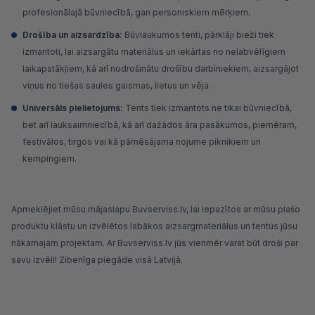
profesionālajā būvniecībā, gan personiskiem mērķiem.
Drošība un aizsardzība:
Būvlaukumos tenti, pārklāji bieži tiek
izmantoti, lai aizsargātu materiālus un
iekārtas
no nelabvēlīgiem
laikapstākļiem, kā arī nodrošinātu drošību darbiniekiem, aizsargājot
viņus no tiešas saules gaismas, lietus un vēja.
Universāls pielietojums:
Tents tiek izmantots ne tikai būvniecībā,
bet arī lauksaimniecībā, kā arī dažādos āra pasākumos, piemēram,
festivālos, tirgos vai kā pārnēsājama nojume piknikiem un
kempingiem.
Apmeklējiet mūsu mājaslapu
Buvserviss.lv
, lai iepazītos ar mūsu plašo
produktu klāstu un izvēlētos labākos aizsargmateriālus un tentus jūsu
nākamajam projektam. Ar Buvserviss.lv jūs vienmēr varat būt droši par
savu izvēli! Zibenīga piegāde visā Latvijā.