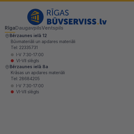
Rīga
Daugavpils
Ventspils
Bērzaunes ielā 12
Būvmateriāli un apdares materiāli
Tel:
22335731
I-V 7:30-17:00
VI-VII slēgts
Bērzaunes ielā 8a
Krāsas un apdares materiāli
Tel:
28684205
I-V 7:30-17:00
VI-VII slēgts