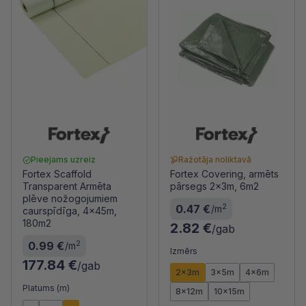
Pieejams uzreiz
Ražotāja noliktavā
Fortex Scaffold
Fortex Covering, armēts
Transparent Armēta
pārsegs 2x3m, 6m2
plēve nožogojumiem
2
0.47 €
/m
caurspīdīga, 4x45m,
180m2
2.82 €
/gab
2
0.99 €
/m
Izmērs
177.84 €
/gab
2x3m
3x5m
4x6m
Platums (m)
8x12m
10x15m