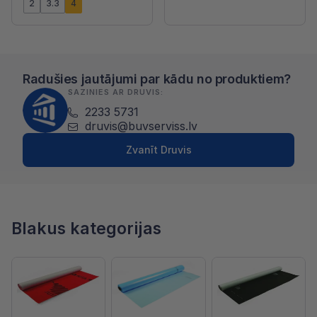
2
3.3
4
Radušies jautājumi par kādu no produktiem?
SAZINIES AR DRUVIS:
2233 5731
druvis@buvserviss.lv
Zvanīt Druvis
Blakus kategorijas