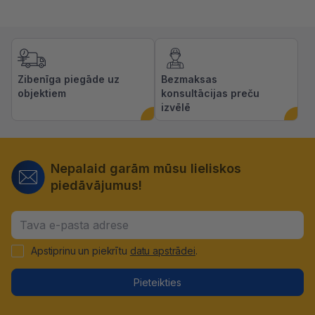
Zibenīga piegāde uz
Bezmaksas
objektiem
konsultācijas preču
izvēlē
Nepalaid garām mūsu lieliskos
piedāvājumus!
Apstiprinu un piekrītu
datu apstrādei
.
Pieteikties