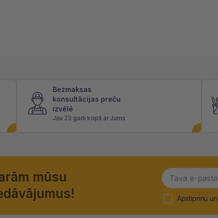
Bezmaksas
konsultācijas preču
izvēlē
Jau 23 gadi kopā ar Jums
garām mūsu
piedāvājumus!
Apstiprinu un