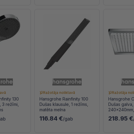
tavā
Ražotāja noliktavā
Ražotāja nol
finity 130
Hansgrohe Rainfinity 100
Hansgrohe C
 3 režīmi,
Dušas klausule, 1 režīms,
Dušas galva, 
ms
matēta melna
240x240mm,
116.84 €
218.95 €
gab
/gab