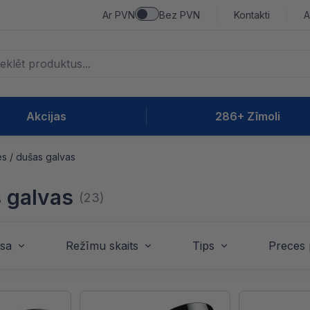
Ar PVN
Bez PVN
Kontakti
A
Akcijas
286+ Zīmoli
es / dušas galvas
s galvas
(23)
sa
Režīmu skaits
Tips
Preces 