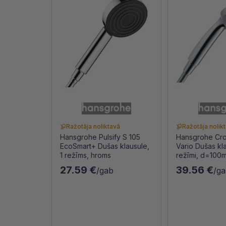
Ražotāja noliktavā
Ražotāja nolik
Hansgrohe Pulsify S 105
Hansgrohe Cr
EcoSmart+ Dušas klausule,
Vario Dušas kl
1 režīms, hroms
režīmi, d=100
27.59 €
39.56 €
/gab
/g