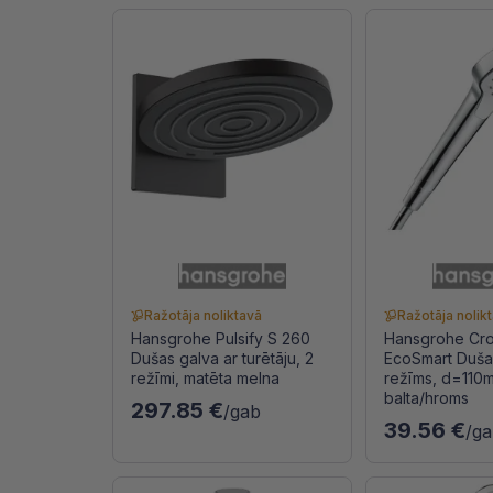
Ražotāja noliktavā
Ražotāja nolik
Hansgrohe Pulsify S 260
Hansgrohe Cro
Dušas galva ar turētāju, 2
EcoSmart Dušas
režīmi, matēta melna
režīms, d=110
balta/hroms
297.85 €
/gab
39.56 €
/g