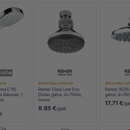
tavā
Ražotāja noliktavā
Ražotāja nol
ma E 110
Remer Class Line Eco
Remer 35315
 klausule, 1
Dušas galva, d=70mm,
galva, d=15
mm,
hroms
17.71 €
/g
8.85 €
/gab
ab