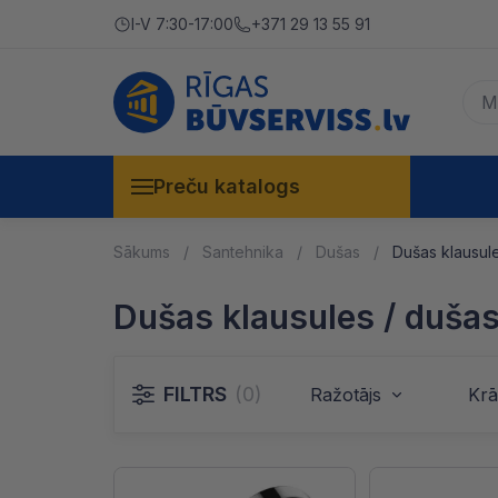
I-V 7:30-17:00
+371 29 13 55 91
Preču katalogs
Sākums
Santehnika
Dušas
Dušas klausul
Dušas klausules / duša
FILTRS
(0)
Ražotājs
Krā