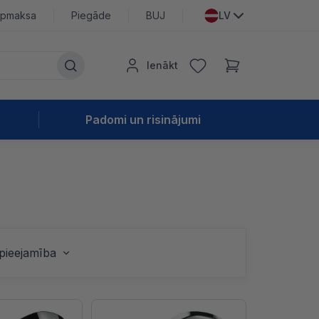
pmaksa
Piegāde
BUJ
LV
Ienākt
Padomi un risinājumi
pieejamība