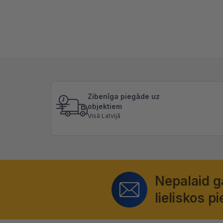
Zibenīga piegāde uz
objektiem
Visā Latvijā
Nepalaid 
lieliskos 