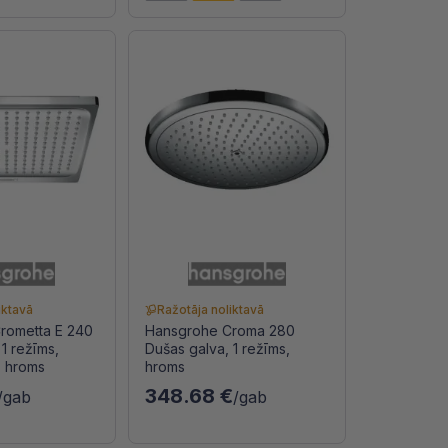
iktavā
Ražotāja noliktavā
rometta E 240
Hansgrohe Croma 280
1 režīms,
Dušas galva, 1 režīms,
 hroms
hroms
348.68 €
/gab
/gab