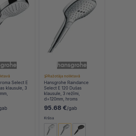
iktavā
Ražotāja noliktavā
roma Select E
Hansgrohe Raindance
as klausule, 3
Select E 120 Dušas
0mm,
klausule, 3 režīmi,
d=120mm, hroms
95.68 €
gab
/gab
Krāsa