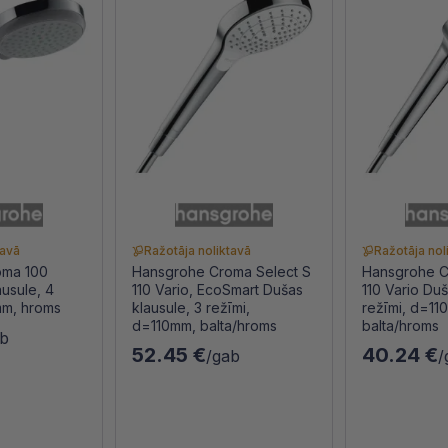
tavā
Ražotāja noliktavā
Ražotāja nol
oma 100
Hansgrohe Croma Select S
Hansgrohe C
ausule, 4
110 Vario, EcoSmart Dušas
110 Vario Duš
mm, hroms
klausule, 3 režīmi,
režīmi, d=11
d=110mm, balta/hroms
balta/hroms
ab
52.45 €
40.24 €
/gab
/