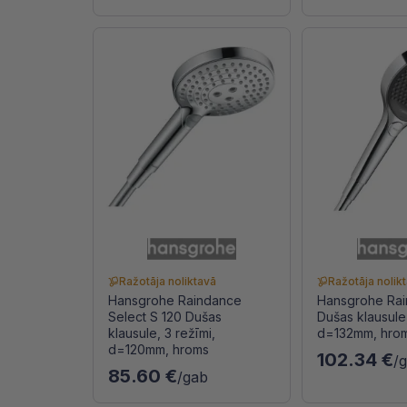
Ražotāja noliktavā
Ražotāja nolik
Hansgrohe Raindance
Hansgrohe Rain
Select S 120 Dušas
Dušas klausule,
klausule, 3 režīmi,
d=132mm, hro
d=120mm, hroms
102.34 €
/
85.60 €
/gab