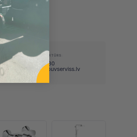
SAZINIES AR ARTŪRS:
25806530
arturs@buvserviss.lv