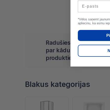
E-pasts
*Vēlos saņemt jaunum
apliecinu, ka esmu iep
Pi
Radušies jautājumi
par kādu no
N
produktiem?
Blakus kategorijas