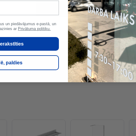
1
2
Nākošā
Rādīt vairāk
us un piedāvājumus e-pastā, un
azinies ar
Privātuma politiku.
erakstīties
ē, paldies