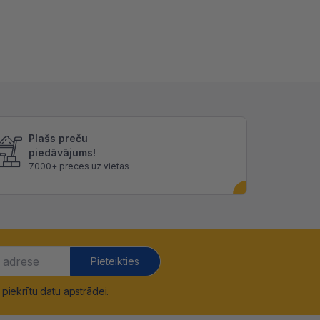
Plašs preču
piedāvājums!
7000+ preces uz vietas
Pieteikties
 piekrītu
datu apstrādei
.