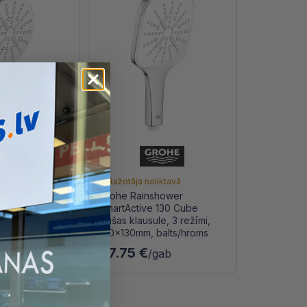
iktavā
Ražotāja noliktavā
hower
Grohe Rainshower
130 Dušas
SmartActive 130 Cube
ežīmi,
Dušas klausule, 3 režīmi,
lts/hroms
130x130mm, balts/hroms
87.75 €
gab
/gab