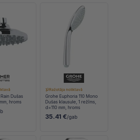
iktavā
Ražotāja noliktavā
 Rain Dušas
Grohe Euphoria 110 Mono
0mm, hroms
Dušas klausule, 1 režīms,
d=110 mm, hroms
ab
35.41 €
/gab