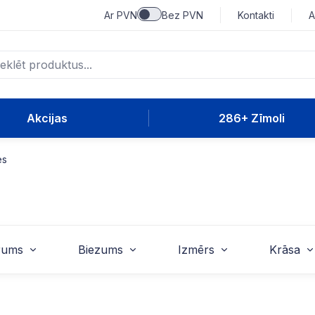
Ar PVN
Bez PVN
Kontakti
A
Akcijas
286+ Zīmoli
es
rums
Biezums
Izmērs
Krāsa