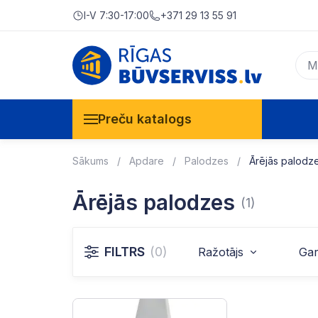
I-V 7:30-17:00
+371 29 13 55 91
Preču katalogs
Sākums
Apdare
Palodzes
Ārējās palodz
Ārējās palodzes
(1)
FILTRS
(0)
Ražotājs
Ga