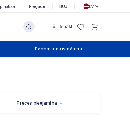
pmaksa
Piegāde
BUJ
LV
Ienākt
Padomi un risinājumi
Preces pieejamība