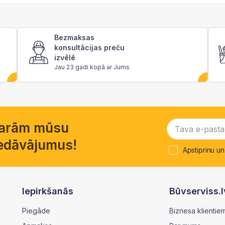
Bezmaksas
konsultācijas preču
izvēlē
Jau 23 gadi kopā ar Jums
garām mūsu
piedāvājumus!
Apstiprinu un
Iepirkšanās
Būvserviss.l
Piegāde
Biznesa klientie