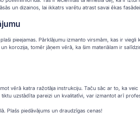
o polivinilhlorīda. Tās ir iecienītas tā iemesla dēļ, ka ir iz
sās un dizainos, lai ikkatrs varētu atrast savai
ēkas fasādei
lājumu
 plaši pieejamas. Pārklājumu izmanto virsmām, kas ir viegli
s un korozija, tomēr jāņem vērā, ka šim materiālam ir salīd
emot vērā katra ražotāja instrukciju. Taču sāc ar to, ka ve
e tiktu uzstādīta pareizi un kvalitatīvi, var izmantot arī prof
lā
. Plašs piedāvājums un draudzīgas cenas!