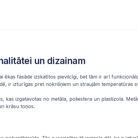
nalitātei un dizainam
lai ēkas fasāde izskatītos pievilcīgi, bet tām ir arī funkcio
dē, ir izturīgas pret nokrišņiem un straujām temperatūras 
s, kas izgatavotas no metāla, poliestera un plastizola. Metā
 un krāsu toņos.