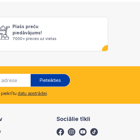
Plašs preču
piedāvājums!
7000+ preces uz vietas
Pieteikties
 piekrītu
datu apstrādei
.
v
Sociālie tīkli
m