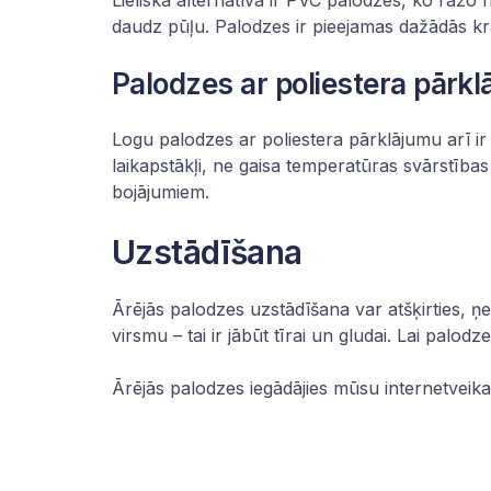
Lieliska alternatīva ir PVC palodzes, ko ražo n
daudz pūļu. Palodzes ir pieejamas dažādās krā
Palodzes ar poliestera pārk
Logu palodzes
ar poliestera pārklājumu arī ir
laikapstākļi, ne gaisa temperatūras svārstība
bojājumiem.
Uzstādīšana
Ārējās palodzes uzstādīšana var atšķirties, ņ
virsmu – tai ir jābūt tīrai un gludai. Lai palodz
Ārējās palodzes iegādājies
mūsu internetveika