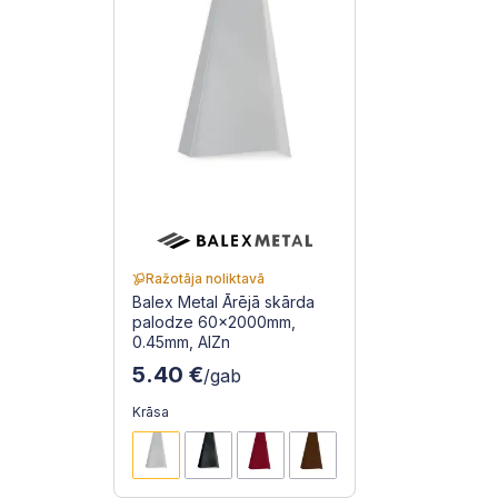
Ražotāja noliktavā
Balex Metal Ārējā skārda
palodze 60x2000mm,
0.45mm, AlZn
5.40 €
/gab
Krāsa