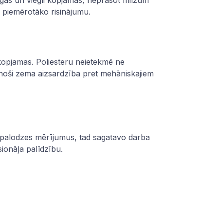
turīgas un viegli kopjamas, neprasot milzum
piemērotāko risinājumu.
 kopjamas. Poliesteru neietekmē ne
zinoši zema aizsardzība pret mehāniskajiem
ic palodzes mērījumus, tad sagatavo darba
esionāļa palīdzību.