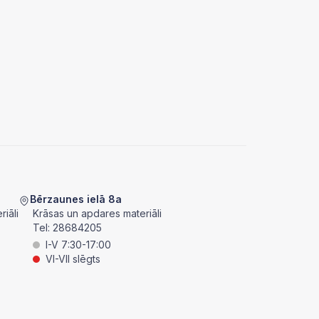
Bērzaunes ielā 8a
iāli
Krāsas un apdares materiāli
Tel:
28684205
I-V 7:30-17:00
VI-VII slēgts