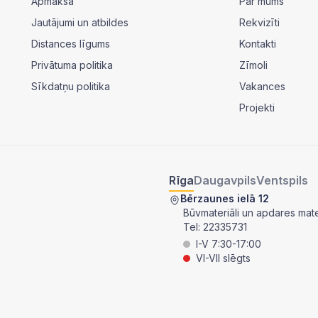
Apmaksa
Par mums
Jautājumi un atbildes
Rekvizīti
Distances līgums
Kontakti
Privātuma politika
Zīmoli
Sīkdatņu politika
Vakances
Projekti
Rīga
Daugavpils
Ventspils
Bērzaunes ielā 12
Būvmateriāli un apdares mater
Tel:
22335731
I-V 7:30-17:00
VI-VII slēgts