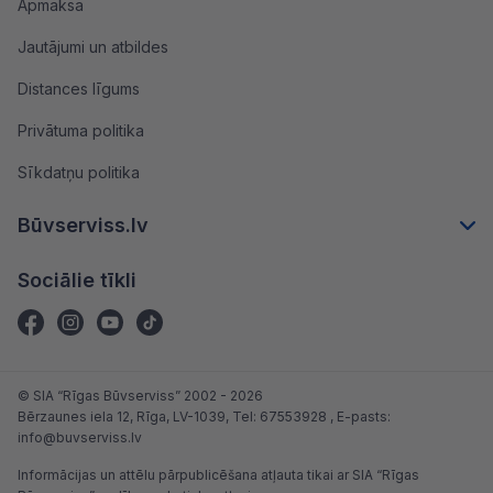
Apmaksa
Jautājumi un atbildes
Distances līgums
Privātuma politika
Sīkdatņu politika
Būvserviss.lv
Sociālie tīkli
© SIA “Rīgas Būvserviss” 2002 - 2026
Bērzaunes iela 12, Rīga, LV-1039
, Tel:
67553928
, E-pasts:
info@buvserviss.lv
Informācijas un attēlu pārpublicēšana atļauta tikai ar SIA “Rīgas