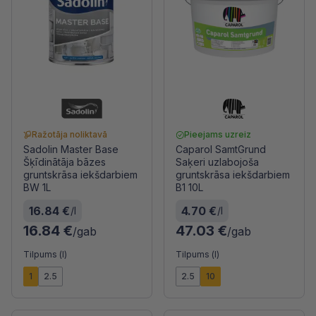
Ražotāja noliktavā
Pieejams uzreiz
Sadolin Master Base
Caparol SamtGrund
Šķīdinātāja bāzes
Saķeri uzlabojoša
gruntskrāsa iekšdarbiem
gruntskrāsa iekšdarbiem
BW 1L
B1 10L
16.84 €
4.70 €
/l
/l
16.84 €
47.03 €
/gab
/gab
Tilpums (l)
Tilpums (l)
1
2.5
2.5
10