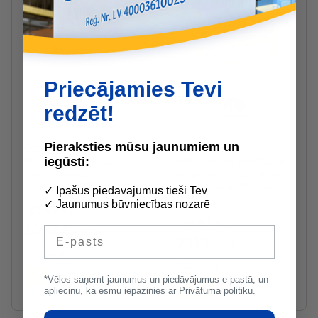
Priecājamies Tevi
redzēt!
Ražotāja noliktavā
Ražotāja noliktavā
Pieraksties mūsu jaunumiem un
Caparol Capagrund
Caparol Capalac
iegūsti:
Universal Izolējošā
AllGrund Gruntskrāsa ar
ūdens bāzes
augstvērtīgu aizsardzību
gruntskrāsa 2.5L
pret koroziju BW Balta
✓ Īpašus piedāvājumus tieši Tev
0.356L
✓ Jaunumus būvniecības nozarē
10.47 €
/l
19.97 €
/l
26.17 €
/gab
E-pasts
7.11 €
/gab
Tilpums (l)
Tilpums (l)
2.5
10
*Vēlos saņemt jaunumus un piedāvājumus e-pastā, un
0.356
0.713
2.375
apliecinu, ka esmu iepazinies ar
Privātuma politiku.