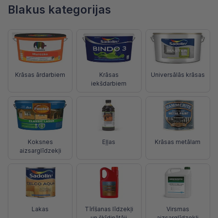
Blakus kategorijas
Krāsas ārdarbiem
Krāsas
Universālās krāsas
iekšdarbiem
Koksnes
Eļļas
Krāsas metālam
aizsarglīdzekļi
Lakas
Tīrīšanas līdzekļi
Virsmas
un škīdinātāji
aizsarglīdzekļi