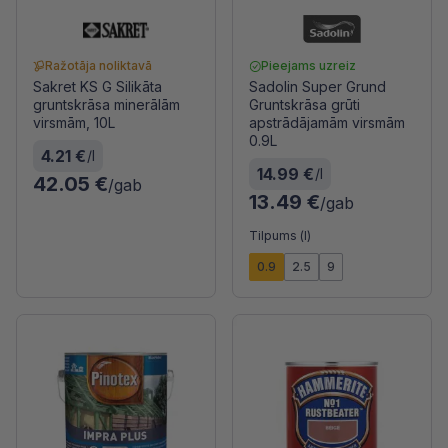
Ražotāja noliktavā
Pieejams uzreiz
Sakret KS G Silikāta
Sadolin Super Grund
gruntskrāsa minerālām
Gruntskrāsa grūti
virsmām, 10L
apstrādājamām virsmām
0.9L
4.21 €
/l
14.99 €
/l
42.05 €
/gab
13.49 €
/gab
Tilpums (l)
0.9
2.5
9