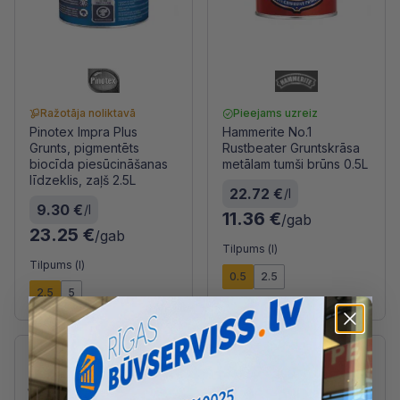
Ražotāja noliktavā
Pieejams uzreiz
Pinotex Impra Plus
Hammerite No.1
Grunts, pigmentēts
Rustbeater Gruntskrāsa
biocīda piesūcināšanas
metālam tumši brūns 0.5L
līdzeklis, zaļš 2.5L
22.72 €
/l
9.30 €
/l
11.36 €
/gab
23.25 €
/gab
Tilpums (l)
Tilpums (l)
0.5
2.5
2.5
5