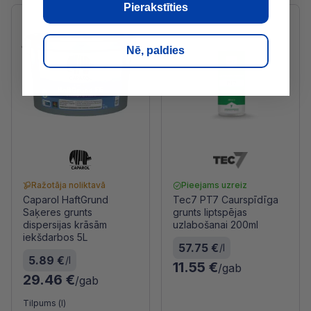
Pierakstīties
Nē, paldies
Ražotāja noliktavā
Pieejams uzreiz
Caparol HaftGrund
Tec7 PT7 Caurspīdīga
Saķeres grunts
grunts liptspējas
dispersijas krāsām
uzlabošanai 200ml
iekšdarbos 5L
57.75 €
/l
5.89 €
/l
11.55 €
/gab
29.46 €
/gab
Tilpums (l)