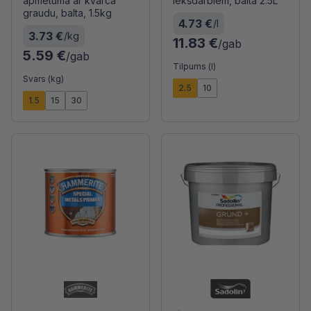
apmetuma ar kvarca
iekšdarbiem, balta 2.5L
graudu, balta, 1.5kg
4.73 €
/l
3.73 €
/kg
11.83 €
/gab
5.59 €
/gab
Tilpums (l)
Svars (kg)
2.5
10
1.5
15
30