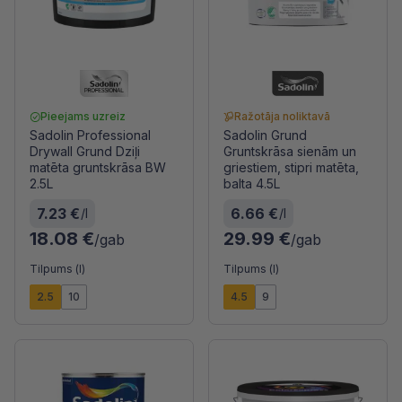
Pieejams uzreiz
Ražotāja noliktavā
Sadolin Professional
Sadolin Grund
Drywall Grund Dziļi
Gruntskrāsa sienām un
matēta gruntskrāsa BW
griestiem, stipri matēta,
2.5L
balta 4.5L
7.23 €
6.66 €
/l
/l
18.08 €
29.99 €
/gab
/gab
Tilpums (l)
Tilpums (l)
2.5
10
4.5
9