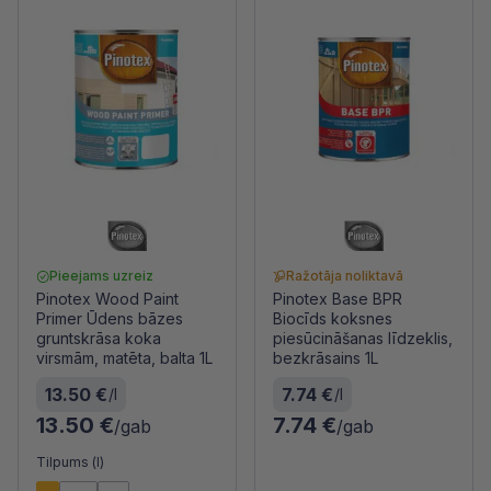
Pieejams uzreiz
Ražotāja noliktavā
Pinotex Wood Paint
Pinotex Base BPR
Primer Ūdens bāzes
Biocīds koksnes
gruntskrāsa koka
piesūcināšanas līdzeklis,
virsmām, matēta, balta 1L
bezkrāsains 1L
13.50 €
7.74 €
/l
/l
13.50 €
7.74 €
/gab
/gab
Tilpums (l)