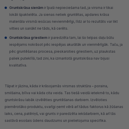
Gruntskrāsa sienām
ir īpaši nepieciešama tad, ja virsma ir tikai
lokāli
špaktelēta
. Ja sienas netiek gruntētas, apdares krāsa
materiāla virsmā iesūcas nevienmērīgi, līdz ar to rezultāts var likt
vilties un sanākt ne tāds, kā cerēts.
Gruntskrāsa griestiem
ir paredzēta tam, lai šo telpas daļu būtu
iespējams nokrāsot pēc iespējas akurātāk un vienmērīgāk. Taču, ja
pēc gruntēšanas procesa, pieskaroties griestiem, uz plaukstas
paliek puteklīši, tad zini, ka izmantotā gruntskrāsa nav bijusi
kvalitatīva.
Tāpat ir jāzina, kāda ir krāsojamās virsmas struktūra – poraina,
smilšaina, blīva vai kāda cita veida. Tas tiešā veidā ietekmē to, kādu
gruntskrāsu labāk izvēlēties gruntēšanas darbiem. Izvēloties
piemērotāko produktu, svarīgi ņemt vērā arī tādus faktorus kā žūšanas
laiks, cena, patēriņš, vai grunts ir paredzēta iekšdarbiem, kā arī tās
sastāvā esošais ūdens daudzums un pielietojuma specifika.