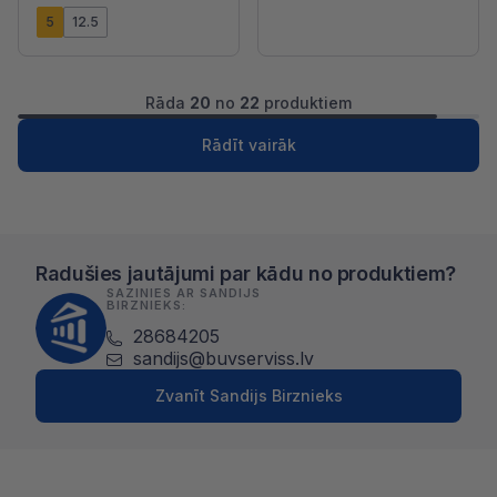
5
12.5
Rāda
20
no
22
produktiem
1
2
Nākošā
Rādīt vairāk
Radušies jautājumi par kādu no produktiem?
SAZINIES AR SANDIJS
BIRZNIEKS:
28684205
sandijs@buvserviss.lv
Zvanīt Sandijs Birznieks