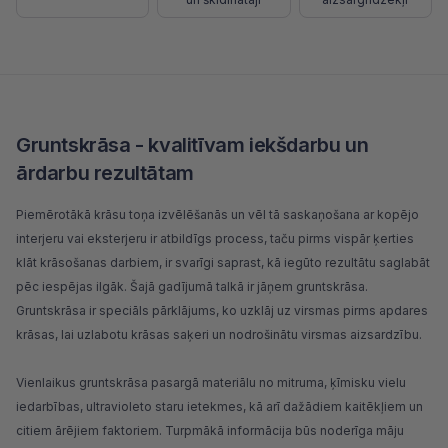
Gruntskrāsa - kvalitīvam iekšdarbu un
ārdarbu rezultātam
Piemērotākā
krāsu toņa
izvēlēšanās un vēl tā saskaņošana ar kopējo
interjeru vai eksterjeru ir atbildīgs process, taču pirms vispār ķerties
klāt krāsošanas darbiem, ir svarīgi saprast, kā iegūto rezultātu saglabāt
pēc iespējas ilgāk. Šajā gadījumā talkā ir jāņem gruntskrāsa.
Gruntskrāsa ir speciāls pārklājums, ko uzklāj uz virsmas pirms apdares
krāsas, lai uzlabotu krāsas saķeri un nodrošinātu virsmas aizsardzību.
Vienlaikus gruntskrāsa pasargā materiālu no mitruma, ķīmisku vielu
iedarbības, ultravioleto staru ietekmes, kā arī dažādiem kaitēkļiem un
citiem ārējiem faktoriem. Turpmākā informācija būs noderīga māju