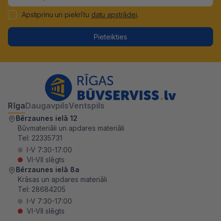
Apstiprinu un piekrītu
datu apstrādei
.
Pieteikties
Rīga
Daugavpils
Ventspils
Bērzaunes ielā 12
Būvmateriāli un apdares materiāli
Tel:
22335731
I-V 7:30-17:00
VI-VII slēgts
Bērzaunes ielā 8a
Krāsas un apdares materiāli
Tel:
28684205
I-V 7:30-17:00
VI-VII slēgts