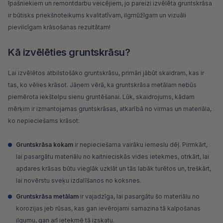
īpašniekiem un remontdarbu veicējiem, jo pareizi izvēlēta gruntskrāsa
ir būtisks priekšnoteikums kvalitatīvam, ilgmūžīgam un vizuāli
pievilcīgam krāsošanas rezultātam!
Kā izvēlēties gruntskrāsu?
Lai izvēlētos atbilstošāko gruntskrāsu, primāri jābūt skaidram, kas ir
tas, ko vēlies krāsot. Jāņem vērā, ka gruntskrāsa metālam nebūs
piemērota iekštelpu sienu gruntēšanai. Lūk, skaidrojums, kādam
mērķim ir izmantojamas gruntskrāsas, atkarībā no virmas un materiāla,
ko nepieciešams krāsot:
Gruntskrāsa kokam
ir nepieciešama vairāku iemeslu dēļ. Pirmkārt,
lai pasargātu materiālu no kaitnieciskās vides ietekmes, otrkārt, lai
apdares krāsas būtu vieglāk uzklāt un tās labāk turētos un, treškārt,
lai novērstu sveķu izdalīšanos no koksnes.
Gruntskrāsa metālam
ir vajadzīga, lai pasargātu šo materiālu no
korozijas jeb rūsas, kas gan ievērojami samazina tā kalpošanas
ilgumu, gan arī ietekmē tā izskatu.