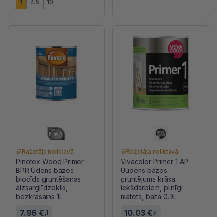
1
2.5
10
Ražotāja noliktavā
Ražotāja noliktavā
Pinotex Wood Primer
Vivacolor Primer 1 AP
BPR Ūdens bāzes
Ūūdens bāzes
biocīds gruntēšanas
gruntējuma krāsa
aizsarglīdzeklis,
iekšdarbiem, pilnīgi
bezkrāsains 1L
matēta, balta 0.9L
7.96 €
10.03 €
/l
/l