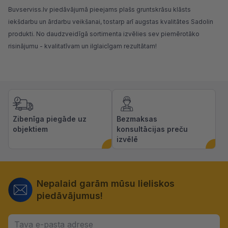
Buvserviss.lv piedāvājumā
pieejams plašs gruntskrāsu klāsts
iekšdarbu un ārdarbu veikšanai, tostarp arī augstas kvalitātes Sadolin
produkti. No daudzveidīgā sortimenta izvēlies sev piemērotāko
risinājumu - kvalitatīvam un ilglaicīgam rezultātam!
Zibenīga piegāde uz
Bezmaksas
objektiem
konsultācijas preču
izvēlē
Nepalaid garām mūsu lieliskos
piedāvājumus!