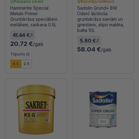
Pieejams uzreiz
Ražotāja noliktavā
Hammerite Special
Sadolin Grund+ BW
Metals Primer
Ūdenī šķīstoša
Gruntskrāsa speciāliem
gruntskrāsa sienām un
metāliem, sarkana 0.5L
griestiem, stipri matēta,
balta 10L
41.44 €
/l
5.80 €
/l
20.72 €
/gab
58.04 €
/gab
Tilpums (l)
0.5
2.5