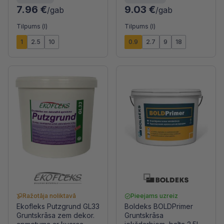
7.96 €
9.03 €
/gab
/gab
Tilpums (l)
Tilpums (l)
1
2.5
10
0.9
2.7
9
18
Ražotāja noliktavā
Pieejams uzreiz
Ekofleks Putzgrund GL33
Boldeks BOLDPrimer
Gruntskrāsa zem dekor.
Gruntskrāsa