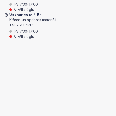
I-V 7:30-17:00
VI-VII slēgts
Bērzaunes ielā 8a
Krāsas un apdares materiāli
Tel:
28684205
I-V 7:30-17:00
VI-VII slēgts