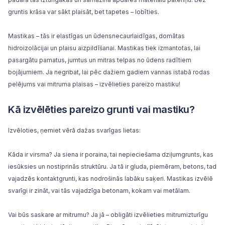
gruntis krāsa var sākt plaisāt, bet
tapetes
– lobīties.
Mastikas
– tās ir elastīgas un ūdensnecaurlaidīgas, domātas
hidroizolācijai un plaisu aizpildīšanai. Mastikas tiek izmantotas, lai
pasargātu pamatus,
jumtus
un mitras telpas no ūdens radītiem
bojājumiem. Ja negribat, lai pēc dažiem gadiem vannas istabā rodas
pelējums vai mitruma plaisas – izvēlieties pareizo mastiku!
Kā izvēlēties pareizo grunti vai mastiku?
Izvēloties, ņemiet vērā dažas svarīgas lietas:
Kāda ir virsma? Ja siena ir poraina, tai nepieciešama dziļumgrunts, kas
iesūksies un nostiprinās struktūru. Ja tā ir gluda, piemēram, betons, tad
vajadzēs kontaktgrunti, kas nodrošinās labāku saķeri. Mastikas izvēlē
svarīgi ir zināt, vai tās vajadzīga betonam, kokam vai metālam.
Vai būs saskare ar mitrumu? Ja jā – obligāti izvēlieties mitrumizturīgu