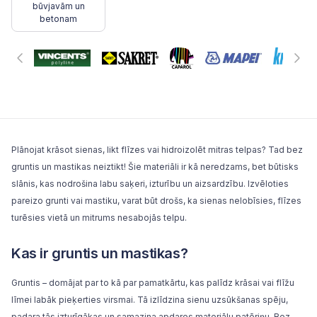
būvjavām un
betonam
Plānojat
krāsot sienas
, likt
flīzes
vai
hidroizolēt
mitras telpas? Tad bez
gruntis un mastikas neiztikt! Šie materiāli ir kā neredzams, bet būtisks
slānis, kas nodrošina labu saķeri, izturību un aizsardzību. Izvēloties
pareizo grunti vai mastiku, varat būt drošs, ka sienas nelobīsies, flīzes
turēsies vietā un mitrums nesabojās telpu.
Kas ir gruntis un mastikas?
Gruntis
– domājat par to kā par pamatkārtu, kas palīdz krāsai vai
flīžu
līmei
labāk pieķerties virsmai. Tā izlīdzina sienu uzsūkšanas spēju,
padara tās izturīgākas un samazina apdares materiālu patēriņu. Bez