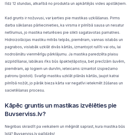
līdz 12 stundas, atkarībā no produkta un apkārtējās vides apstākļiem.
Kad grunts ir nožuvusi, var ķerties pie mastikas uzklāšanas. Pirms
darba sākšanas pārliecinieties, ka virsma ir pilnībā sausa un nesatur
netīrumus, jo mastika neturēsies pie slikti sagatavotas pamatnes.
Hidroizolācijas mastiku mitrās telpās, piemēram, vannas istabās un
pagrabos, vislabāk uzklāt divās kārtās, izmantojot rullīti vai otu, lai
nodrošinātu vienmērīgu pārklājumu. Ja mastika paredzēta plaisu
aizpildīšanai, labākais rīks būs
špakteļlāpstiņa
, bet precīzām šuvēm,
piemēram, ap logiem un durvīm, ieteicams izmantot izspiežamo
patronu (pistoli). Svarīgi mastiku uzklāt plānās kārtās, ļaujot katrai
pilnībā nožūt, jo pārāk bieza kārta var negatīvi ietekmēt žūšanas un
sacietēšanas procesu.
Kāpēc gruntis un mastikas izvēlēties pie
Buvserviss.lv?
Negribas skraidīt pa veikaliem un mēģināt saprast, kura mastika būs
īstā?
Buvserviss.lv
palīdzēs!