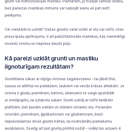
grunti vai hidroizolācijas mastiku. Piemēram, ja flīzējat vannas istabu,
bez pareizas mastikas mitrums var sabojāt sienu un pat radīt
pelējumu.
Cik vienkārši to uzklāt? Dažas gruntis varat uzlikt ar
otu
vai
rullīti
, citas
prasa īpašu aprīkojumu. Ir arī pašizlīdzinošās mastikas, kas vienmērīgi
nosedz virsmu un neprasa daudz pūļu.
Kā pareizi uzklāt grunti un mastiku
ilgnoturīgam rezultātam?
Gruntēšana sākas ar rūpīgu virsmas sagatavošanu – tai jābūt tīrai,
sausai un attīrītai no putekļiem, taukiem vai vecās krāsas atliekām. Ja
virsma ir gluda, piemēram, betons, ieteicams to viegli apstrādāt
ar
smilšpapīru
, lai uzlabotu saķeri. Grunti uzklāj ar rullīti lielākām
platībām, bet šaurām vietām un stūriem izmanto otu. Porainām
virsmām, piemēram,
ģipškartonam
vai
gāzbetonam
, bieži
nepieciešamas divas grunts kārtas, lai nodrošinātu pietiekamu
iesūkšanos. Svarīgi arī ļaut gruntij pilnībā nožūt – vidēji tas aizņem 4