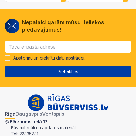
Nepalaid garām mūsu lieliskos
piedāvājumus!
Apstiprinu un piekrītu
datu apstrādei
.
Pieteikties
Rīga
Daugavpils
Ventspils
Bērzaunes ielā 12
Būvmateriāli un apdares materiāli
Tel:
22335731