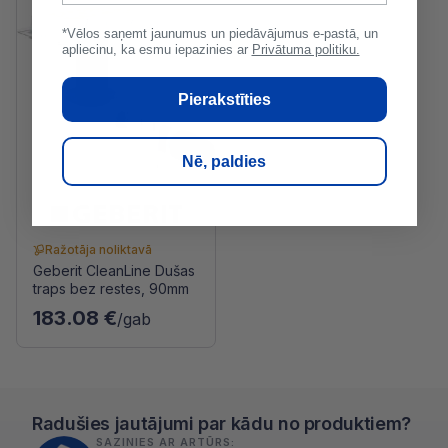
*Vēlos saņemt jaunumus un piedāvājumus e-pastā, un
apliecinu, ka esmu iepazinies ar
Privātuma politiku.
Pierakstīties
Nē, paldies
Ražotāja noliktavā
Geberit CleanLine Dušas
traps bez restes, 90mm
183.08 €
/gab
Radušies jautājumi par kādu no produktiem?
SAZINIES AR ARTŪRS: