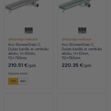
Ražotāja noliktavā
Ražotāja noliktavā
Aco ShowerDrain C,
Aco ShowerDrain C,
Dušas kanāls ar vertikālu
Dušas kanāls ar vertikālu
atloku, H=65mm,
atloku, H=92mm,
112x785mm
112x1185mm
210.51 €
220.35 €
/gab
/gab
Garums (mm)
785
885