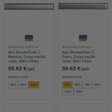
Ražotāja noliktavā
Ražotāja noliktavā
Aco ShowerDrain C
Aco ShowerDrain C
Massive, Dušas kanāla
Piano, Dušas kanāla
reste, 1085x70mm
reste, 585x70mm
55.62 €
55.62 €
/gab
/gab
Garums (mm)
Garums (mm)
585
985
1085
585
685
785
985
1085
1185