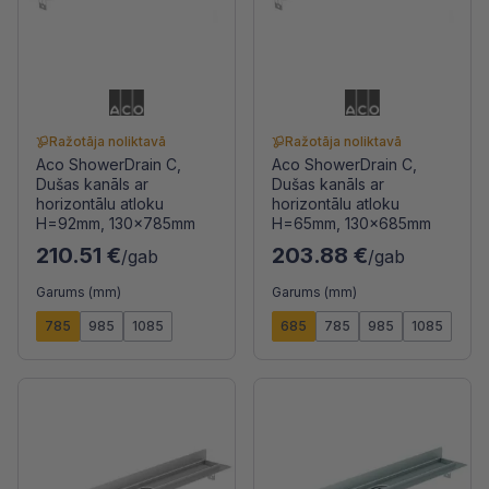
Ražotāja noliktavā
Ražotāja noliktavā
Aco ShowerDrain C,
Aco ShowerDrain C,
Dušas kanāls ar
Dušas kanāls ar
horizontālu atloku
horizontālu atloku
H=92mm, 130x785mm
H=65mm, 130x685mm
210.51 €
203.88 €
/gab
/gab
Garums (mm)
Garums (mm)
785
985
1085
685
785
985
1085