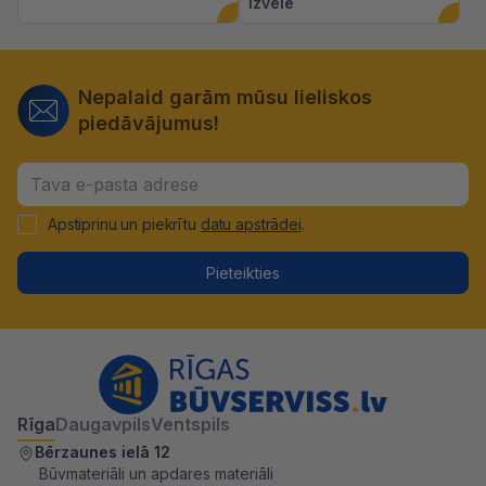
izvēlē
Nepalaid garām mūsu lieliskos
piedāvājumus!
Apstiprinu un piekrītu
datu apstrādei
.
Pieteikties
Rīga
Daugavpils
Ventspils
Bērzaunes ielā 12
Būvmateriāli un apdares materiāli