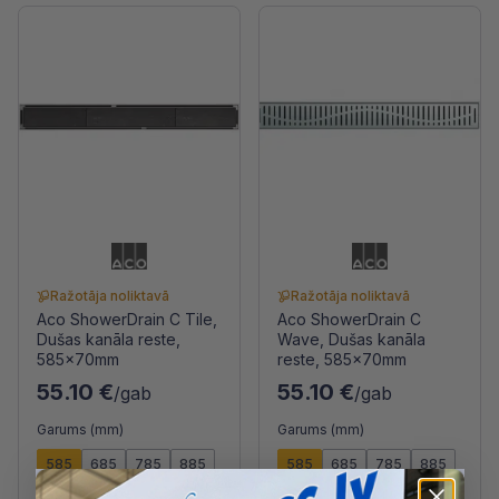
Ražotāja noliktavā
Ražotāja noliktavā
Aco ShowerDrain C Tile,
Aco ShowerDrain C
Dušas kanāla reste,
Wave, Dušas kanāla
585x70mm
reste, 585x70mm
55.10 €
55.10 €
/gab
/gab
Garums (mm)
Garums (mm)
585
685
785
885
585
685
785
885
985
1085
1185