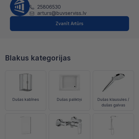
25806530
arturs@buvserviss.lv
Zvanīt Artūrs
Blakus kategorijas
Dušas kabīnes
Dušas paliktņi
Dušas klausules /
dušas galvas