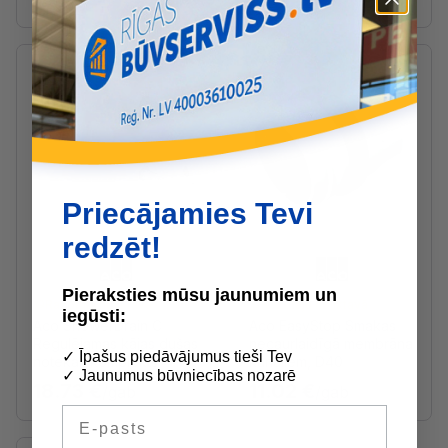
Priecājamies Tevi
redzēt!
Pieraksties mūsu jaunumiem un
Ražotāja noliktavā
Ražotāja noliktavā
iegūsti:
Aco ShowerDrain C
Aco EasyStop Smakas
Regulējamas kājas dušas
necaurlaidīgā membrāna
✓ Īpašus piedāvājumus tieši Tev
notekai, komplekts
kanāliem, D40
✓ Jaunumus būvniecības nozarē
18.73 €
11.02 €
/gab
/gab
E-pasts