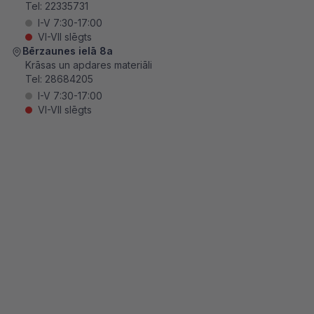
Tel:
22335731
I-V 7:30-17:00
VI-VII slēgts
Bērzaunes ielā 8a
Krāsas un apdares materiāli
Tel:
28684205
I-V 7:30-17:00
VI-VII slēgts