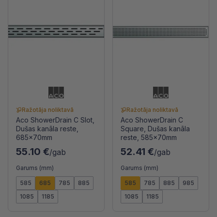
Ražotāja noliktavā
Ražotāja noliktavā
Aco ShowerDrain C Slot,
Aco ShowerDrain C
Dušas kanāla reste,
Square, Dušas kanāla
685x70mm
reste, 585x70mm
55.10 €
52.41 €
/gab
/gab
Garums (mm)
Garums (mm)
585
685
785
885
585
785
885
985
1085
1185
1085
1185