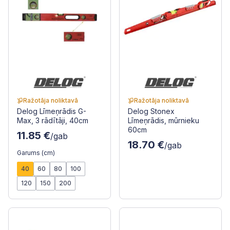
Ražotāja noliktavā
Ražotāja noliktavā
Delog Līmeņrādis G-
Delog Stonex
Max, 3 rādītāji, 40cm
Līmeņrādis, mūrnieku
60cm
11.85 €
/gab
18.70 €
/gab
Garums (cm)
40
60
80
100
120
150
200