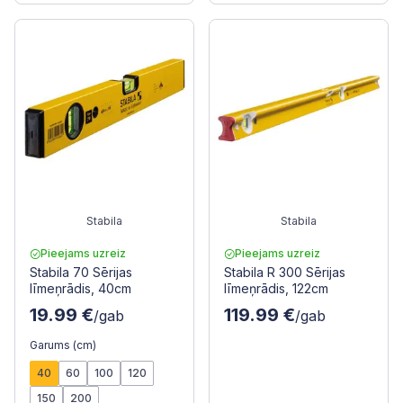
Stabila
Stabila
Pieejams uzreiz
Pieejams uzreiz
Stabila 70 Sērijas
Stabila R 300 Sērijas
līmeņrādis, 40cm
līmeņrādis, 122cm
19.99 €
119.99 €
/gab
/gab
Garums (cm)
40
60
100
120
150
200