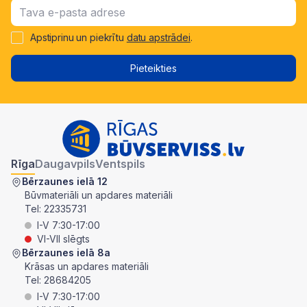
Apstiprinu un piekrītu
datu apstrādei
.
Pieteikties
Rīga
Daugavpils
Ventspils
Bērzaunes ielā 12
Būvmateriāli un apdares materiāli
Tel:
22335731
I-V 7:30-17:00
VI-VII slēgts
Bērzaunes ielā 8a
Krāsas un apdares materiāli
Tel:
28684205
I-V 7:30-17:00