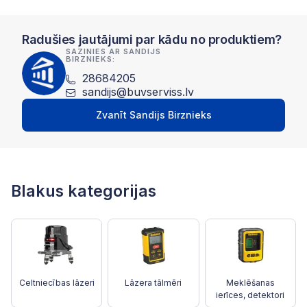
Radušies jautājumi par kādu no produktiem?
SAZINIES AR SANDIJS
BIRZNIEKS:
28684205
sandijs@buvserviss.lv
Zvanīt Sandijs Birznieks
Blakus kategorijas
Celtniecības lāzeri
Lāzera tālmēri
Meklēšanas
ierīces, detektori