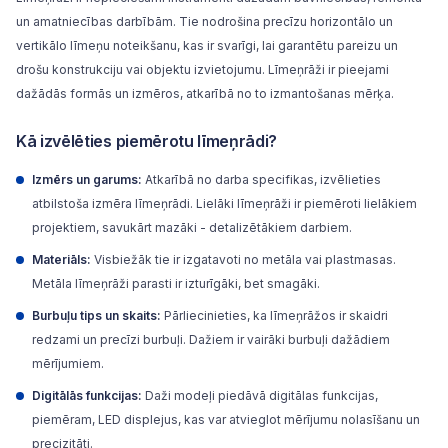
un amatniecības darbībām. Tie nodrošina precīzu horizontālo un
vertikālo līmeņu noteikšanu, kas ir svarīgi, lai garantētu pareizu un
drošu konstrukciju vai objektu izvietojumu. Līmeņrāži ir pieejami
dažādās formās un izmēros, atkarībā no to izmantošanas mērķa.
Kā izvēlēties piemērotu līmeņrādi?
Izmērs un garums:
Atkarībā no darba specifikas, izvēlieties
atbilstoša izmēra līmeņrādi. Lielāki līmeņrāži ir piemēroti lielākiem
projektiem, savukārt mazāki - detalizētākiem darbiem.
Materiāls:
Visbiežāk tie ir izgatavoti no metāla vai plastmasas.
Metāla līmeņrāži parasti ir izturīgāki, bet smagāki.
Burbuļu tips un skaits:
Pārliecinieties, ka līmeņrāžos ir skaidri
redzami un precīzi burbuļi. Dažiem ir vairāki burbuļi dažādiem
mērījumiem.
Digitālās funkcijas:
Daži modeļi piedāvā digitālas funkcijas,
piemēram, LED displejus, kas var atvieglot mērījumu nolasīšanu un
precizitāti.