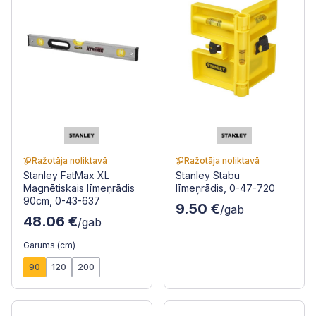
Ražotāja noliktavā
Ražotāja noliktavā
Stanley FatMax XL
Stanley Stabu
Magnētiskais līmeņrādis
līmeņrādis, 0-47-720
90cm, 0-43-637
9.50 €
/gab
48.06 €
/gab
Garums (cm)
90
120
200