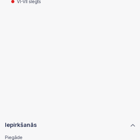
VI-VII slēgts
Iepirkšanās
Piegāde