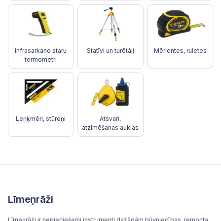
Infrasarkano staru
Statīvi un turētāji
Mērlentes, ruletes
termometri
Leņķmēri, stūreņi
Atsvari,
atzīmēšanas auklas
Līmeņrāži
Līmeņrāži ir nepieciešami instrumenti dažādām būvniecības, remonta