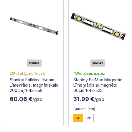
Ražotāja noliktavā
Pieejams uzreiz
Stanley FatMax I-Beam
Stanley FatMax Magnetic
Līmeņrādis, magnētiskais
Līmeņrādis ar magnētu
200cm, 1-43-558
60cm 1-43-525
60.06 €
31.99 €
/gab
/gab
Garums (cm)
60
120