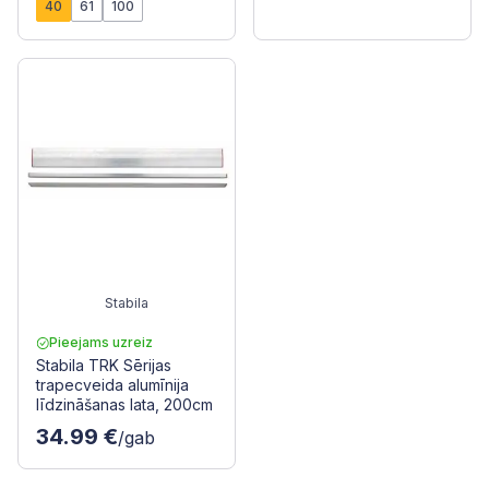
40
61
100
Stabila
Pieejams uzreiz
Stabila TRK Sērijas
trapecveida alumīnija
līdzināšanas lata, 200cm
34.99 €
/gab