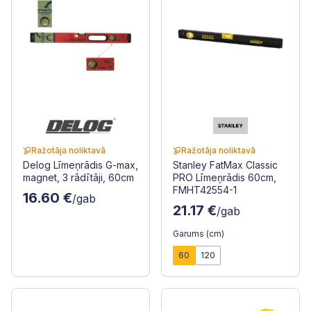
Ražotāja noliktavā
Ražotāja noliktavā
Delog Līmeņrādis G-max,
Stanley FatMax Classic
magnet, 3 rādītāji, 60cm
PRO Līmeņrādis 60cm,
FMHT42554-1
16.60 €
/gab
21.17 €
/gab
Garums (cm)
60
120