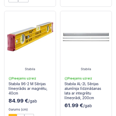
Stabila
Stabila
Pieejams uzreiz
Pieejams uzreiz
Stabila 96-2 M Sērijas
Stabila AL-2L Sērijas
līmeņrādis ar magnētu,
alumīnija līdzināšanas
40cm
lata ar integrētu
līmeņrādi, 200cm
84.99 €
/gab
61.99 €
/gab
Garums (cm)