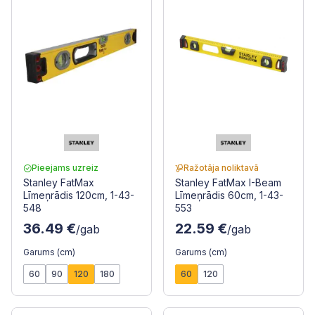
Pieejams uzreiz
Ražotāja noliktavā
Stanley FatMax
Stanley FatMax I-Beam
Līmeņrādis 120cm, 1-43-
Līmeņrādis 60cm, 1-43-
548
553
36.49 €
22.59 €
/gab
/gab
Garums (cm)
Garums (cm)
60
90
120
180
60
120