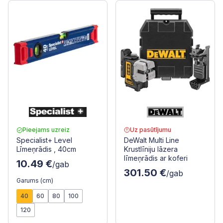
Pieejams uzreiz
Uz pasūtījumu
Specialist+ Level
DeWalt Multi Line
Līmeņrādis , 40cm
Krustlīniju lāzera
līmeņrādis ar koferi
10.49 €
/gab
301.50 €
/gab
Garums (cm)
40
60
80
100
120