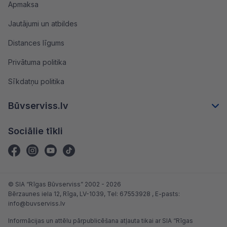
Apmaksa
Jautājumi un atbildes
Distances līgums
Privātuma politika
Sīkdatņu politika
Būvserviss.lv
Sociālie tīkli
© SIA “Rīgas Būvserviss” 2002 - 2026
Bērzaunes iela 12, Rīga, LV-1039
, Tel:
67553928
, E-pasts:
info@buvserviss.lv
Informācijas un attēlu pārpublicēšana atļauta tikai ar SIA “Rīgas