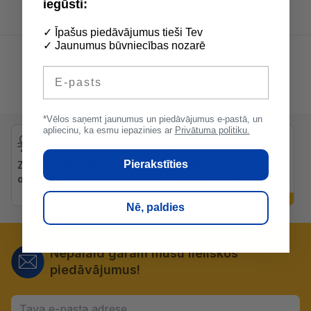
iegūsti:
✓ Īpašus piedāvājumus tieši Tev
✓ Jaunumus būvniecības nozarē
E-pasts
*Vēlos saņemt jaunumus un piedāvājumus e-pastā, un
apliecinu, ka esmu iepazinies ar
Privātuma politiku.
Pierakstīties
Zibenīga piegāde uz
Bezmaksas
objektiem
konsultācijas preču
izvēlē
Nē, paldies
Nepalaid garām mūsu lieliskos
piedāvājumus!