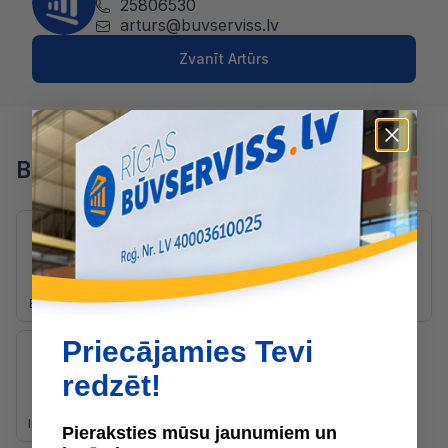
25806530
arturs@buvserviss.lv
Zvanīt Artūrs
Blakus kategorijas
Elektriskie sildītāji
Termoventilātori
Eļļas sildītāji
Priecājamies Tevi
redzēt!
Industriālie sildītāji
Pieraksties mūsu jaunumiem un