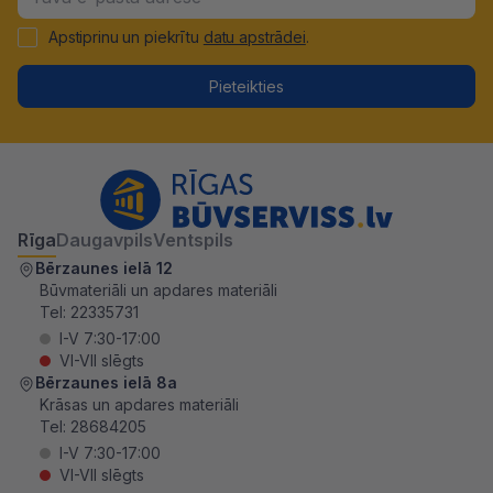
Apstiprinu un piekrītu
datu apstrādei
.
Pieteikties
Rīga
Daugavpils
Ventspils
Bērzaunes ielā 12
Būvmateriāli un apdares materiāli
Tel:
22335731
I-V 7:30-17:00
VI-VII slēgts
Bērzaunes ielā 8a
Krāsas un apdares materiāli
Tel:
28684205
I-V 7:30-17:00
VI-VII slēgts