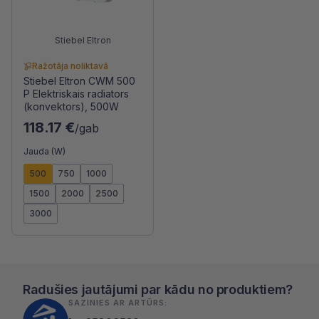
Stiebel Eltron
Ražotāja noliktavā
Stiebel Eltron CWM 500
P Elektriskais radiators
(konvektors), 500W
118.17 €
/gab
Jauda (W)
500
750
1000
1500
2000
2500
3000
Radušies jautājumi par kādu no produktiem?
SAZINIES AR ARTŪRS: