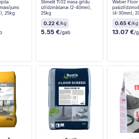
ģipša
Stimelit 11.02 masa grīdu
Weber Floor 
 maisījums
izlīdzināšanai (2-40mm),
pašizlīdzino
), 25kg
25kg
(4-30mm), 2
0.22 €
0.65 €
/kg
/kg
5.55 €
13.07 €
b
/gab
/