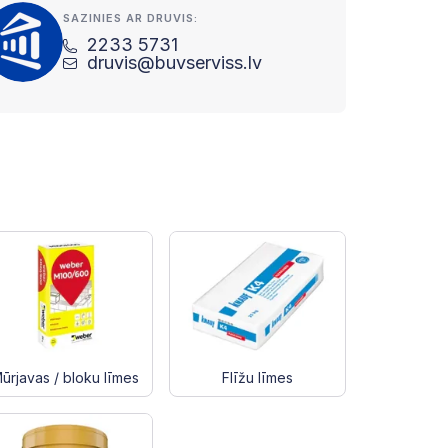
SAZINIES AR DRUVIS:
2233 5731
druvis@buvserviss.lv
ūrjavas / bloku līmes
Flīžu līmes