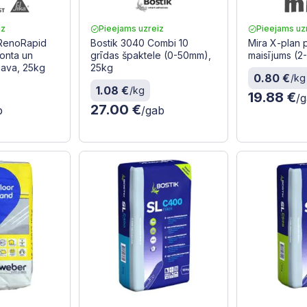
iz
Pieejams uzreiz
Pieejams uz
 RenoRapid
Bostik 3040 Combi 10
Mira X-plan 
onta un
grīdas špaktele (0-50mm),
maisījums (
 java, 25kg
25kg
0.80 €
/kg
1.08 €
/kg
19.88 €
/
27.00 €
b
/gab