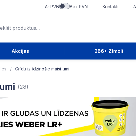
Ar PVN
Bez PVN
Kontakti
A
Akcijas
286+ Zīmoli
eles
Grīdu izlīdzinošie maisījumi
jumi
(28)