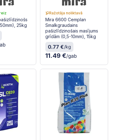
reiz
Ražotāja noliktavā
pašizlīdzinošs
Mira 6600 Cemplan
2-50mm), 25kg
Smalkgraudains
pašizlīdzinošais masījums
grīdām (0,5-10mm), 15kg
gab
0.77 €
/kg
11.49 €
/gab