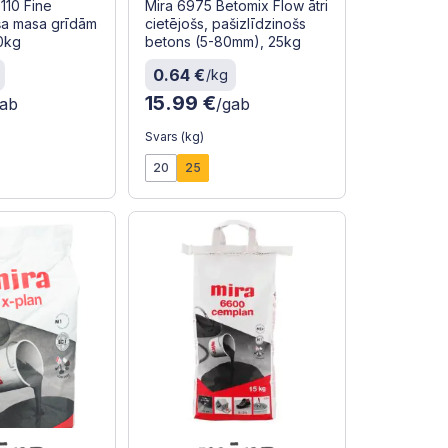
110 Fine
Mira 6975 Betomix Flow ātri
ša masa grīdām
cietējošs, pašizlīdzinošs
0kg
betons (5-80mm), 25kg
0.64 €
/kg
15.99 €
gab
/gab
Svars (kg)
20
25