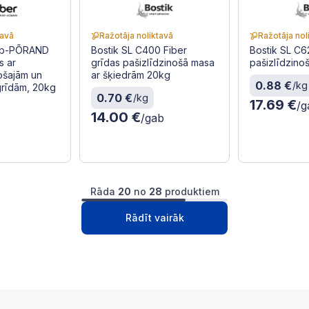
tavā
Ražotāja noliktavā
Ražotāja nol
Db-PÕRAND
Bostik SL C400 Fiber
Bostik SL C6
s ar
grīdas pašizlīdzinošā masa
pašizlīdzino
ošajām un
ar šķiedrām 20kg
0.88 €
/kg
grīdām, 20kg
0.70 €
/kg
17.69 €
/g
14.00 €
/gab
Rāda
20
no
28
produktiem
1
2
Nākošā
Rādīt vairāk