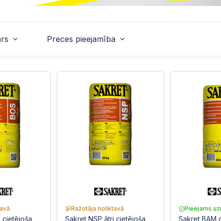
rs
Preces pieejamība
tavā
Ražotāja noliktavā
Pieejams uz
 cietējoša
Sakret NSP ātri cietējoša
Sakret BAM 