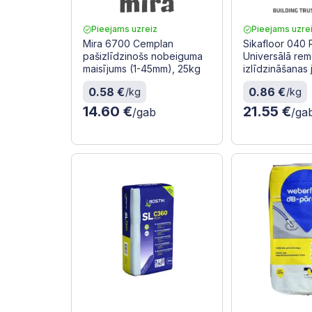
Pieejams uzreiz
Pieejams uzre
Mira 6700 Cemplan
Sikafloor 040
pašizlīdzinošs nobeiguma
Universālā rem
maisījums (1-45mm), 25kg
izlīdzināšanas
0.58 €
0.86 €
/kg
/kg
14.60 €
21.55 €
/gab
/ga