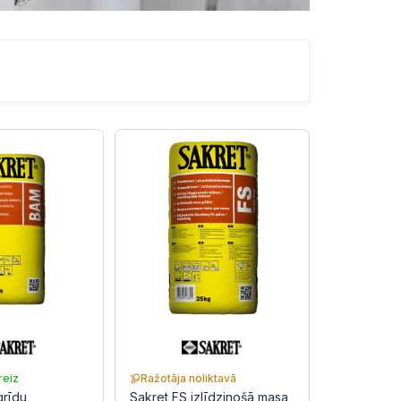
reiz
Ražotāja noliktavā
grīdu
Sakret FS izlīdzinošā masa