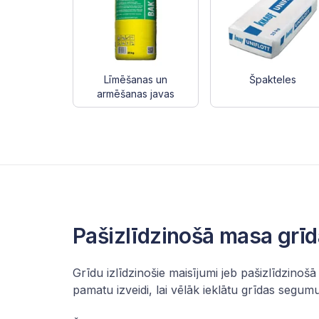
Līmēšanas un
Špakteles
armēšanas javas
Pašizlīdzinošā masa grīd
Grīdu izlīdzinošie maisījumi jeb pašizlīdzino
pamatu izveidi, lai vēlāk ieklātu grīdas segum