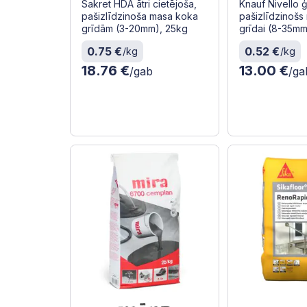
Sakret HDA ātri cietējoša,
Knauf Nivello 
pašizlīdzinoša masa koka
pašizlīdzinošs
grīdām (3-20mm), 25kg
grīdai (8-35mm
0.75 €
0.52 €
/kg
/kg
18.76 €
13.00 €
/gab
/ga