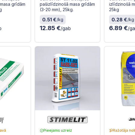
 masa grīdām
pašizlīdzinošā masa grīdām
izlīdzinošā 
g
(3-20 mm), 25kg.
25kg
0.51 €
0.28 €
/kg
/kg
12.85 €
6.89 €
b
/gab
/g
tavā
Pieejams uzreiz
Ražotāja nol