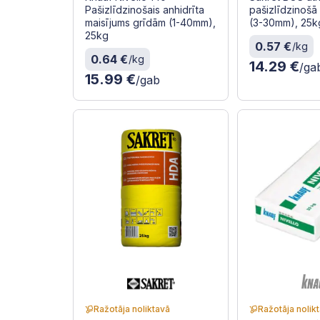
Pašizlīdzinošais anhidrīta
pašizlīdzinošā
maisījums grīdām (1-40mm),
(3-30mm), 25k
25kg
0.57 €
/kg
0.64 €
/kg
14.29 €
/ga
15.99 €
/gab
Ražotāja noliktavā
Ražotāja nolik