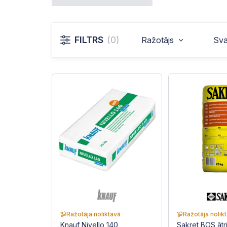
FILTRS
(0)
Ražotājs
Sva
Ražotāja noliktavā
Ražotāja nolik
Knauf Nivello 140
Sakret BOS ātri