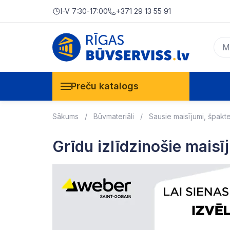
I-V 7:30-17:00
+371 29 13 55 91
Preču katalogs
Sākums
Būvmateriāli
Sausie maisījumi, špakt
Grīdu izlīdzinošie maisī