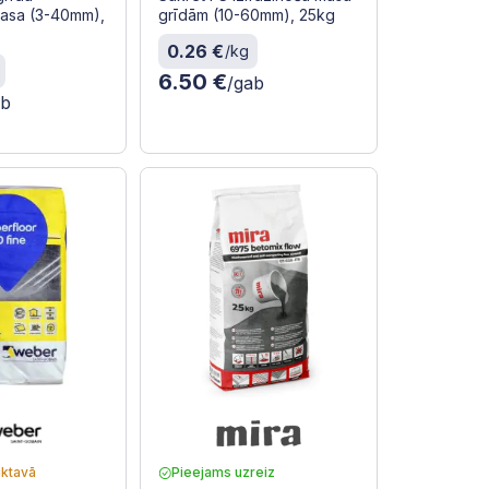
masa (3-40mm),
grīdām (10-60mm), 25kg
0.26 €
/kg
6.50 €
/gab
ab
iktavā
Pieejams uzreiz