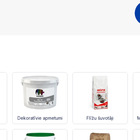
Dekoratīvie apmetumi
Flīžu šuvotāji
M