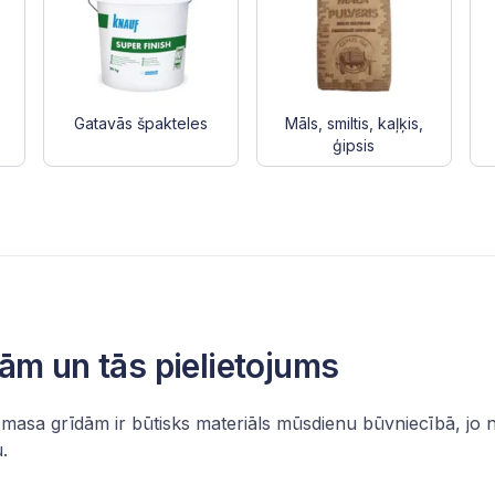
Gatavās špakteles
Māls, smiltis, kaļķis,
ģipsis
ām un tās pielietojums
šā masa grīdām ir būtisks materiāls mūsdienu būvniecībā, jo
u.