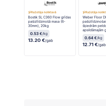
Ražotāja noliktavā
Ražotāja nolik
Bostik SL C360 Flow grīdas
Weber Floor 
pašizlīdzinošā masa (6-
pašizlīdzinošai
30mm), 20kg
šķiedrām peld
apsildāmajām 
0.53 €
/kg
0.64 €
/kg
13.20 €
/gab
12.71 €
/gab