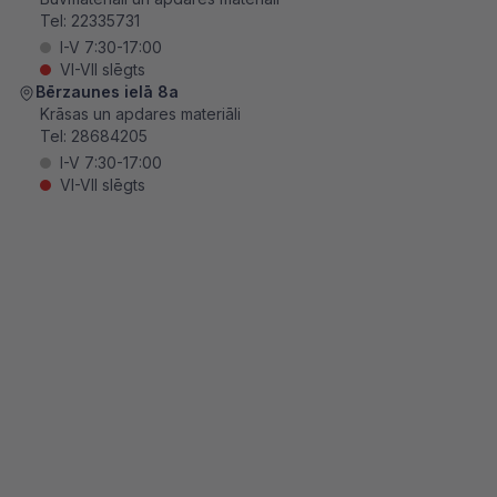
Tel:
22335731
I-V 7:30-17:00
VI-VII slēgts
Bērzaunes ielā 8a
Krāsas un apdares materiāli
Tel:
28684205
I-V 7:30-17:00
VI-VII slēgts