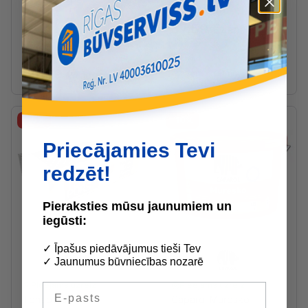
2
3.76 €
/
m
37.59 €
/iepak.
41.77 €
6.40 €
/l
63.99 €
/gab
20mm
30mm
75.28 €
-10%
-10%
Priecājamies Tevi
redzēt!
Pieraksties mūsu jaunumiem un
iegūsti:
✓ Īpašus piedāvājumus tieši Tev
✓ Jaunumus būvniecības nozarē
Pieejams uzreiz
Pieejams uzreiz
E-pasts
Tenapors Termo
Caparol Muresko