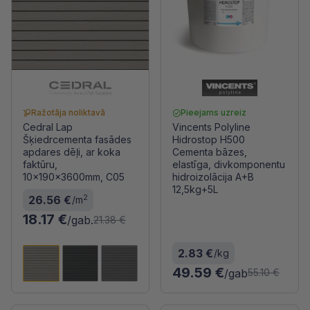
Ražotāja noliktavā
Pieejams uzreiz
Cedral Lap
Vincents Polyline
Šķiedrcementa fasādes
Hidrostop H500
apdares dēļi, ar koka
Cementa bāzes,
faktūru,
elastīga, divkomponentu
10x190x3600mm, C05
hidroizolācija A+B
12,5kg+5L
2
26.56 €
/m
18.17 €
/gab.
21.38 €
2.83 €
/kg
49.59 €
/gab
55.10 €