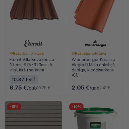
Ražotāja noliktavā
Ražotāja noliktavā
Eternit Villa Bezazbesta
Wienerberger Koramic
šīferis, 875x920mm, 5
Alegra 9 Māla dakstiņš,
viļņi, ķiršu sarkana
dabīgs, ķieģeļsarkans
/01/
2
10.87 €
/m
8.75 €
2.05 €
/gab
/gab
10.29 €
2.41 €
-15%
-10%