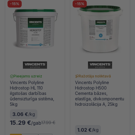
-15%
-15%
Pieejams uzreiz
Ražotāja noliktavā
Vincents Polyline
Vincents Polyline
Hidrostop HL 110
Hidrostop H500
ilgstošas darbības
Cementa bāzes,
ūdensizturīga sistēma,
elastīga, divkomponentu
5kg
hidroizolācija A, 25kg
3.06 €
/kg
15.29 €
/gab
17.99 €
1.02 €
/kg