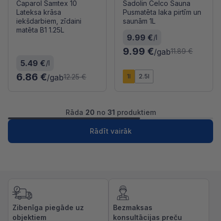
Caparol Samtex 10
Sadolin Celco Sauna
Lateksa krāsa
Pusmatēta laka pirtīm un
iekšdarbiem, zīdaini
saunām 1L
matēta B1 1.25L
9.99 €
/l
9.99 €
/gab
11.89 €
5.49 €
/l
6.86 €
/gab
1l
2.5l
12.25 €
Rāda
20
no
31
produktiem
1
2
Nākošā
Rādīt vairāk
Zibenīga piegāde uz
Bezmaksas
objektiem
konsultācijas preču