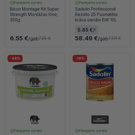
Pieejams uzreiz
Pieejams uzreiz
Bison Montage Kit Super
Sadolin Professional
Strength Montāžas līme,
Rezisto 25 Pusmatēta
350g
krāsa sienām BW 10L
5.85 €
/l
6.55 €
58.49 €
/gab
/gab
7.28 €
73.11 €
-44%
-16%
Pieejams uzreiz
Pieejams uzreiz