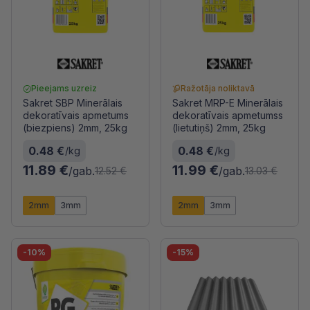
Pieejams uzreiz
Ražotāja noliktavā
Sakret SBP Minerālais
Sakret MRP-E Minerālais
dekoratīvais apmetums
dekoratīvais apmetumss
(biezpiens) 2mm, 25kg
(lietutiņš) 2mm, 25kg
0.48 €
0.48 €
/kg
/kg
11.89 €
11.99 €
/gab.
/gab.
12.52 €
13.03 €
2mm
3mm
2mm
3mm
-10%
-15%