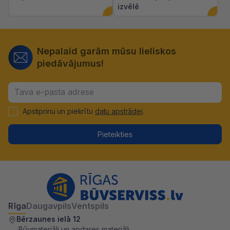
izvēlē
Nepalaid garām mūsu lieliskos
piedāvājumus!
Apstiprinu un piekrītu
datu apstrādei
.
Pieteikties
Rīga
Daugavpils
Ventspils
Bērzaunes ielā 12
Būvmateriāli un apdares materiāli