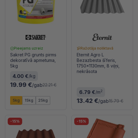
Pieejams uzreiz
Ražotāja noliktavā
Sakret PG grunts pirms
Eternit Agro L
dekoratīvā apmetuma,
Bezazbesta šīferis,
5kg
1750x1130mm, 8 viļņi,
nekrāsota
4.00 €
/kg
19.99 €
/gab
22.21 €
2
6.79 €
/m
13.42 €
5kg
15kg
25kg
/gab
15.79 €
-15%
-15%