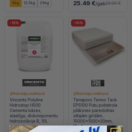
25.49 €
5kg
12.5kg
25kg
/gab
29.99 €
-15%
-10%
Ražotāja noliktavā
Ražotāja noliktavā
Vincents Polyline
Tenapors Termo Tack
Hidrostop H500
EPS100 Putu polistirola
Cementa bāzes,
plāksnes paredzētas
elastīga, divkomponentu
siltajām grīdām,
hidroizolācija B, 10L
10000x1000x20mm,
10m2