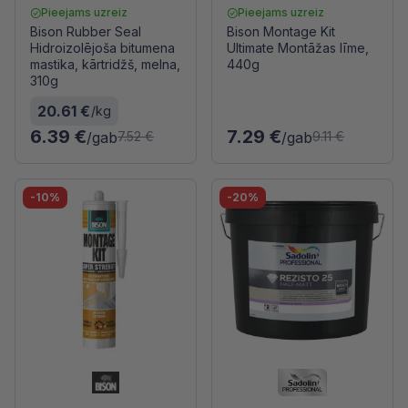
Pieejams uzreiz
Pieejams uzreiz
Bison Rubber Seal
Bison Montage Kit
Hidroizolējoša bitumena
Ultimate Montāžas līme,
mastika, kārtridžš, melna,
440g
310g
20.61 €
/kg
6.39 €
7.29 €
/gab
/gab
7.52 €
9.11 €
-10%
-20%