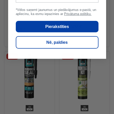
Compact EPS150
Universāla silikona sveķu
putuplasta plāksnes
fasādes krāsa, matēta B1
*Vēlos saņemt jaunumus un piedāvājumus e-pastā, un
siltajām grīdām,
2.5L NEW
apliecinu, ka esmu iepazinies ar
Privātuma politiku.
42x800x1400mm, 11.2m2
10.00 €
/l
24.99 €
/gab
27.77 €
Pierakstīties
2
11.16 €
/
m
124.99 €
/iepak.
2.5l
5l
10l
15l
138.88 €
Nē, paldies
-15%
-20%