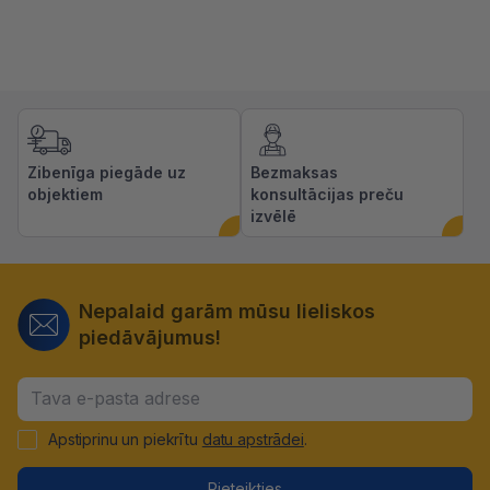
Zibenīga piegāde uz
Bezmaksas
objektiem
konsultācijas preču
izvēlē
Nepalaid garām mūsu lieliskos
piedāvājumus!
Apstiprinu un piekrītu
datu apstrādei
.
Pieteikties