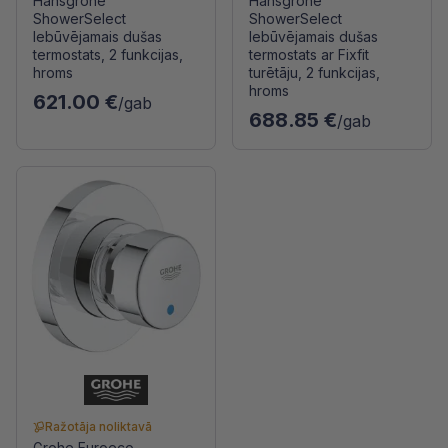
Hansgrohe
Hansgrohe
ShowerSelect
ShowerSelect
Iebūvējamais dušas
Iebūvējamais dušas
termostats, 2 funkcijas,
termostats ar Fixfit
hroms
turētāju, 2 funkcijas,
hroms
621.00 €
/gab
688.85 €
/gab
Ražotāja noliktavā
Grohe Euroeco