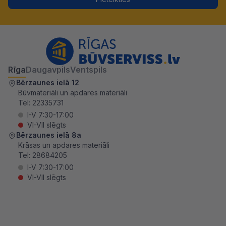
Rīga
Daugavpils
Ventspils
Bērzaunes ielā 12
Būvmateriāli un apdares materiāli
Tel:
22335731
I-V 7:30-17:00
VI-VII slēgts
Bērzaunes ielā 8a
Krāsas un apdares materiāli
Tel:
28684205
I-V 7:30-17:00
VI-VII slēgts