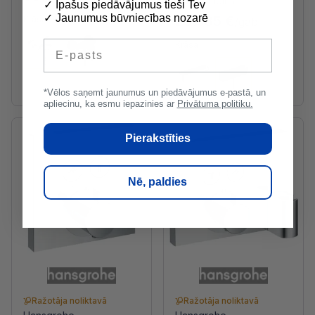
matēts melns
✓ Īpašus piedāvājumus tieši Tev
✓ Jaunumus būvniecības nozarē
297.85 €
Krāsa
/gab
E-pasts
Krāsa
*Vēlos saņemt jaunumus un piedāvājumus e-pastā, un
apliecinu, ka esmu iepazinies ar
Privātuma politiku.
Pierakstīties
Nē, paldies
Ražotāja noliktavā
Ražotāja noliktavā