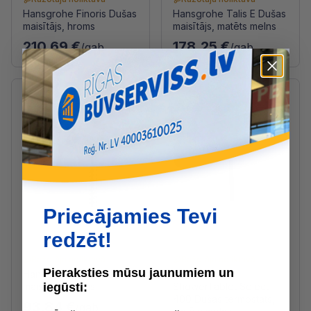
Hansgrohe Finoris Dušas
Hansgrohe Talis E Dušas
maisītājs, hroms
maisītājs, matēts melns
210.69 €
178.25 €
/gab
/gab
Priecājamies Tevi
redzēt!
Ražotāja noliktavā
Ražotāja noliktavā
Pieraksties mūsu jaunumiem un
Hansgrohe Zebris Dušas
Hansgrohe
iegūsti:
maisītājs, hroms
ShowerTablet Select
400 Dušas termostats,
93.84 €
/gab