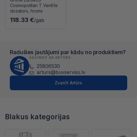
Cosmopolitan T Ventīlis
dozators, hroms
118.33 €
/gab
Radušies jautājumi par kādu no produktiem?
SAZINIES AR ARTŪRS:
25806530
arturs@buvserviss.lv
Zvanīt Artūrs
Blakus kategorijas