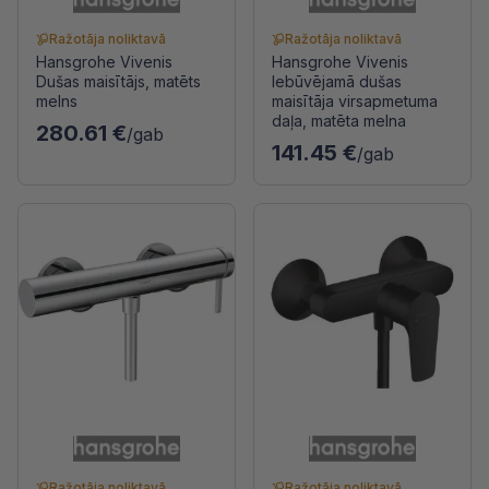
Ražotāja noliktavā
Ražotāja noliktavā
Hansgrohe Vivenis
Hansgrohe Vivenis
Dušas maisītājs, matēts
Iebūvējamā dušas
melns
maisītāja virsapmetuma
daļa, matēta melna
280.61 €
/gab
141.45 €
/gab
Ražotāja noliktavā
Ražotāja noliktavā