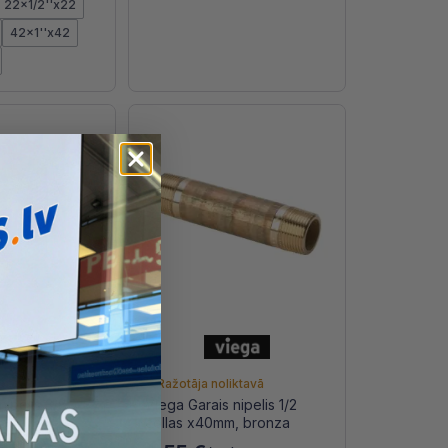
22x1/2''x22
42x1''x42
iktavā
Ražotāja noliktavā
nipelis 3/8
Viega Garais nipelis 1/2
za
collas x40mm, bronza