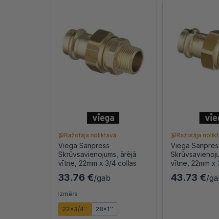
Ražotāja noliktavā
Ražotāja nolik
Viega Sanpress
Viega Sanpres
Skrūvsavienojums, ārējā
Skrūvsavienoju
vītne, 22mm x 3/4 collas
vītne, 22mm x 
33.76 €
43.73 €
/gab
/ga
Izmērs
22x3/4''
28x1''