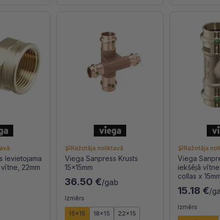
tavā
Ražotāja noliktavā
Ražotāja nol
s Ievietojama
Viega Sanpress Krusts
Viega Sanpre
ā vītne, 22mm
15x15mm
iekšējā vītne
collas x 15m
36.50 €
/gab
15.18 €
/g
Izmērs
Izmērs
15x15
18x15
22x15