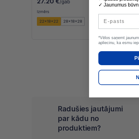
27.20 €
32.96 €
/gab
/g
✓ Jaunumus būvni
Izmērs
Izmērs
E-pasts
22x18x22
28x18x28
1.1/2''x42
1.1
1''x28
1/2''x
*Vēlos saņemt jaunum
apliecinu, ka esmu iep
Pi
N
Radušies jautājumi
par kādu no
produktiem?