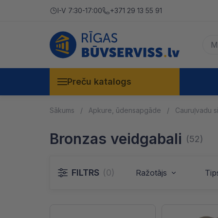
I-V 7:30-17:00
+371 29 13 55 91
Preču katalogs
Sākums
Apkure, ūdensapgāde
Cauruļvadu s
Bronzas veidgabali
(52)
FILTRS
(0)
Ražotājs
Tip