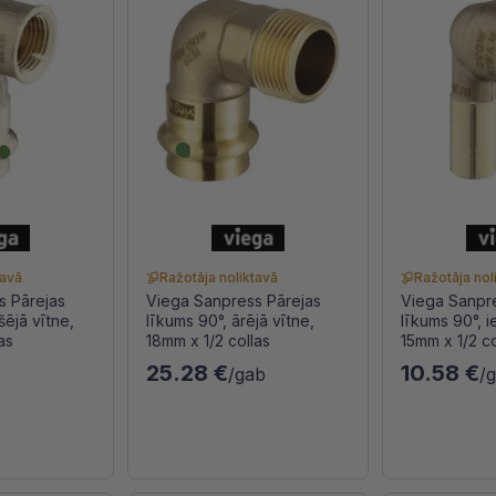
tavā
Ražotāja noliktavā
Ražotāja nol
s Pārejas
Viega Sanpress Pārejas
Viega Sanpre
šējā vītne,
līkums 90°, ārējā vītne,
līkums 90°, i
as
18mm x 1/2 collas
15mm x 1/2 co
25.28 €
10.58 €
/gab
/