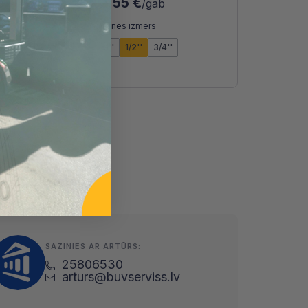
2.55 €
b
/gab
Vītnes izmers
1.1/4''
1/2''
1''
1/2''
3/4''
3/4''
3/8''
SAZINIES AR ARTŪRS:
25806530
arturs@buvserviss.lv