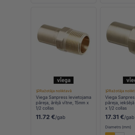
Ražotāja noliktavā
Ražotāja nolik
Viega Sanpress Ievietojama
Viega Sanpres
pāreja, ārējā vītne, 15mm x
pāreja, iekšēj
1/2 collas
x 1/2 collas
11.72 €
17.31 €
/gab
/gab
Diametrs (mm)