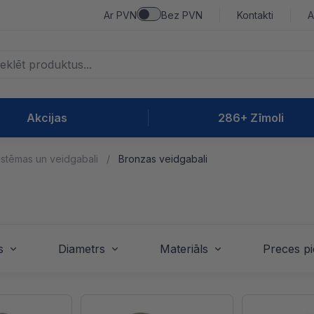
Ar PVN
Bez PVN
Kontakti
A
Akcijas
286+ Zīmoli
istēmas un veidgabali
Bronzas veidgabali
s
Diametrs
Materiāls
Preces p