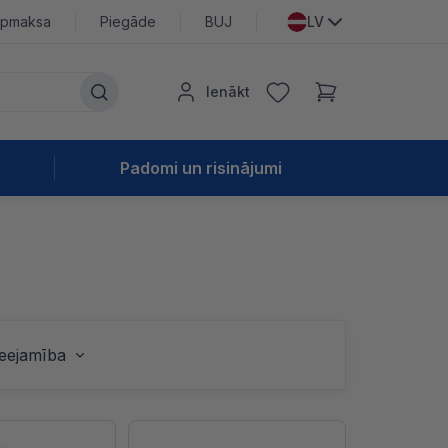
pmaksa
Piegāde
BUJ
LV
Ienākt
Padomi un risinājumi
ieejamība