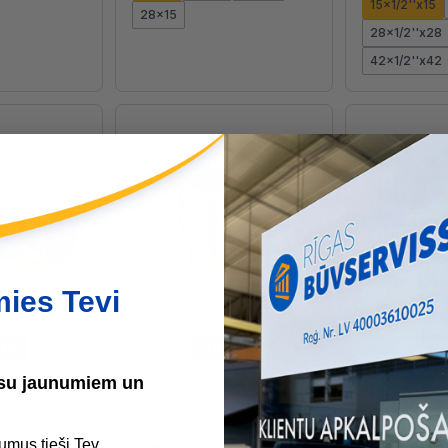
15x1/2''x15
28x15
28x1/2''x28
42x1/2''x42
mies Tevi
ūsu jaunumiem un
tavā
Ražotāja noliktavā
Ražotāja nol
ss Pāreja
Viega Pagarinājums 1/2
Viega Dubult
mm , bronza
collas x17.5mm, bronza
collas, bron
umus tieši Tev