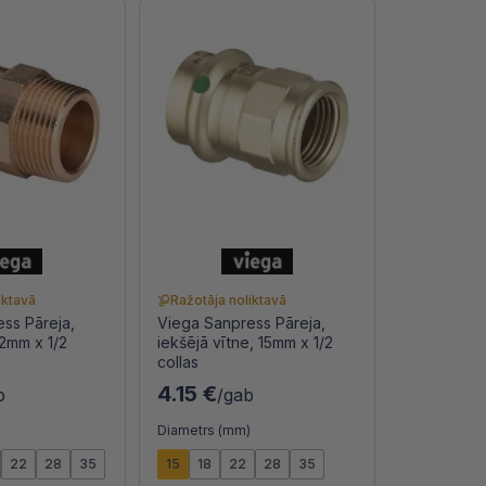
iktavā
Ražotāja noliktavā
ss Pāreja,
Viega Sanpress Pāreja,
12mm x 1/2
iekšējā vītne, 15mm x 1/2
collas
4.15 €
b
/gab
)
Diametrs (mm)
22
28
35
15
18
22
28
35