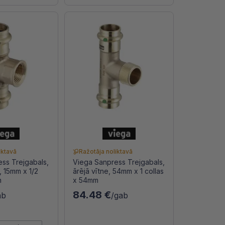
iktavā
Ražotāja noliktavā
ss Trejgabals,
Viega Sanpress Trejgabals,
, 15mm x 1/2
ārējā vītne, 54mm x 1 collas
m
x 54mm
84.48 €
ab
/gab