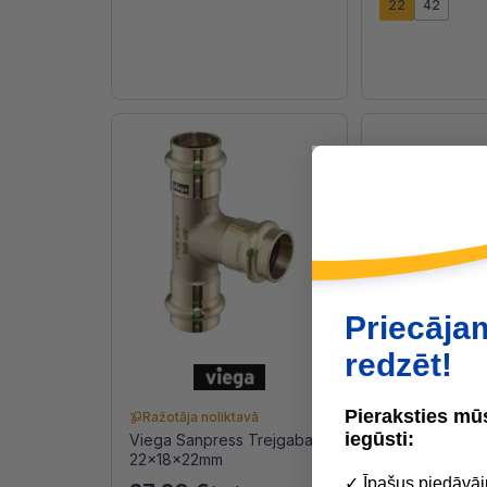
22
42
Priecāja
redzēt!
Pieraksties m
Ražotāja noliktavā
Ražotāja nolik
iegūsti:
Viega Sanpress Trejgabals
Viega Megapre
22x18x22mm
1/2collas x 15
✓ Īpašus piedāvāj