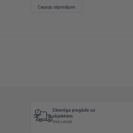
Cauruļu stiprinājumi
Zibenīga piegāde uz
objektiem
Visā Latvijā