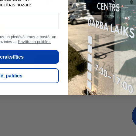
2.09 €
1.07 €
ab
/gab
/ga
ecības nozarē
Vītnes izmers
Vītnes izmers
/4''x35
1''
1.1/4''
1/2''
3/4''
1''
1.1/2''
15
2''x54
3/8''
1/4''
2''
us un piedāvājumus e-pastā, un
azinies ar
Privātuma politiku.
Rāda
20
no
52
produktiem
1
2
3
Nākošā
erakstīties
Rādīt vairāk
ē, paldies