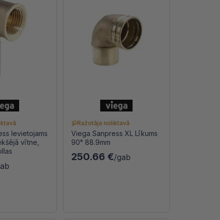
iktavā
Ražotāja noliktavā
ss Ievietojams
Viega Sanpress XL Līkums
ekšējā vītne,
90° 88.9mm
llas
250.66 €
/gab
gab