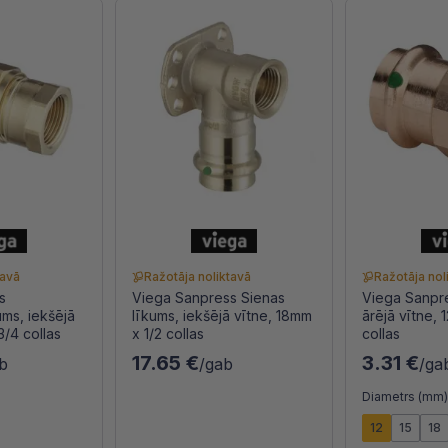
tavā
Ražotāja noliktavā
Ražotāja nol
s
Viega Sanpress Sienas
Viega Sanpre
ms, iekšējā
līkums, iekšējā vītne, 18mm
ārējā vītne, 
3/4 collas
x 1/2 collas
collas
17.65 €
3.31 €
b
/gab
/ga
Diametrs (mm
12
15
18