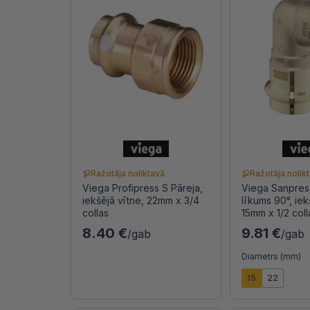
Ražotāja noliktavā
Ražotāja nolik
Viega Profipress S Pāreja,
Viega Sanpres
iekšējā vītne, 22mm x 3/4
līkums 90°, iek
collas
15mm x 1/2 coll
8.40 €
9.81 €
/gab
/gab
Diametrs (mm)
15
22