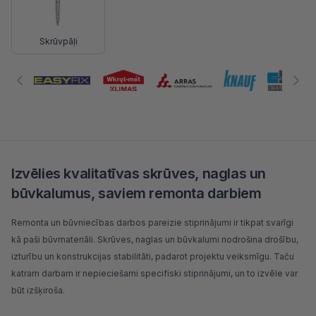
Skrūvpāļi
Izvēlies kvalitatīvas skrūves, naglas un
būvkalumus, saviem remonta darbiem
Remonta un būvniecības darbos pareizie stiprinājumi ir tikpat svarīgi
kā paši
būvmateriāli
. Skrūves, naglas un būvkalumi nodrošina drošību,
izturību un konstrukcijas stabilitāti, padarot projektu veiksmīgu. Taču
katram darbam ir nepieciešami specifiski stiprinājumi, un to izvēle var
būt izšķiroša.