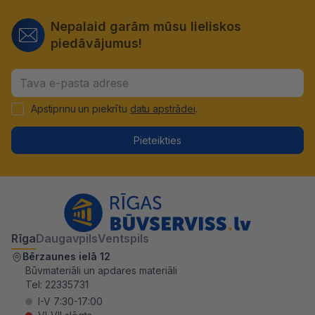
Nepalaid garām mūsu lieliskos
piedāvājumus!
Apstiprinu un piekrītu
datu apstrādei
.
Pieteikties
Rīga
Daugavpils
Ventspils
Bērzaunes ielā 12
Būvmateriāli un apdares materiāli
Tel:
22335731
I-V 7:30-17:00