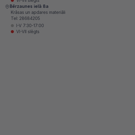
VI-VII slēgts
Bērzaunes ielā 8a
Krāsas un apdares materiāli
Tel:
28684205
I-V 7:30-17:00
VI-VII slēgts