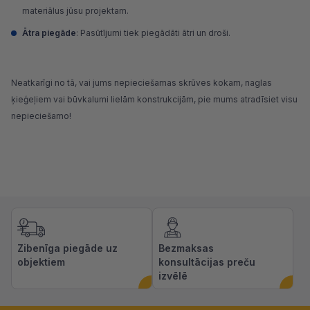
materiālus jūsu projektam.
Ātra piegāde
: Pasūtījumi tiek piegādāti ātri un droši.
Neatkarīgi no tā, vai jums nepieciešamas
skrūves kokam
, naglas
ķieģeļiem vai būvkalumi lielām konstrukcijām, pie mums atradīsiet visu
nepieciešamo!
Zibenīga piegāde uz
Bezmaksas
objektiem
konsultācijas preču
izvēlē