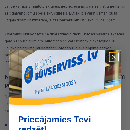
Lai veiksmīgi izmantotu skrūves, nepieciešams pareizs instruments, un
šeit galveno lomu spēlē
skrūvgriezis
. Būtiski pievērst uzmanību tā
uzgaļa tipam un izmēram, lai tas perfekti atbilstu skrūvju galviņām.
Kvalitatīvs skrūvgriezis ne tikai atvieglo darbu, bet arī pasargā skrūves
galviņu no bojājumiem. Automātiskie vai elektriskie skrūvgrieži ir
lielisks risinājums, lai paātrinātu procesu lielāka apjoma darbos,
piemēram, mēbeļu montāžā vai būvniecībā. Ieguldot
labos
instrumentos
, jūs nodrošināt sev ērtāku un efektīvāku darbu.
Naglas: tradicionālie stiprinājumi ar dažādām
pielietošanas iespējām
Naglas
ir vienkāršas un ātri uzstādāmas, un tās piedāvā izcilu noturību.
Lai gan tās bieži konkurē ar skrūvēm, naglas joprojām būs
neaizstājamas daudzos remonta un celtniecības darbos.
Priecājamies Tevi
Naglas vs. Skrūves
: Naglas ir lieliska izvēle, ja nepieciešams ātri un
redzēt!