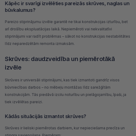
Kāpēc ir svarīgi izvēlēties pareizās skrūves, naglas un
būvkalumus?
Pareizo stiprinājumu izvēle garantē ne tikai konstrukcijas izturību, bet
arī drošību ekspluatācijas laikā. Nepiemēroti vai nekvalitatīvi
stiprinājumi var radīt problēmas – sākot no konstrukcijas nestabilitātes
līdz neparedzētām remonta izmaksām.
Skrūves: daudzveidība un piemērotākā
izvēle
Skrūves ir universāli stiprinājumi, kas tiek izmantoti gandrīz visos
būvniecības darbos – no mēbeļu montāžas līdz sarežģītām
konstrukcijām. Tās piedāvā izcilu noturību un pielāgojamību, īpaši, ja
tiek izvēlētas pareizi.
Kādās situācijās izmantot skrūves?
Skrūves
ir lieliski piemērotas darbiem, kur nepieciešama precīza un
stingra savienošana. Piemēram: