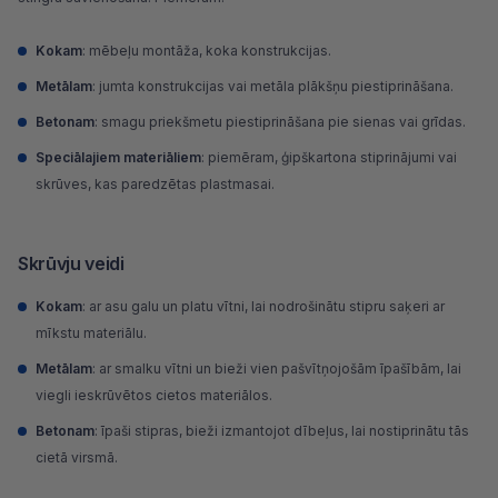
Kokam
: mēbeļu montāža, koka konstrukcijas.
Metālam
:
jumta konstrukcijas
vai metāla plākšņu piestiprināšana.
Betonam
: smagu priekšmetu piestiprināšana pie sienas vai grīdas.
Speciālajiem materiāliem
: piemēram,
ģipškartona
stiprinājumi vai
skrūves, kas paredzētas plastmasai.
Skrūvju veidi
Kokam
: ar asu galu un platu vītni, lai nodrošinātu stipru saķeri ar
mīkstu materiālu.
Metālam
: ar smalku vītni un bieži vien pašvītņojošām īpašībām, lai
viegli ieskrūvētos cietos materiālos.
Betonam
: īpaši stipras, bieži izmantojot
dībeļus
, lai nostiprinātu tās
cietā virsmā.