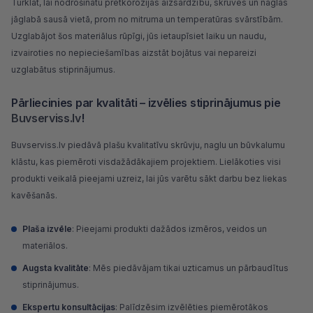
Turklāt, lai nodrošinātu pretkorozijas aizsardzību, skrūves un naglas
jāglabā sausā vietā, prom no mitruma un temperatūras svārstībām.
Uzglabājot šos materiālus rūpīgi, jūs ietaupīsiet laiku un naudu,
izvairoties no nepieciešamības aizstāt bojātus vai nepareizi
uzglabātus stiprinājumus.
Pārliecinies par kvalitāti – izvēlies stiprinājumus pie
Buvserviss.lv
!
Buvserviss.lv
piedāvā plašu kvalitatīvu skrūvju, naglu un būvkalumu
klāstu, kas piemēroti visdažādākajiem projektiem. Lielākoties visi
produkti veikalā pieejami uzreiz, lai jūs varētu sākt darbu bez liekas
kavēšanās.
Plaša izvēle
: Pieejami produkti dažādos izmēros, veidos un
materiālos.
Augsta kvalitāte
: Mēs piedāvājam tikai uzticamus un pārbaudītus
stiprinājumus.
Ekspertu konsultācijas
: Palīdzēsim izvēlēties piemērotākos