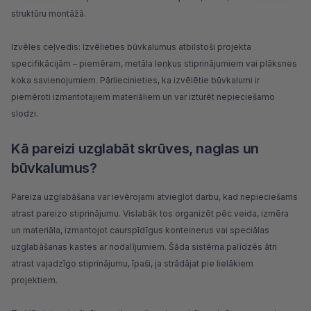
struktūru montāžā.
Izvēles ceļvedis: Izvēlieties būvkalumus atbilstoši projekta
specifikācijām – piemēram, metāla leņķus stiprinājumiem vai plāksnes
koka savienojumiem. Pārliecinieties, ka izvēlētie būvkalumi ir
piemēroti izmantotajiem materiāliem un var izturēt nepieciešamo
slodzi.
Kā pareizi uzglabāt skrūves, naglas un
būvkalumus?
Pareiza uzglabāšana var ievērojami atvieglot darbu, kad nepieciešams
atrast pareizo stiprinājumu. Vislabāk tos organizēt pēc veida, izmēra
un materiāla, izmantojot caurspīdīgus konteinerus vai speciālas
uzglabāšanas kastes ar nodalījumiem. Šāda sistēma palīdzēs ātri
atrast vajadzīgo stiprinājumu, īpaši, ja strādājat pie lielākiem
projektiem.