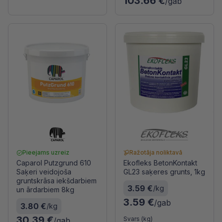
103.66 €
/gab
Pieejams uzreiz
Ražotāja noliktavā
Caparol Putzgrund 610
Ekofleks BetonKontakt
Saķeri veidojoša
GL23 saķeres grunts, 1kg
gruntskrāsa iekšdarbiem
3.59 €
/kg
un ārdarbiem 8kg
3.59 €
/gab
3.80 €
/kg
30.39 €
Svars (kg)
/gab