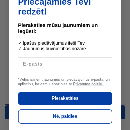
Priecājamies Tevi
redzēt!
Pieraksties mūsu jaunumiem un
Pieejams uzreiz
Ražotāja noliktavā
iegūsti:
Vincents Polyline
Sakret SC Silikāta
Acrylgrunt virsmas
kontakta grunts, 15kg
✓ Īpašus piedāvājumus tieši Tev
grunts, 5L
3.01 €
/kg
✓ Jaunumus būvniecības nozarē
1.00 €
/l
45.15 €
/gab
E-pasts
4.99 €
/gab
Tilpums (l)
*Vēlos saņemt jaunumus un piedāvājumus e-pastā, un
1
5
10
apliecinu, ka esmu iepazinies ar
Privātuma politiku.
Pierakstīties
Rāda
20
no
75
produktiem
1
2
3
4
Nākošā
Rādīt vairāk
Nē, paldies