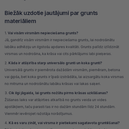
Biežāk uzdotie jautājumi par grunts
materiāliem
Vai visām virsmām nepieciešama grunts?
Jā, gandrīz visām virsmām ir nepieciešama grunts, lai nodrošinātu
labāku adhēziju un ilgstošu apdares kvalitāti. Grunts palīdz izlīdzināt
virsmas un nodrošina, ka krāsa vai cits pārklājums labi pieķeras.
Kāda ir atšķirība starp universālo grunti un koka grunti?
Universālā grunts ir piemērota dažādām virsmām, piemēram, betona
vai ģipša, bet koka grunts ir īpaši izstrādāta, lai aizsargātu koka virsmas
no mitruma un nodrošinātu labāku krāsas vai lakas saķeri.
Cik ilgi jāgaida, lai grunts nožūtu pirms krāsas uzklāšanas?
Žūšanas laiks var atšķirties atkarībā no grunts veida un vides
apstākļiem, taču parasti tas ir no dažām stundām līdz 24 stundām.
Vienmēr ievērojiet ražotāja norādījumus.
Kā es varu zināt, vai virsma ir pietiekami sagatavota gruntēšanai?