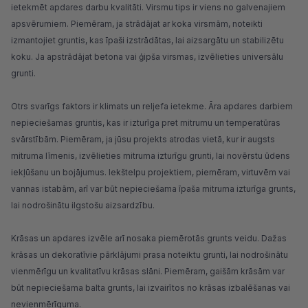
ietekmēt apdares darbu kvalitāti. Virsmu tips ir viens no galvenajiem
apsvērumiem. Piemēram, ja strādājat ar koka virsmām, noteikti
izmantojiet gruntis, kas īpaši izstrādātas, lai aizsargātu un stabilizētu
koku. Ja apstrādājat betona vai ģipša virsmas, izvēlieties universālu
grunti.
Otrs svarīgs faktors ir klimats un reljefa ietekme. Āra apdares darbiem
nepieciešamas gruntis, kas ir izturīga pret mitrumu un temperatūras
svārstībām. Piemēram, ja jūsu projekts atrodas vietā, kur ir augsts
mitruma līmenis, izvēlieties mitruma izturīgu grunti, lai novērstu ūdens
iekļūšanu un bojājumus. Iekštelpu projektiem, piemēram, virtuvēm vai
vannas istabām, arī var būt nepieciešama īpaša mitruma izturīga grunts,
lai nodrošinātu ilgstošu aizsardzību.
Krāsas un apdares izvēle arī nosaka piemērotās grunts veidu. Dažas
krāsas un dekoratīvie pārklājumi prasa noteiktu grunti, lai nodrošinātu
vienmērīgu un kvalitatīvu krāsas slāni. Piemēram, gaišām krāsām var
būt nepieciešama balta grunts, lai izvairītos no krāsas izbalēšanas vai
nevienmērīguma.