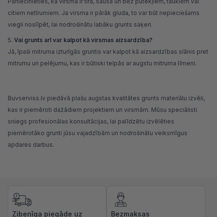
Pārliecinieties, ka virsma ir tīra, sausa un bez putekļiem, taukiem vai
citiem netīrumiem. Ja virsma ir pārāk gluda, to var būt nepieciešams
viegli noslīpēt, lai nodrošinātu labāku grunts saķeri.
Vai grunts arī var kalpot kā virsmas aizsardzība?
Jā, īpaši mitruma izturīgās gruntis var kalpot kā aizsardzības slānis pret
mitrumu un pelējumu, kas ir būtiski telpās ar augstu mitruma līmeni.
Buvserviss.lv
piedāvā plašu augstas kvalitātes grunts materiālu izvēli,
kas ir piemēroti dažādiem projektiem un virsmām. Mūsu speciālisti
sniegs profesionālas konsultācijas, lai palīdzētu izvēlēties
piemērotāko grunti jūsu vajadzībām un nodrošinātu veiksmīgus
apdares darbus.
Zibenīga piegāde uz
Bezmaksas