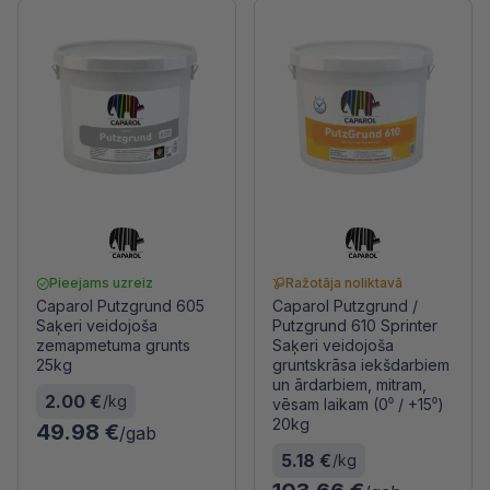
Pieejams uzreiz
Ražotāja noliktavā
Caparol Putzgrund 605
Caparol Putzgrund /
Saķeri veidojoša
Putzgrund 610 Sprinter
zemapmetuma grunts
Saķeri veidojoša
25kg
gruntskrāsa iekšdarbiem
un ārdarbiem, mitram,
2.00 €
/kg
vēsam laikam (0⁰ / +15⁰)
20kg
49.98 €
/gab
5.18 €
/kg