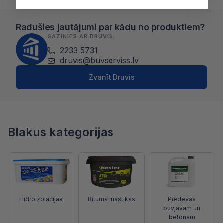
Radušies jautājumi par kādu no produktiem?
SAZINIES AR DRUVIS:
2233 5731
druvis@buvserviss.lv
Zvanīt Druvis
Blakus kategorijas
Hidroizolācijas
Bituma mastikas
Piedevas
būvjavām un
betonam