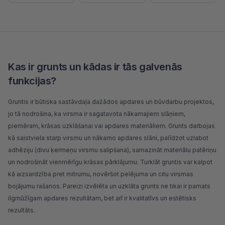
Kas ir grunts un kādas ir tās galvenās
funkcijas?
Gruntis ir būtiska sastāvdaļa dažādos apdares un būvdarbu projektos,
jo tā nodrošina, ka virsma ir sagatavota nākamajiem slāņiem,
piemēram,
krāsas
uzklāšanai vai apdares materiāliem. Grunts darbojas
kā saistviela starp virsmu un nākamo apdares slāni, palīdzot uzlabot
adhēziju (divu ķermeņu virsmu salipšana), samazināt materiālu patēriņu
un nodrošināt vienmērīgu krāsas pārklājumu. Turklāt gruntis var kalpot
kā aizsardzība pret mitrumu, novēršot pelējuma un citu virsmas
bojājumu rašanos. Pareizi izvēlēta un uzklāta grunts ne tikai ir pamats
ilgmūžīgam apdares rezultātam, bet arī ir kvalitatīvs un estētisks
rezultāts.