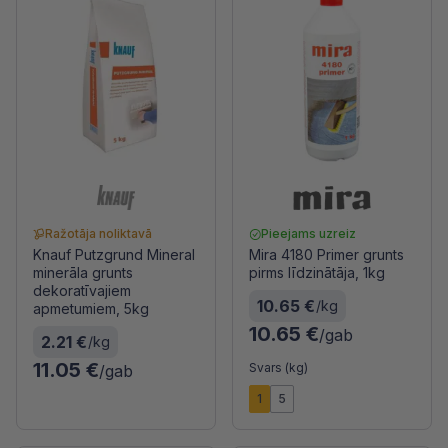
Ražotāja noliktavā
Pieejams uzreiz
Knauf Putzgrund Mineral
Mira 4180 Primer grunts
minerāla grunts
pirms līdzinātāja, 1kg
dekoratīvajiem
10.65 €
/kg
apmetumiem, 5kg
10.65 €
/gab
2.21 €
/kg
11.05 €
Svars (kg)
/gab
1
5