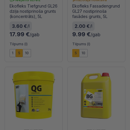
Ekofleks Tiefgrund GL26
Ekofleks Fassadengrund
dziļa nostiprinoša grunts
GL27 nostiprinoša
(koncentrāts), 5L
fasādes grunts, 5L
3.60 €
2.00 €
/l
/l
17.99 €
9.99 €
/gab
/gab
Tilpums (l)
Tilpums (l)
1
5
10
5
10