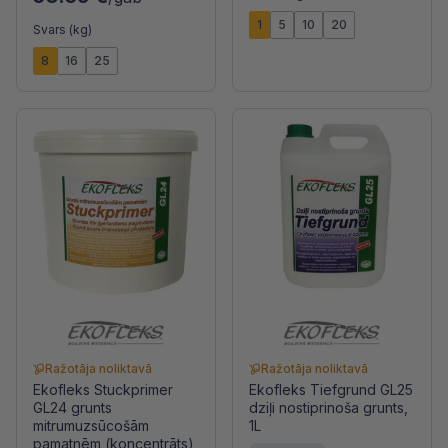
1
5
10
20
Svars (kg)
8
16
25
Ražotāja noliktavā
Ražotāja noliktavā
Ekofleks Stuckprimer
Ekofleks Tiefgrund GL25
GL24 grunts
dziļi nostiprinoša grunts,
mitrumuzsūcošām
1L
pamatnēm (koncentrāts),