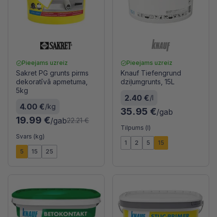
Pieejams uzreiz
Pieejams uzreiz
Sakret PG grunts pirms
Knauf Tiefengrund
dekoratīvā apmetuma,
dziļumgrunts, 15L
5kg
2.40 €
/l
4.00 €
/kg
35.95 €
/gab
19.99 €
/gab
22.21 €
Tilpums (l)
Svars (kg)
1
2
5
15
5
15
25