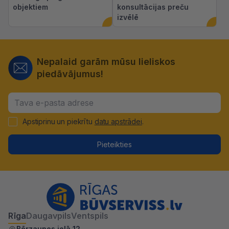
objektiem
konsultācijas preču
izvēlē
Nepalaid garām mūsu lieliskos
piedāvājumus!
Apstiprinu un piekrītu
datu apstrādei
.
Pieteikties
Rīga
Daugavpils
Ventspils
Bērzaunes ielā 12