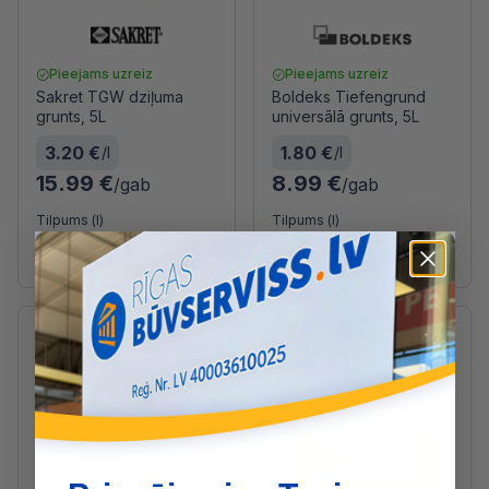
Pieejams uzreiz
Pieejams uzreiz
Sakret TGW dziļuma
Boldeks Tiefengrund
grunts, 5L
universālā grunts, 5L
3.20 €
1.80 €
/l
/l
15.99 €
8.99 €
/gab
/gab
Tilpums (l)
Tilpums (l)
1
5
10
20
5
10