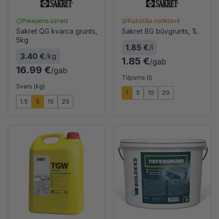
Pieejams uzreiz
Ražotāja noliktavā
Sakret QG kvarca grunts,
Sakret BG būvgrunts, 1L
5kg
1.85 €
/l
3.40 €
/kg
1.85 €
/gab
16.99 €
/gab
Tilpums (l)
Svars (kg)
1
5
10
20
1.5
5
15
25