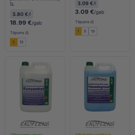
3.09 €
/l
5L
3.09 €
/gab
3.80 €
/l
18.99 €
Tilpums (l)
/gab
1
5
10
Tilpums (l)
5
15
Pieejams uzreiz
Ražotāja noliktavā