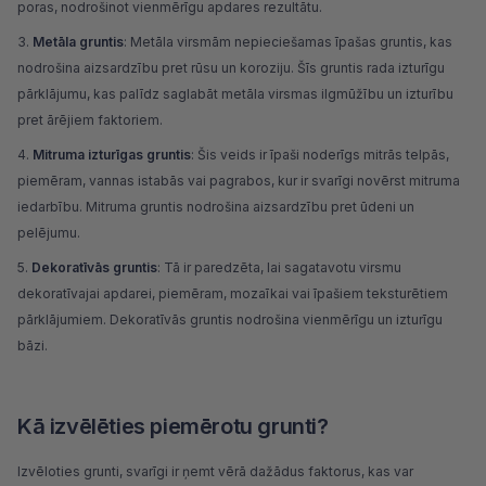
poras, nodrošinot vienmērīgu apdares rezultātu.
Metāla gruntis
: Metāla virsmām nepieciešamas īpašas gruntis, kas
nodrošina aizsardzību pret rūsu un koroziju. Šīs gruntis rada izturīgu
pārklājumu, kas palīdz saglabāt metāla virsmas ilgmūžību un izturību
pret ārējiem faktoriem.
Mitruma izturīgas gruntis
: Šis veids ir īpaši noderīgs mitrās telpās,
piemēram,
vannas istabās
vai pagrabos, kur ir svarīgi novērst mitruma
iedarbību. Mitruma gruntis nodrošina aizsardzību pret ūdeni un
pelējumu.
Dekoratīvās gruntis
: Tā ir paredzēta, lai sagatavotu virsmu
dekoratīvajai apdarei, piemēram, mozaīkai vai īpašiem teksturētiem
pārklājumiem. Dekoratīvās gruntis nodrošina vienmērīgu un izturīgu
bāzi.
Kā izvēlēties piemērotu grunti?
Izvēloties grunti, svarīgi ir ņemt vērā dažādus faktorus, kas var