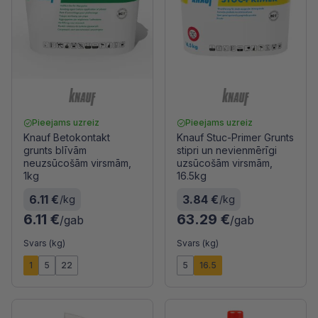
Pieejams uzreiz
Pieejams uzreiz
Knauf Betokontakt
Knauf Stuc-Primer Grunts
grunts blīvām
stipri un nevienmērīgi
neuzsūcošām virsmām,
uzsūcošām virsmām,
1kg
16.5kg
6.11 €
3.84 €
/kg
/kg
6.11 €
63.29 €
/gab
/gab
Svars (kg)
Svars (kg)
1
5
22
5
16.5