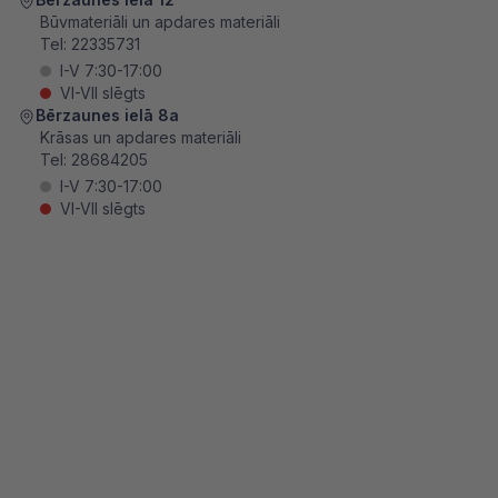
Būvmateriāli un apdares materiāli
Tel:
22335731
I-V 7:30-17:00
VI-VII slēgts
Bērzaunes ielā 8a
Krāsas un apdares materiāli
Tel:
28684205
I-V 7:30-17:00
VI-VII slēgts