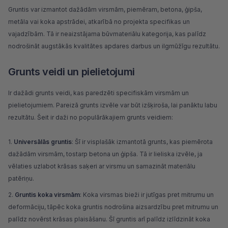
Gruntis var izmantot dažādām virsmām, piemēram, betona, ģipša,
metāla vai
koka
apstrādei, atkarībā no projekta specifikas un
vajadzībām. Tā ir neaizstājama būvmateriālu kategorija, kas palīdz
nodrošināt augstākās kvalitātes apdares darbus un ilgmūžīgu rezultātu.
Grunts veidi un pielietojumi
Ir dažādi grunts veidi, kas paredzēti specifiskām virsmām un
pielietojumiem. Pareizā grunts izvēle var būt izšķiroša, lai panāktu labu
rezultātu. Šeit ir daži no populārākajiem grunts veidiem:
Universālās gruntis
: Šī ir visplašāk izmantotā grunts, kas piemērota
dažādām virsmām, tostarp betona un ģipša. Tā ir lieliska izvēle, ja
vēlaties uzlabot krāsas saķeri ar virsmu un samazināt materiālu
patēriņu.
Gruntis koka virsmām
: Koka virsmas bieži ir jutīgas pret mitrumu un
deformāciju, tāpēc koka gruntis nodrošina aizsardzību pret mitrumu un
palīdz novērst krāsas plaisāšanu. Šī gruntis arī palīdz izlīdzināt koka