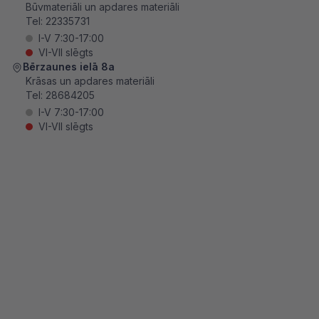
Būvmateriāli un apdares materiāli
Tel:
22335731
I-V 7:30-17:00
VI-VII slēgts
Bērzaunes ielā 8a
Krāsas un apdares materiāli
Tel:
28684205
I-V 7:30-17:00
VI-VII slēgts