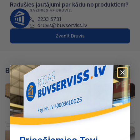
Radušies jautājumi par kādu no produktiem?
SAZINIES AR DRUVIS:
2233 5731
druvis@buvserviss.lv
Zvanīt Druvis
Blakus kategorijas
OSB
Kokšķiedras
Finieris
plāksnes
(saplāksnis)