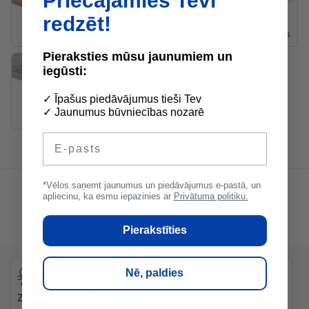
Priecājamies Tevi
redzēt!
Preskartons
Fibrolīta plāksnes
Cementa plāksnes
Pieraksties mūsu jaunumiem un
iegūsti:
✓ Īpašus piedāvājumus tieši Tev
✓ Jaunumus būvniecības nozarē
Koka plāksnes
E-pasts
*Vēlos saņemt jaunumus un piedāvājumus e-pastā, un
apliecinu, ka esmu iepazinies ar
Privātuma politiku.
Pierakstīties
Nē, paldies
Zibenīga piegāde uz
Bezmaksas