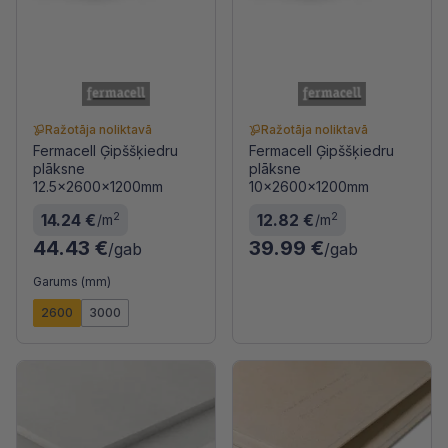
Ražotāja noliktavā
Ražotāja noliktavā
Fermacell Ģipššķiedru
Fermacell Ģipššķiedru
plāksne
plāksne
12.5x2600x1200mm
10x2600x1200mm
2
2
14.24 €
12.82 €
/m
/m
44.43 €
39.99 €
/gab
/gab
Garums (mm)
2600
3000