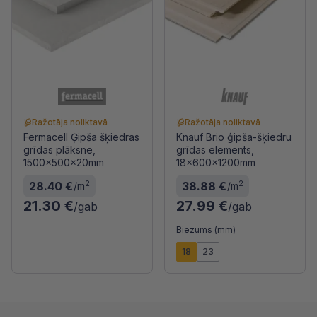
Ražotāja noliktavā
Ražotāja noliktavā
Fermacell Ģipša šķiedras
Knauf Brio ģipša-šķiedru
grīdas plāksne,
grīdas elements,
1500x500x20mm
18x600x1200mm
2
2
28.40 €
38.88 €
/m
/m
21.30 €
27.99 €
/gab
/gab
Biezums (mm)
18
23