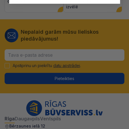
objektiem
konsultācijas preču
izvēlē
Nepalaid garām mūsu lieliskos
piedāvājumus!
Apstiprinu un piekrītu
datu apstrādei
.
Pieteikties
Rīga
Daugavpils
Ventspils
Bērzaunes ielā 12