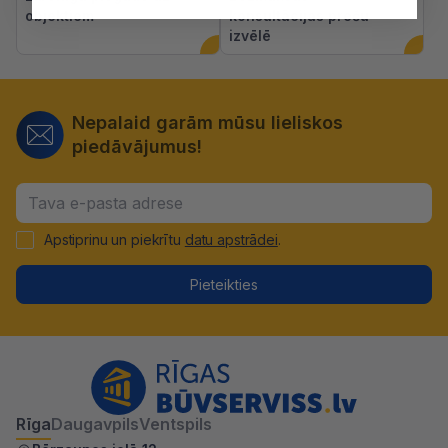
objektiem
konsultācijas preču
izvēlē
Nepalaid garām mūsu lieliskos
piedāvājumus!
Apstiprinu un piekrītu
datu apstrādei
.
Pieteikties
Rīga
Daugavpils
Ventspils