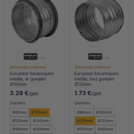
Ražotāja noliktavā
Ražotāja noliktavā
Europlast Savienojums
Europlast Savienojums
metāla, ar gumijām
metāla, bez gumijām
Ø100mm
Ø120mm
3.28 €
1.73 €
/gab
/gab
Diametrs
Diametrs
Ø80mm
Ø100mm
Ø80mm
Ø100mm
Ø125mm
Ø150mm
Ø120mm
Ø125mm
Ø160mm
Ø200mm
Ø150mm
Ø160mm