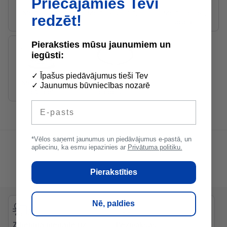
Priecājamies Tevi
Metāla apaļā
Metāla klusinātāji
Metāla restes,
redzēt!
sistēma
adapteri
Pieraksties mūsu jaunumiem un
iegūsti:
✓ Īpašus piedāvājumus tieši Tev
Metāla Jumta
Metāla ventilācijas
✓ Jaunumus būvniecības nozarē
pārsegi
piederumi
E-pasts
*Vēlos saņemt jaunumus un piedāvājumus e-pastā, un
apliecinu, ka esmu iepazinies ar
Privātuma politiku.
Pierakstīties
Nē, paldies
Zibenīga piegāde uz
Bezmaksas