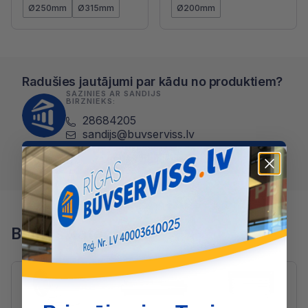
Ø250mm
Ø315mm
Ø200mm
Radušies jautājumi par kādu no produktiem?
SAZINIES AR SANDIJS
BIRZNIEKS:
28684205
sandijs@buvserviss.lv
Zvanīt Sandijs Birznieks
Blakus kategorijas