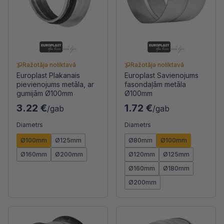
Ražotāja noliktavā
Ražotāja noliktavā
Europlast Plakanais
Europlast Savienojums
pievienojums metāla, ar
fasondaļām metāla
gumijām Ø100mm
Ø100mm
3.22 €
1.72 €
/gab
/gab
Diametrs
Diametrs
Ø100mm
Ø125mm
Ø80mm
Ø100mm
Ø160mm
Ø200mm
Ø120mm
Ø125mm
Ø160mm
Ø180mm
Ø200mm