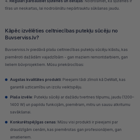
Regulāri pārbaudiet šļūtenes un detaļas
: Nodrošiniet, ka šļūtenes ir
tīras un neskartas, lai nodrošinātu nepārtrauktu sūkšanas jaudu.
Kāpēc izvēlēties celtniecības putekļu sūcēju no
Buvserviss.lv?
Buvserviss.lv
piedāvā plašu celtniecības putekļu sūcēju klāstu, kas
piemēroti dažādām vajadzībām - gan maziem remontdarbiem, gan
lieliem būvprojektiem. Mūsu priekšrocības:
Augstas kvalitātes produkti
: Pieejami tādi zīmoli kā DeWalt, kas
garantē uzticamību un izcilu veiktspēju.
Plaša izvēle
: Putekļu sūcēji ar dažādu tvertnes tilpumu, jaudu (1200–
1400 W) un papildu funkcijām, piemēram, mitru un sausu atkritumu
savākšanai.
Konkurētspējīgas cenas
: Mūsu visi produkti ir pieejami par
draudzīgām cenām, kas piemērotas gan profesionāļiem, gan
amatieriem.