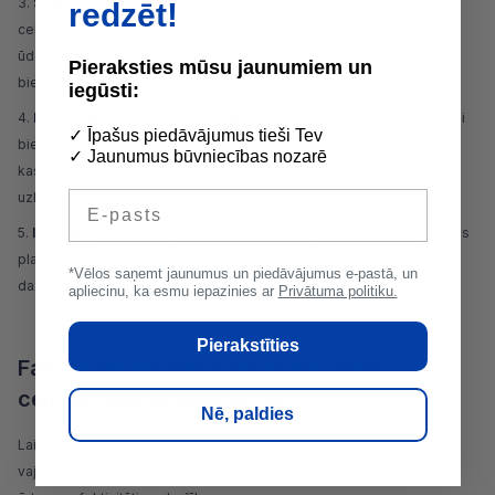
Spēja savākt gan sausos, gan mitros atkritumus
: Daudzi
redzēt!
celtniecības putekļu sūcēji ir aprīkoti ar funkcijām, kas ļauj savākt
ūdeni un citus šķidrumus, līdz ar to, tas īpaši noder darba vietās, kur
Pieraksties mūsu jaunumiem un
bieži rodas slapji netīrumi.
iegūsti:
Filtru sistēmas veselības aizsardzībai
: Celtniecības putekļu sūcēji
✓ Īpašus piedāvājumus tieši Tev
bieži ir aprīkoti ar HEPA filtriem vai citiem augstas kvalitātes filtriem,
✓ Jaunumus būvniecības nozarē
kas uztver smalkus putekļus, aizsargājot darbinieku elpceļus un
E-pasts
uzlabojot gaisa kvalitāti darba zonā.
Ilgtspējīga konstrukcija
: Šīm ierīcēm ir izturīgs metāla vai stiprinātas
plastmasas korpuss, kas spēj izturēt smagas darba slodzes un
*Vēlos saņemt jaunumus un piedāvājumus e-pastā, un
dažādus triecienus.
apliecinu, ka esmu iepazinies ar
Privātuma politiku.
Pierakstīties
Faktori, kuri jāņem vērā, ja jāizvēlas
celtniecības putekļu sūcējs
Nē, paldies
Lai atrastu vispiemērotāko celtniecības putekļu sūcēju savām
vajadzībām, jāņem vērā vairāki būtiski faktori, kas ietekmē darba