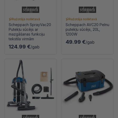
Ražotāja noliktavā
Ražotāja noliktavā
Scheppach SprayVac20
Scheppach AVC20 Pelnu
Putekļu sūcējs ar
putekļu sūcējs, 20L,
mazgāšanas funkciju
1200W
tekstila virmām
49.99 €
/gab
124.99 €
/gab