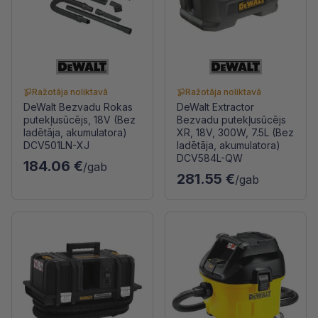
Ražotāja noliktavā
Ražotāja noliktavā
DeWalt Bezvadu Rokas
DeWalt Extractor
putekļusūcējs, 18V (Bez
Bezvadu putekļusūcējs
ladētāja, akumulatora)
XR, 18V, 300W, 7.5L (Bez
DCV501LN-XJ
ladētāja, akumulatora)
DCV584L-QW
184.06 €
/gab
281.55 €
/gab