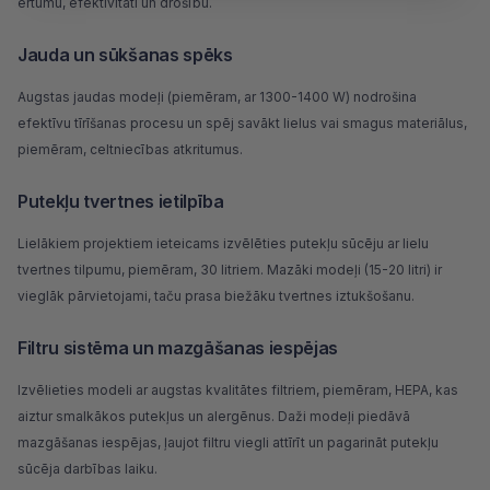
ērtumu, efektivitāti un drošību.
Jauda un sūkšanas spēks
Augstas jaudas modeļi (piemēram, ar 1300-1400 W) nodrošina
efektīvu tīrīšanas procesu un spēj savākt lielus vai smagus materiālus,
piemēram, celtniecības atkritumus.
Putekļu tvertnes ietilpība
Lielākiem projektiem ieteicams izvēlēties putekļu sūcēju ar lielu
tvertnes tilpumu, piemēram, 30 litriem. Mazāki modeļi (15-20 litri) ir
vieglāk pārvietojami, taču prasa biežāku tvertnes iztukšošanu.
Filtru sistēma un mazgāšanas iespējas
Izvēlieties modeli ar augstas kvalitātes filtriem, piemēram, HEPA, kas
aiztur smalkākos putekļus un alergēnus. Daži modeļi piedāvā
mazgāšanas iespējas, ļaujot filtru viegli attīrīt un pagarināt putekļu
sūcēja darbības laiku.