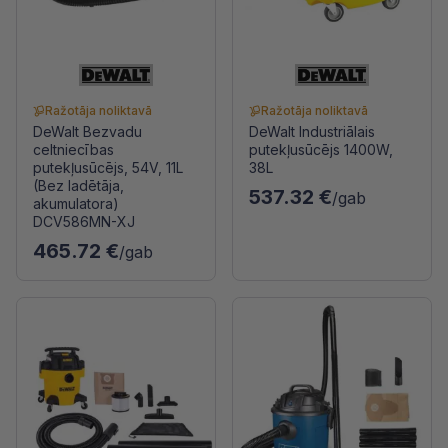
Ražotāja noliktavā
Ražotāja noliktavā
DeWalt Bezvadu
DeWalt Industriālais
celtniecības
putekļusūcējs 1400W,
putekļusūcējs, 54V, 11L
38L
(Bez ladētāja,
537.32 €
/gab
akumulatora)
DCV586MN-XJ
465.72 €
/gab