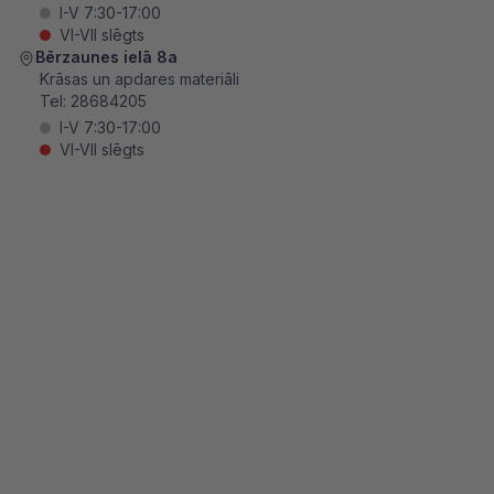
I-V 7:30-17:00
VI-VII slēgts
Bērzaunes ielā 8a
Krāsas un apdares materiāli
Tel:
28684205
I-V 7:30-17:00
VI-VII slēgts