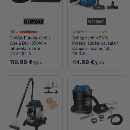
Uz pasūtījumu
Ražotāja noliktavā
DeWalt Putekļusūcējs
Scheppach NTS16
Wet & Dry 1050W +
Putekļu sūcējs sausai un
iebūvēta rozete,
slapjai sūkšanai, 16L,
DXV20PTA
1200W
119.99 €
44.99 €
/gab
/gab