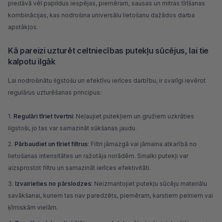
piedāvā vēl papildus iespējas, piemēram, sausas un mitras tīrīšanas
kombinācijas, kas nodrošina universālu lietošanu dažādos darba
apstākļos.
Kā pareizi uzturēt celtniecības putekļu sūcējus, lai tie
kalpotu ilgāk
Lai nodrošinātu ilgstošu un efektīvu ierīces darbību, ir svarīgi ievērot
regulārus uzturēšanas principus:
Regulāri tīriet tvertni
: Neļaujiet putekļiem un gružiem uzkrāties
ilgstoši, jo tas var samazināt sūkšanas jaudu.
Pārbaudiet un tīriet filtrus
: Filtri jāmazgā vai jāmaina atkarībā no
lietošanas intensitātes un ražotāja norādēm. Smalki putekļi var
aizsprostot filtru un samazināt ierīces efektivitāti.
Izvairieties no pārslodzes
: Neizmantojiet putekļu sūcēju materiālu
savākšanai, kuriem tas nav paredzēts, piemēram, karstiem pelniem vai
ķīmiskām vielām.