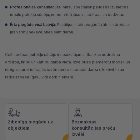
Profesionālas konsultācijas
: Mūsu speciālisti palīdzēs izvēlēties
ideālu putekļu sūcēju, ņemot vērā jūsu vajadzības un budžetu.
Ērta piegāde visā Latvijā
: Pasūtījumi tiek piegādāti ātri un droši, lai
jūs varētu nekavējoties sākt darbu.
Celtniecības putekļu sūcējs ir neaizstājams rīks, kas nodrošina
drošību, tīrību un kārtību darba vietā. Izvēloties piemērotu modeli un
rūpīgi uzturot ierīci, jūs ievērojami uzlabosiet darba efektivitāti un
radīsiet veselīgāku vidi darbiniekiem.
Zibenīga piegāde uz
Bezmaksas
objektiem
konsultācijas preču
izvēlē