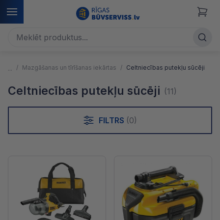
Mazgāšanas un tīrīšanas iekārtas
Celtniecības putekļu sūcēji
Celtniecības putekļu sūcēji
(11)
FILTRS
(0)