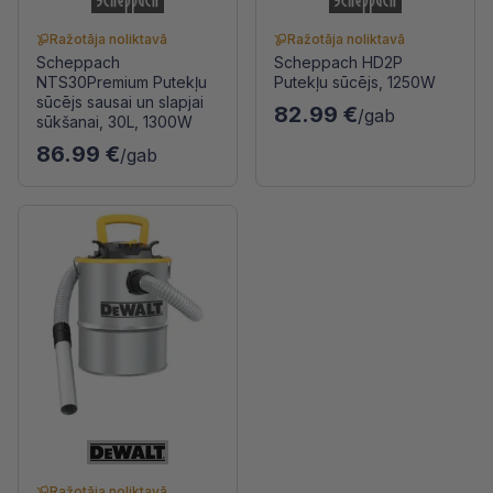
Ražotāja noliktavā
Ražotāja noliktavā
Scheppach
Scheppach HD2P
NTS30Premium Putekļu
Putekļu sūcējs, 1250W
sūcējs sausai un slapjai
82.99 €
/gab
sūkšanai, 30L, 1300W
86.99 €
/gab
Ražotāja noliktavā