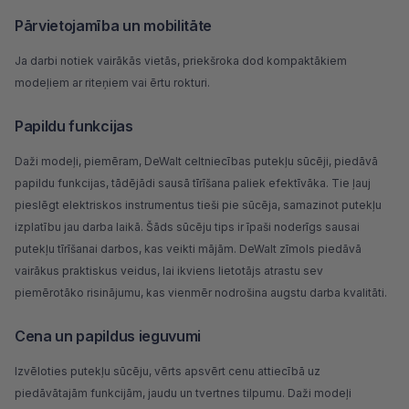
Pārvietojamība un mobilitāte
Ja darbi notiek vairākās vietās, priekšroka dod kompaktākiem
modeļiem ar riteņiem vai ērtu rokturi.
Papildu funkcijas
Daži modeļi, piemēram, DeWalt celtniecības putekļu sūcēji, piedāvā
papildu funkcijas, tādējādi sausā tīrīšana paliek efektīvāka. Tie ļauj
pieslēgt
elektriskos instrumentus
tieši pie sūcēja, samazinot putekļu
izplatību jau darba laikā. Šāds sūcēju tips ir īpaši noderīgs sausai
putekļu tīrīšanai darbos, kas veikti mājām.
DeWalt
zīmols piedāvā
vairākus praktiskus veidus, lai ikviens lietotājs atrastu sev
piemērotāko risinājumu, kas vienmēr nodrošina augstu darba kvalitāti.
Cena un papildus ieguvumi
Izvēloties putekļu sūcēju, vērts apsvērt cenu attiecībā uz
piedāvātajām funkcijām, jaudu un tvertnes tilpumu. Daži modeļi