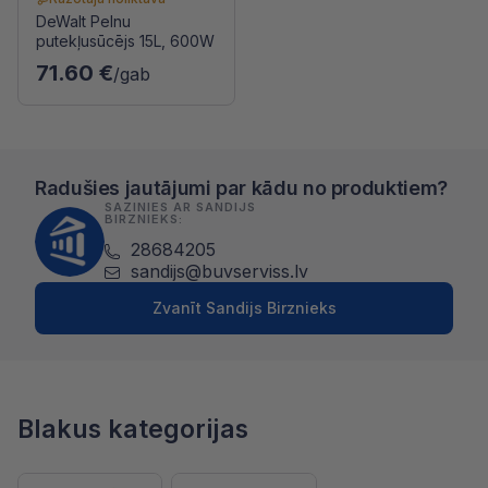
DeWalt Pelnu
putekļusūcējs 15L, 600W
71.60 €
/gab
Radušies jautājumi par kādu no produktiem?
SAZINIES AR SANDIJS
BIRZNIEKS:
28684205
sandijs@buvserviss.lv
Zvanīt Sandijs Birznieks
Blakus kategorijas