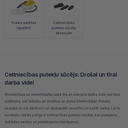
Tvaika iekārtas
Celtniecības
tapetēm
putekļu sūcēju
aksesuāri
Celtniecības putekļu sūcējs: Drošai un tīrai
darba videi
Būvniecības un remontdarbu laikā tīra un sakopta darba vide nav tikai
estētiska, bet būtiska arī drošībai un darba efektivitātei. Putekļi,
skaidas un citi atkritumi var apdraudēt veselību un kavēt darbu. Lai to
novērstu, ideāls palīgs ir celtniecības putekļu sūcējs, kas pieejams
dažādos veidos un pielietojuma risinājumos.