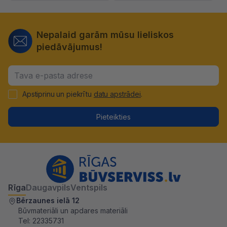
Nepalaid garām mūsu lieliskos
piedāvājumus!
Apstiprinu un piekrītu
datu apstrādei
.
Pieteikties
Rīga
Daugavpils
Ventspils
Bērzaunes ielā 12
Būvmateriāli un apdares materiāli
Tel:
22335731